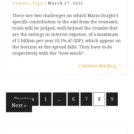
Gustavo Piga
/
March 17, 2021
There are two challenges on which Mario Draghi’s
specific contribution to the exit from the economic
crisis will be judged, well beyond the crumbs that
are the savings in interest expense, of a maximum
of 2 billion per year (0.1% of GDP), which appear on
the horizon as the spread falls. They have to do
respectively with the “how much”…
Continue Reading
→
Posts
« Previous
1
…
6
7
8
9
Next »
pagination