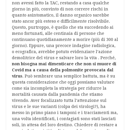
non avessi fatto la TAC, restando a casa qualche
giorno in più, convinto di non correre rischi in
quanto asintomatico, il danno organico sarebbe
stato ancor più esteso e difficilmente risolvibile.
Questo, purtroppo, è quello che sta succedendo ai
meno fortunati, alle centinaia di persone che
continuano quotidianamente a morire (più di 300 al
giorno). Eppure, una precoce indagine radiologica,
o ecografica, avrebbe potuto evidenziare l’azione
demolitrice del virus e salvare loro la vita . Perché,
non bisogna mai dimenticare che non si muore di
Covid ma a causa della polmonite provocata dal
virus
. Può sembrare una semplice battuta, ma è su
questa considerazione che oggi possiamo valutare
come sia incompleta la strategia per ridurre la
mortalità causata dalla pandemia che stiamo
vivendo. Aver focalizzato tutta l’attenzione sul
virus e le sue varianti (colpa dei virologi?), ha
messo in primo piano i tamponi e i tracciamenti ma,
una volta identificati, i contagiati sono stati lasciati
soli, in attesa del loro destino. Chiedere di restare a