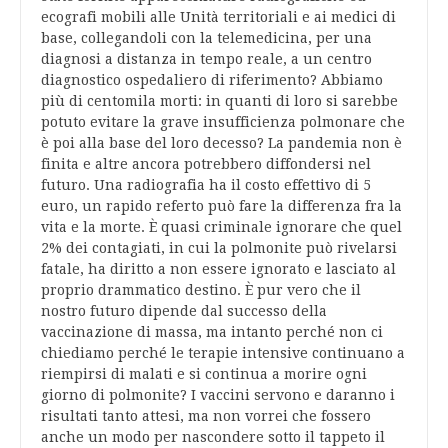
ecografi mobili alle Unità territoriali e ai medici di
base, collegandoli con la telemedicina, per una
diagnosi a distanza in tempo reale, a un centro
diagnostico ospedaliero di riferimento? Abbiamo
più di centomila morti: in quanti di loro si sarebbe
potuto evitare la grave insufficienza polmonare che
è poi alla base del loro decesso? La pandemia non è
finita e altre ancora potrebbero diffondersi nel
futuro. Una radiografia ha il costo effettivo di 5
euro, un rapido referto può fare la differenza fra la
vita e la morte. È quasi criminale ignorare che quel
2% dei contagiati, in cui la polmonite può rivelarsi
fatale, ha diritto a non essere ignorato e lasciato al
proprio drammatico destino. È pur vero che il
nostro futuro dipende dal successo della
vaccinazione di massa, ma intanto perché non ci
chiediamo perché le terapie intensive continuano a
riempirsi di malati e si continua a morire ogni
giorno di polmonite? I vaccini servono e daranno i
risultati tanto attesi, ma non vorrei che fossero
anche un modo per nascondere sotto il tappeto il