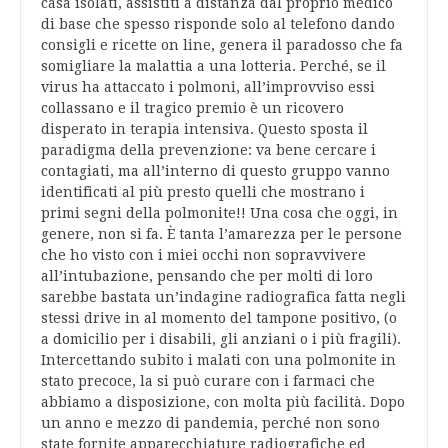
casa isolati, assistiti a distanza dal proprio medico
di base che spesso risponde solo al telefono dando
consigli e ricette on line, genera il paradosso che fa
somigliare la malattia a una lotteria. Perché, se il
virus ha attaccato i polmoni, all’improvviso essi
collassano e il tragico premio è un ricovero
disperato in terapia intensiva. Questo sposta il
paradigma della prevenzione: va bene cercare i
contagiati, ma all’interno di questo gruppo vanno
identificati al più presto quelli che mostrano i
primi segni della polmonite!! Una cosa che oggi, in
genere, non si fa. È tanta l’amarezza per le persone
che ho visto con i miei occhi non sopravvivere
all’intubazione, pensando che per molti di loro
sarebbe bastata un’indagine radiografica fatta negli
stessi drive in al momento del tampone positivo, (o
a domicilio per i disabili, gli anziani o i più fragili).
Intercettando subito i malati con una polmonite in
stato precoce, la si può curare con i farmaci che
abbiamo a disposizione, con molta più facilità. Dopo
un anno e mezzo di pandemia, perché non sono
state fornite apparecchiature radiografiche ed