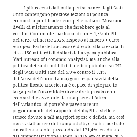
I più recenti dati sulla performance degli Stati
Uniti contengono preziose lezioni di politica
economica per i leader europei e italiani. Mostrano
livelli di miglioramento che farebbero gola al
Vecchio Continente: parliamo di un + 4,3% di PIL
nel terzo trimestre 2025, rispetto al misero + 0,3%
europeo. Parte del successo è dovuto alla crescita di
circa 150 miliardi di dollari della spesa pubblica
(dati Bureau of Economic Analysis), ma anche alla
politica dei saldi pubblici: il deficit pubblico su PIL
degli Stati Uniti sarà del 5,9% contro il 3,1%
dell’area dell’euro. La maggiore espansività della
politica fiscale americana è capace di spiegare in
larga parte l’incredibile diversità di prestazioni
economiche avvenute da una parte all’altra
dell’Atlantico. Si potrebbe paventare un
peggioramento del rapporto debito/PIL a stelle e
strisce dovuto a tali maggiori spese e deficit, ma così
non è: dall’arrivo di Trump infatti, esso ha mostrato
un rallentamento, passando dal 121,4%, ereditato
dall’amministrazione Biden, al 118,8% di metà 2025.