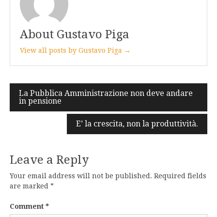
About Gustavo Piga
View all posts by Gustavo Piga →
Post
La Pubblica Amministrazione non deve andare
in pensione
navigation
E’ la crescita, non la produttività.
Leave a Reply
Your email address will not be published.
Required fields
are marked
*
Comment
*