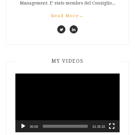
Management. E’ stato membro del Consiglio...
Read More
→
MY VIDEOS
Video
Player
00:00
01:35:32