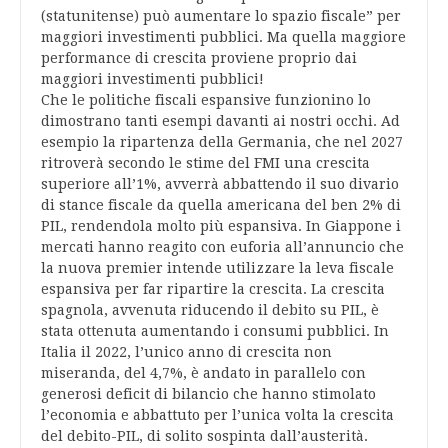
(statunitense) può aumentare lo spazio fiscale” per
maggiori investimenti pubblici. Ma quella maggiore
performance di crescita proviene proprio dai
maggiori investimenti pubblici!
Che le politiche fiscali espansive funzionino lo
dimostrano tanti esempi davanti ai nostri occhi. Ad
esempio la ripartenza della Germania, che nel 2027
ritroverà secondo le stime del FMI una crescita
superiore all’1%, avverrà abbattendo il suo divario
di stance fiscale da quella americana del ben 2% di
PIL, rendendola molto più espansiva. In Giappone i
mercati hanno reagito con euforia all’annuncio che
la nuova premier intende utilizzare la leva fiscale
espansiva per far ripartire la crescita. La crescita
spagnola, avvenuta riducendo il debito su PIL, è
stata ottenuta aumentando i consumi pubblici. In
Italia il 2022, l’unico anno di crescita non
miseranda, del 4,7%, è andato in parallelo con
generosi deficit di bilancio che hanno stimolato
l’economia e abbattuto per l’unica volta la crescita
del debito-PIL, di solito sospinta dall’austerità.