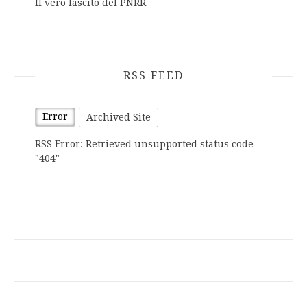
Il vero lascito del PNRR
RSS FEED
Error
Archived Site
RSS Error: Retrieved unsupported status code
"404"