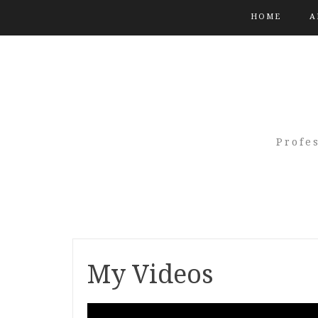
HOME
A
Profe
My Videos