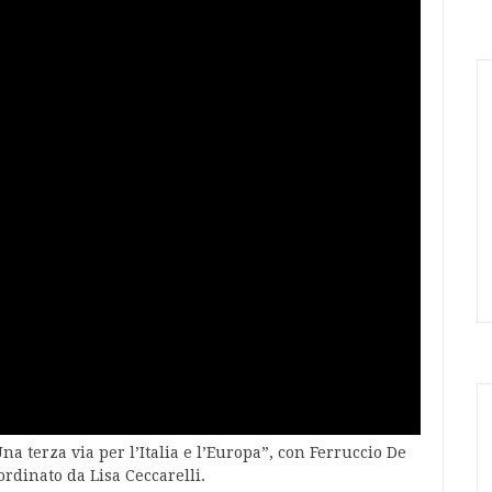
 terza via per l’Italia e l’Europa”, con Ferruccio De
ordinato da Lisa Ceccarelli.