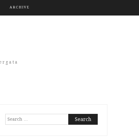
ARCHIVE
A
ergata
Search
for: