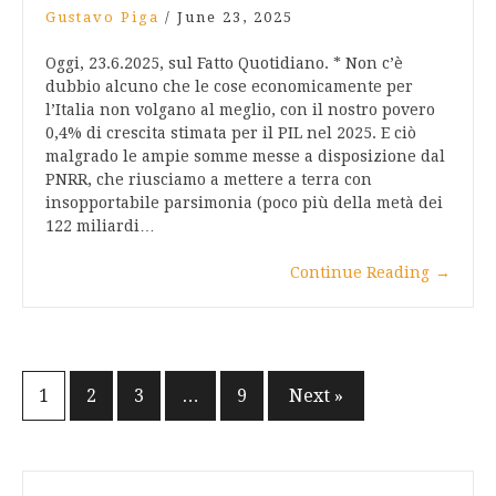
Gustavo Piga
/
June 23, 2025
Oggi, 23.6.2025, sul Fatto Quotidiano. * Non c’è
dubbio alcuno che le cose economicamente per
l’Italia non volgano al meglio, con il nostro povero
0,4% di crescita stimata per il PIL nel 2025. E ciò
malgrado le ampie somme messe a disposizione dal
PNRR, che riusciamo a mettere a terra con
insopportabile parsimonia (poco più della metà dei
122 miliardi…
Continue Reading
→
Posts
1
2
3
…
9
Next »
pagination