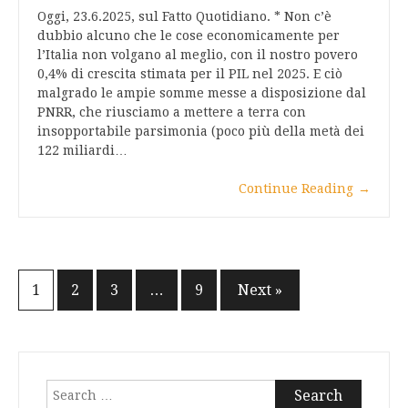
Oggi, 23.6.2025, sul Fatto Quotidiano. * Non c’è
dubbio alcuno che le cose economicamente per
l’Italia non volgano al meglio, con il nostro povero
0,4% di crescita stimata per il PIL nel 2025. E ciò
malgrado le ampie somme messe a disposizione dal
PNRR, che riusciamo a mettere a terra con
insopportabile parsimonia (poco più della metà dei
122 miliardi…
Continue Reading
→
Posts
1
2
3
…
9
Next »
pagination
Search
for: