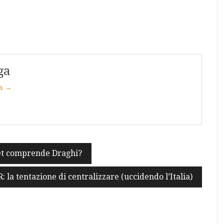
ga
ga →
t comprende Draghi?
: la tentazione di centralizzare (uccidendo l’Italia)