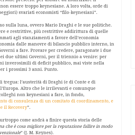
 non essere troppo keynesiane. A loro volta, orde di
peggiori) svariati economisti “filo-keynesiani”.
o sulla luna, ovvero Mario Draghi e le sue politiche.
e restrittive, più restrittive addirittura di quelle
sommati agli stanziamenti a favore dell’economia
economia dalle manovre di bilancio pubblico interno, in
Governi a fare. Provare per credere, paragonate i due
i due ultimi Governi, per il triennio a venire: per
i inverosimili di deficit pubblico, mai viste nella
er i prossimi 3 anni. Punto.
 tregua: l’austerità di Draghi (e di Conte e di
ell’Europa. Altro che le irrilevanti e comunque
lleghi non keynesiani a fare, in fondo,
ento di consulenza di un comitato di coordinamento, e
ce il Recovery
”.
purtroppo come andrà a finire questa storia delle
a che è cosa migliore per la reputazione fallire in modo
venzionale
” (J. M. Keynes).