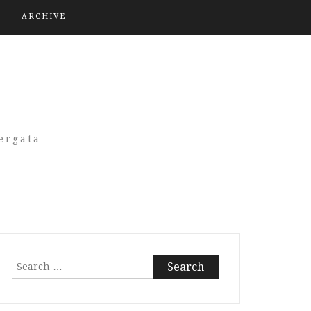
ARCHIVE
A
ergata
Search
for: