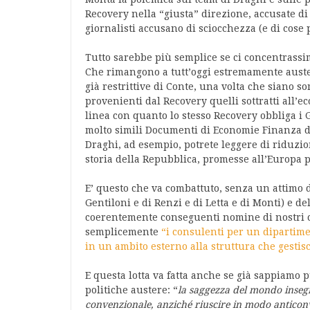
Recovery nella “giusta” direzione, accusate di
giornalisti accusano di sciocchezza (e di cose 
Tutto sarebbe più semplice se ci concentrassim
Che rimangono a tutt’oggi estremamente austere 
già restrittive di Conte, una volta che siano 
provenienti dal Recovery quelli sottratti all’
linea con quanto lo stesso Recovery obbliga i 
molto simili Documenti di Economie Finanza de
Draghi, ad esempio, potrete leggere di riduzion
storia della Repubblica, promesse all’Europa p
E’ questo che va combattuto, senza un attimo di
Gentiloni e di Renzi e di Letta e di Monti) e d
coerentemente conseguenti nomine di nostri co
semplicemente
“i consulenti per un dipartim
in un ambito esterno alla struttura che gestis
E questa lotta va fatta anche se già sappiamo 
politiche austere: “
la saggezza del mondo insegn
convenzionale, anziché riuscire in modo anticon