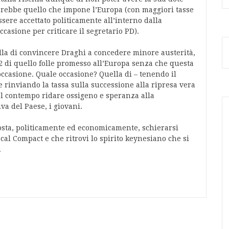
sarebbe quello che impone l’Europa (con maggiori tasse
sere accettato politicamente all’interno dalla
ccasione per criticare il segretario PD).
lla di convincere Draghi a concedere minore austerità,
2 di quello folle promesso all’Europa senza che questa
ccasione. Quale occasione? Quella di – tenendo il
 e rinviando la tassa sulla successione alla ripresa vera
al contempo ridare ossigeno e speranza alla
a del Paese, i giovani.
osta, politicamente ed economicamente, schierarsi
scal Compact e che ritrovi lo spirito keynesiano che si
.