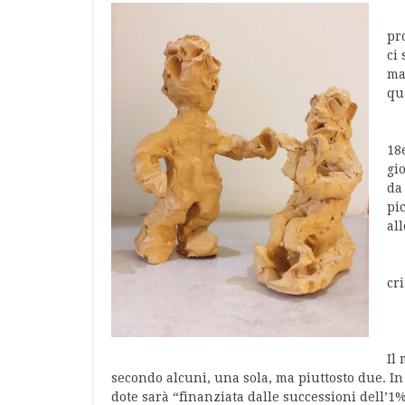
E’
pr
ci
ma
qu
Il
18
gi
da
pi
al
E 
cr
Pe
Il 
secondo alcuni, una sola, ma piuttosto due. In
dote sarà “finanziata dalle successioni dell’1