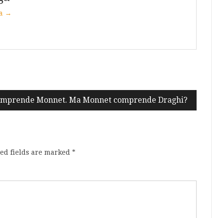
ga →
omprende Monnet. Ma Monnet comprende Draghi?
ed fields are marked
*