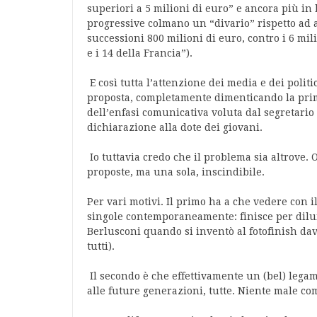
superiori a 5 milioni di euro” e ancora più in 
progressive colmano un “divario” rispetto ad alt
successioni 800 milioni di euro, contro i 6 mil
e i 14 della Francia”).
E così tutta l’attenzione dei media e dei politi
proposta, completamente dimenticando la pri
dell’enfasi comunicativa voluta dal segretario 
dichiarazione alla dote dei giovani.
Io tuttavia credo che il problema sia altrove. 
proposte, ma una sola, inscindibile.
Per vari motivi. Il primo ha a che vedere con i
singole contemporaneamente: finisce per diluir
Berlusconi quando si inventò al fotofinish dava
tutti).
Il secondo è che effettivamente un (bel) legam
alle future generazioni, tutte. Niente male co