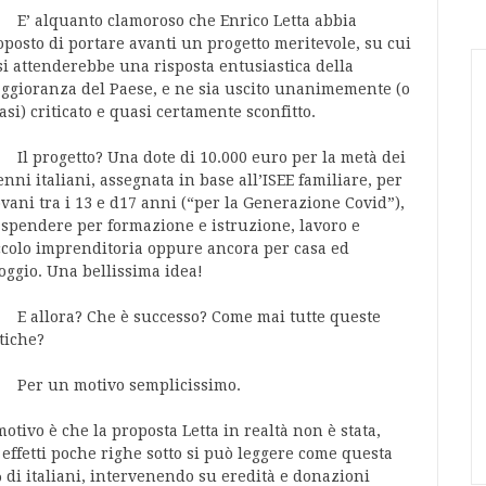
 alquanto clamoroso che Enrico Letta abbia
oposto di portare avanti un progetto meritevole, su cui
 si attenderebbe una risposta entusiastica della
ggioranza del Paese, e ne sia uscito unanimemente (o
asi) criticato e quasi certamente sconfitto.
 progetto? Una dote di 10.000 euro per la metà dei
enni italiani, assegnata in base all’ISEE familiare, per
ovani tra i 13 e d17 anni (“per la Generazione Covid”),
 spendere per formazione e istruzione, lavoro e
ccolo imprenditoria oppure ancora per casa ed
loggio. Una bellissima idea!
allora? Che è successo? Come mai tutte queste
itiche?
r un motivo semplicissimo.
motivo è che la proposta Letta in realtà non è stata,
 effetti poche righe sotto si può leggere come questa
% di italiani, intervenendo su eredità e donazioni