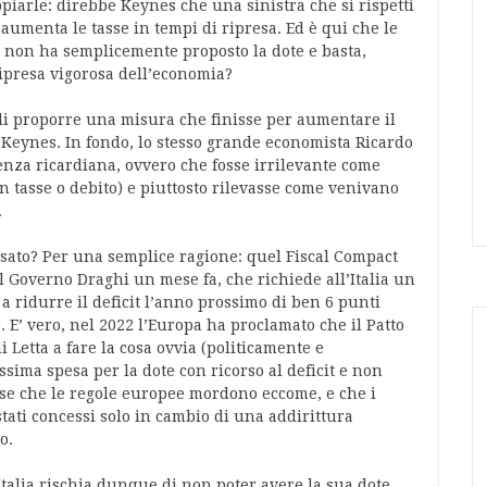
ppiarle: direbbe Keynes che una sinistra che si rispetti
aumenta le tasse in tempi di ripresa. Ed è qui che le
a non ha semplicemente proposto la dote e basta,
ripresa vigorosa dell’economia?
di proporre una misura che finisse per aumentare il
o Keynes. In fondo, lo stesso grande economista Ricardo
lenza ricardiana, ovvero che fosse irrilevante come
n tasse o debito) e piuttosto rilevasse come venivano
e.
sato? Per una semplice ragione: quel Fiscal Compact
l Governo Draghi un mese fa, che richiede all’Italia un
 a ridurre il deficit l’anno prossimo di ben 6 punti
. E’ vero, nel 2022 l’Europa ha proclamato che il Patto
i Letta a fare la cosa ovvia (politicamente e
sima spesa per la dote con ricorso al deficit e non
se che le regole europee mordono eccome, e che i
tati concessi solo in cambio di una addirittura
o.
talia rischia dunque di non poter avere la sua dote