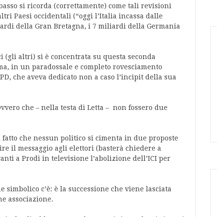
basso si ricorda (correttamente) come tali revisioni
ri Paesi occidentali (“oggi l’Italia incassa dalle
iardi della Gran Bretagna, i 7 miliardi della Germania
ci (gli altri) si è concentrata su questa seconda
ma, in un paradossale e completo rovesciamento
PD, che aveva dedicato non a caso l’incipit della sua
Ovvero che – nella testa di Letta – non fossero due
l fatto che nessun politico si cimenta in due proposte
e il messaggio agli elettori (basterà chiedere a
nti a Prodi in televisione l’abolizione dell’ICI per
e simbolico c’è: è la successione che viene lasciata
me associazione.