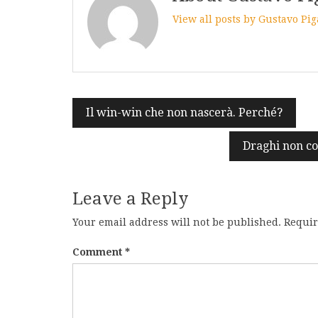
View all posts by Gustavo Pi
Post
Il win-win che non nascerà. Perché?
navigation
Draghi non c
Leave a Reply
Your email address will not be published.
Requir
Comment
*