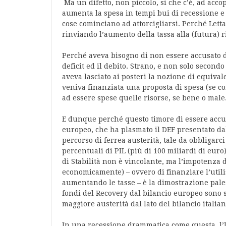
Ma un difetto, non piccolo, sì che c’è, ad acco
aumenta la spesa in tempi bui di recessione e 
cose cominciano ad attorcigliarsi. Perché Lett
rinviando l’aumento della tassa alla (futura) 
Perché aveva bisogno di non essere accusato 
deficit ed il debito. Strano, e non solo second
aveva lasciato ai posteri la nozione di equiva
veniva finanziata una proposta di spesa (se co
ad essere spese quelle risorse, se bene o mal
E dunque perché questo timore di essere accu
europeo, che ha plasmato il DEF presentato da
percorso di ferrea austerità, tale da obbligarci
percentuali di PIL (più di 100 miliardi di euro)
di Stabilità non è vincolante, ma l’impotenza d
economicamente) – ovvero di finanziare l’utilis
aumentando le tasse – è la dimostrazione pale
fondi del Recovery dal bilancio europeo sono s
maggiore austerità dal lato del bilancio italian
In una recessione drammatica come questa, l’I