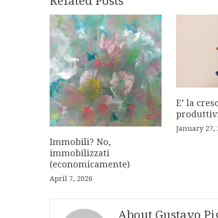
Related Posts
E’ la cres
produttivi
January 27,
Immobili? No,
immobilizzati
(economicamente)
April 7, 2026
About Gustavo Pi