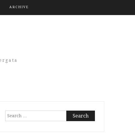
ARCHIVE
A
ergata
Search
for: