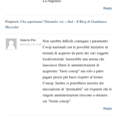
La ringrazio.
Reply
Pingback:
Che aspettiamo? Ditemelo voi. « Sud – Il Blog di Gianfranco
Miccichè
Valerio Poi
Non sarebbe difficile coniugare i paramentri
09/05/2013 @ 15:30
Cosip nazionali con le possibili iniziative in
termini di acquisto da perte dei vari soggetti
locali/setoriali: basterebbe una norma che
laasciasse libere le amministrazioni di
acquistare “fuori consip” ma solo a patto
pagare prezzi più bassi rispetto al listino
Consip. Inoltre si potrebbero inserire dei
meccanismi di “premialità” sui risparmi che le
singole amministrazioni riescono a ottenere
sui “listini consip”.
Reply