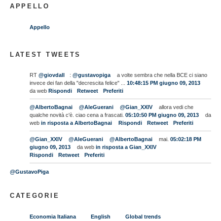
APPELLO
Appello
LATEST TWEETS
RT
@giovdall
:
@gustavopiga
a volte sembra che nella BCE ci siano
invece dei fan della "decrescita felice" ...
10:48:15 PM giugno 09, 2013
da web
Rispondi
Retweet
Preferiti
@AlbertoBagnai
@AleGuerani
@Gian_XXIV
allora vedi che
qualche novità c'è. ciao cena a frascati.
05:10:50 PM giugno 09, 2013
da
web
in risposta a AlbertoBagnai
Rispondi
Retweet
Preferiti
@Gian_XXIV
@AleGuerani
@AlbertoBagnai
mai.
05:02:18 PM
giugno 09, 2013
da web
in risposta a Gian_XXIV
Rispondi
Retweet
Preferiti
@GustavoPiga
CATEGORIE
Economia Italiana
English
Global trends