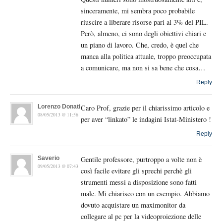
sinceramente, mi sembra poco probabile
riuscire a liberare risorse pari al 3% del PIL.
Però, almeno, ci sono degli obiettivi chiari e
un piano di lavoro. Che, credo, è quel che
manca alla politica attuale, troppo preoccupata
a comunicare, ma non si sa bene che cosa…
Reply
Lorenzo Donati
Caro Prof, grazie per il chiarissimo articolo e
08/05/2013 @ 11:56
per aver “linkato” le indagini Istat-Ministero !
Reply
Saverio
Gentile professore, purtroppo a volte non è
09/05/2013 @ 07:43
così facile evitare gli sprechi perchè gli
strumenti messi a disposizione sono fatti
male. Mi chiarisco con un esempio. Abbiamo
dovuto acquistare un maximonitor da
collegare al pc per la videoproiezione delle