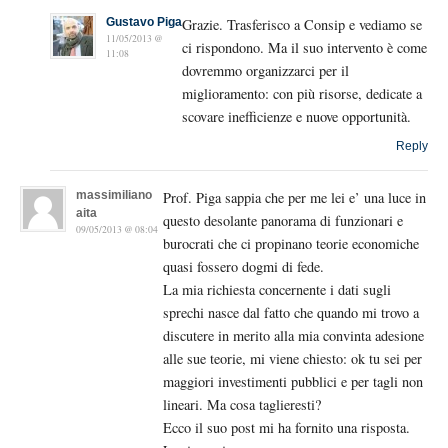
Gustavo Piga
Grazie. Trasferisco a Consip e vediamo se
11/05/2013 @
ci rispondono. Ma il suo intervento è come
11:08
dovremmo organizzarci per il
miglioramento: con più risorse, dedicate a
scovare inefficienze e nuove opportunità.
Reply
massimiliano
Prof. Piga sappia che per me lei e’ una luce in
aita
questo desolante panorama di funzionari e
09/05/2013 @ 08:04
burocrati che ci propinano teorie economiche
quasi fossero dogmi di fede.
La mia richiesta concernente i dati sugli
sprechi nasce dal fatto che quando mi trovo a
discutere in merito alla mia convinta adesione
alle sue teorie, mi viene chiesto: ok tu sei per
maggiori investimenti pubblici e per tagli non
lineari. Ma cosa taglieresti?
Ecco il suo post mi ha fornito una risposta.