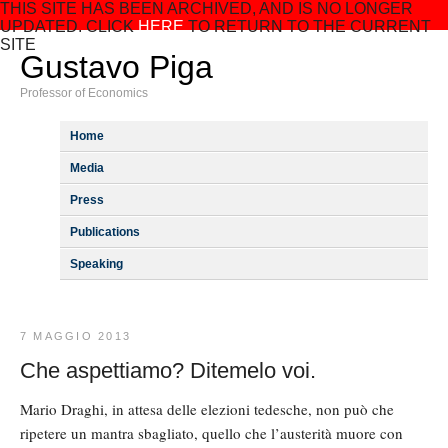
THIS SITE HAS BEEN ARCHIVED, AND IS NO LONGER
UPDATED. CLICK
HERE
TO RETURN TO THE CURRENT
SITE
Gustavo Piga
Professor of Economics
Home
Media
Press
Publications
Speaking
7 MAGGIO 2013
Che aspettiamo? Ditemelo voi.
Mario Draghi, in attesa delle elezioni tedesche, non può che
ripetere un mantra sbagliato, quello che l’austerità muore con