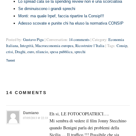
Lo spread cala se la spending review non è una scorciatoia
Se diminuiscono i grandi sprechi
Monti: ma quale Irpef, faccia ripartire la Consip!!!
Adesso scovate e punite chi ha eluso la normativa CONSIP
Posted by:
Gustavo Piga
| Conversation:
14 comments
| Category:
Economia
Italiana
,
Integrità
,
Macroeconomia europea
,
Ricostruire l’Italia
| Tags:
Consip
,
crisi
,
Draghi
,
euro
,
rilancio
,
spesa pubblica
,
sprechi
Tweet
14 COMMENTS
Damiano
Eh si, LE FOTOCOPIATRICI….
07/05/2013 @ 22:33
Mi sembra di vedere il film Jonny Stecchino
quando Benigni parla dei problemi della
Sicilia…. Il traffico !!! Possibile che sia