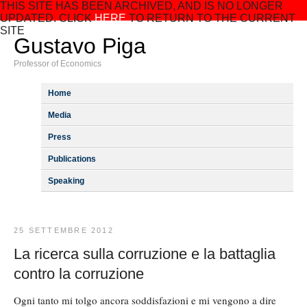
THIS SITE HAS BEEN ARCHIVED, AND IS NO LONGER
UPDATED. CLICK
HERE
TO RETURN TO THE CURRENT
SITE
Gustavo Piga
Professor of Economics
Home
Media
Press
Publications
Speaking
25 SETTEMBRE 2012
La ricerca sulla corruzione e la battaglia
contro la corruzione
Ogni tanto mi tolgo ancora soddisfazioni e mi vengono a dire