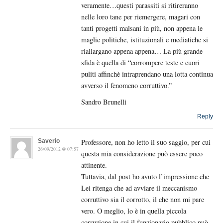
veramente…questi parassiti si ritireranno
nelle loro tane per riemergere, magari con
tanti progetti malsani in più, non appena le
maglie politiche, istituzionali e mediatiche si
riallargano appena appena… La più grande
sfida è quella di “corrompere teste e cuori
puliti affinchè intraprendano una lotta continua
avverso il fenomeno corruttivo.”
Sandro Brunelli
Reply
Saverio
Professore, non ho letto il suo saggio, per cui
26/09/2012 @ 07:57
questa mia considerazione può essere poco
attinente.
Tuttavia, dal post ho avuto l’impressione che
Lei ritenga che ad avviare il meccanismo
corruttivo sia il corrotto, il che non mi pare
vero. O meglio, lo è in quella piccola
corruzione in cui il funzionario pubblico può