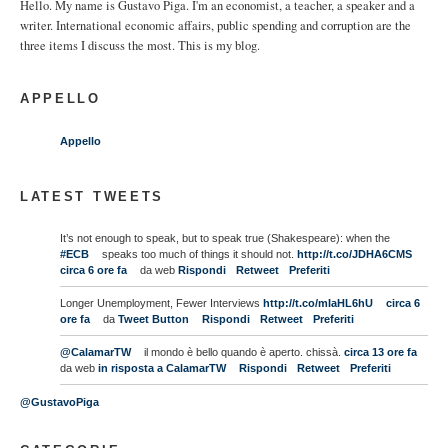
Hello. My name is Gustavo Piga. I'm an economist, a teacher, a speaker and a
writer. International economic affairs, public spending and corruption are the
three items I discuss the most. This is my blog.
APPELLO
Appello
LATEST TWEETS
It’s not enough to speak, but to speak true (Shakespeare): when the
#ECB
speaks too much of things it should not.
http://t.co/JDHA6CMS
circa 6 ore fa
da web
Rispondi
Retweet
Preferiti
Longer Unemployment, Fewer Interviews
http://t.co/mIaHL6hU
circa 6
ore fa
da
Tweet Button
Rispondi
Retweet
Preferiti
@CalamarTW
il mondo è bello quando è aperto. chissà.
circa 13 ore fa
da web
in risposta a CalamarTW
Rispondi
Retweet
Preferiti
@GustavoPiga