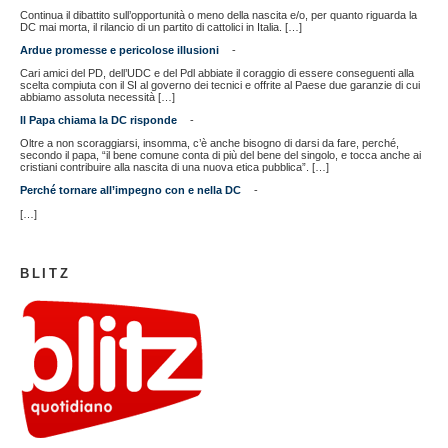
Continua il dibattito sull’opportunità o meno della nascita e/o, per quanto riguarda la
DC mai morta, il rilancio di un partito di cattolici in Italia. […]
Ardue promesse e pericolose illusioni
-
Cari amici del PD, dell’UDC e del Pdl abbiate il coraggio di essere conseguenti alla
scelta compiuta con il SI al governo dei tecnici e offrite al Paese due garanzie di cui
abbiamo assoluta necessità […]
Il Papa chiama la DC risponde
-
Oltre a non scoraggiarsi, insomma, c’è anche bisogno di darsi da fare, perché,
secondo il papa, “il bene comune conta di più del bene del singolo, e tocca anche ai
cristiani contribuire alla nascita di una nuova etica pubblica”. […]
Perché tornare all’impegno con e nella DC
-
[…]
BLITZ