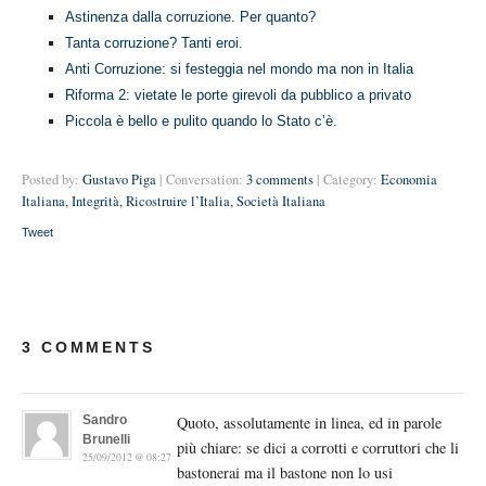
Astinenza dalla corruzione. Per quanto?
Tanta corruzione? Tanti eroi.
Anti Corruzione: si festeggia nel mondo ma non in Italia
Riforma 2: vietate le porte girevoli da pubblico a privato
Piccola è bello e pulito quando lo Stato c’è.
Posted by:
Gustavo Piga
| Conversation:
3 comments
| Category:
Economia
Italiana
,
Integrità
,
Ricostruire l’Italia
,
Società Italiana
Tweet
3 COMMENTS
Sandro
Quoto, assolutamente in linea, ed in parole
Brunelli
più chiare: se dici a corrotti e corruttori che li
25/09/2012 @ 08:27
bastonerai ma il bastone non lo usi