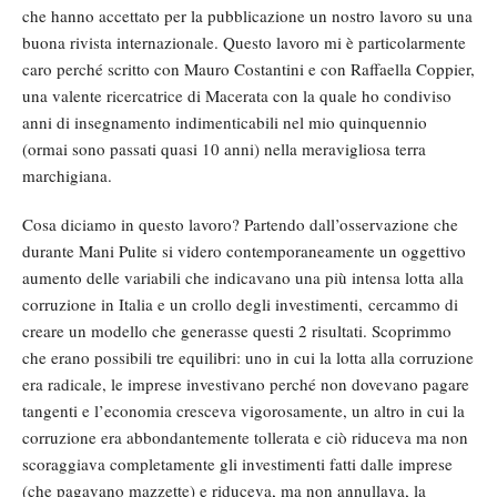
che hanno accettato per la pubblicazione un nostro lavoro su una
buona rivista internazionale. Questo lavoro mi è particolarmente
caro perché scritto con Mauro Costantini e con Raffaella Coppier,
una valente ricercatrice di Macerata con la quale ho condiviso
anni di insegnamento indimenticabili nel mio quinquennio
(ormai sono passati quasi 10 anni) nella meravigliosa terra
marchigiana.
Cosa diciamo in questo lavoro? Partendo dall’osservazione che
durante Mani Pulite si videro contemporaneamente un oggettivo
aumento delle variabili che indicavano una più intensa lotta alla
corruzione in Italia e un crollo degli investimenti, cercammo di
creare un modello che generasse questi 2 risultati. Scoprimmo
che erano possibili tre equilibri: uno in cui la lotta alla corruzione
era radicale, le imprese investivano perché non dovevano pagare
tangenti e l’economia cresceva vigorosamente, un altro in cui la
corruzione era abbondantemente tollerata e ciò riduceva ma non
scoraggiava completamente gli investimenti fatti dalle imprese
(che pagavano mazzette) e riduceva, ma non annullava, la