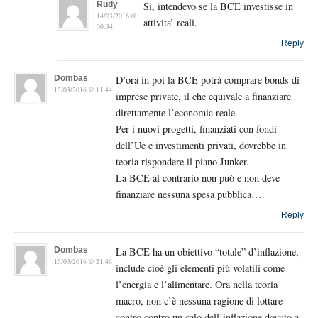
Rudy
Si, intendevo se la BCE investisse in
14/03/2016 @
attivita’ reali.
00:34
Reply
Dombas
D’ora in poi la BCE potrà comprare bonds di
15/03/2016 @ 11:44
imprese private, il che equivale a finanziare
direttamente l’economia reale.
Per i nuovi progetti, finanziati con fondi
dell’Ue e investimenti privati, dovrebbe in
teoria rispondere il piano Junker.
La BCE al contrario non può e non deve
finanziare nessuna spesa pubblica…
Reply
Dombas
La BCE ha un obiettivo “totale” d’inflazione,
15/03/2016 @ 21:46
include cioè gli elementi più volatili come
l’energia e l’alimentare. Ora nella teoria
macro, non c’è nessuna ragione di lottare
contro contro un calo dell’inflazione dovuto a