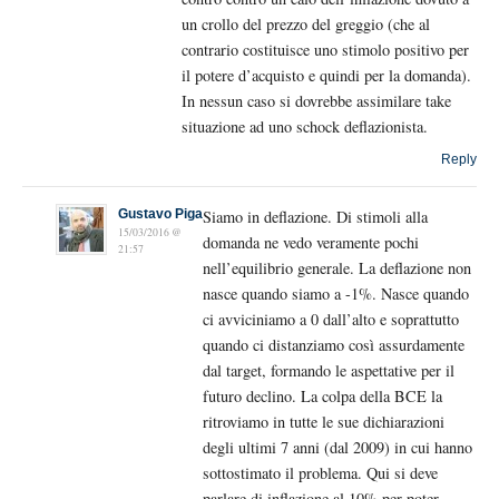
un crollo del prezzo del greggio (che al
contrario costituisce uno stimolo positivo per
il potere d’acquisto e quindi per la domanda).
In nessun caso si dovrebbe assimilare take
situazione ad uno schock deflazionista.
Reply
Gustavo Piga
Siamo in deflazione. Di stimoli alla
15/03/2016 @
domanda ne vedo veramente pochi
21:57
nell’equilibrio generale. La deflazione non
nasce quando siamo a -1%. Nasce quando
ci avviciniamo a 0 dall’alto e soprattutto
quando ci distanziamo così assurdamente
dal target, formando le aspettative per il
futuro declino. La colpa della BCE la
ritroviamo in tutte le sue dichiarazioni
degli ultimi 7 anni (dal 2009) in cui hanno
sottostimato il problema. Qui si deve
parlare di inflazione al 10% per poter