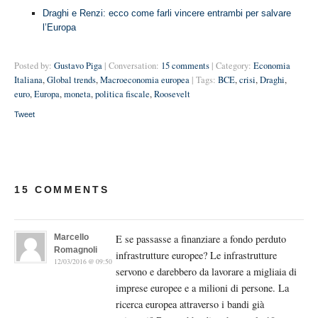
Draghi e Renzi: ecco come farli vincere entrambi per salvare
l’Europa
Posted by:
Gustavo Piga
| Conversation:
15 comments
| Category:
Economia
Italiana
,
Global trends
,
Macroeconomia europea
| Tags:
BCE
,
crisi
,
Draghi
,
euro
,
Europa
,
moneta
,
politica fiscale
,
Roosevelt
Tweet
15 COMMENTS
Marcello
E se passasse a finanziare a fondo perduto
Romagnoli
infrastrutture europee? Le infrastrutture
12/03/2016 @ 09:50
servono e darebbero da lavorare a migliaia di
imprese europee e a milioni di persone. La
ricerca europea attraverso i bandi già