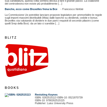
sua candidatura, questa volta sembra decisa a fare il grande passo. La coalizione
del centrodestra non esiste più probabilmente […]
Banche, ecco come Bruxelles frena la Bce
-
Francesco Ninfole
La Commissione Ue potrebbe lanciare proposte legislative per ammorbidire le regole
sugli importi massimi distribuibili (Mda) dalle banche su dividendi, cedole e bonus.
Bruxelles sta valutando di dividere in due parti i requisiti di secondo pilastro (come
quelli Srep della Bce): da un lato ci sarebbe […]
BLITZ
BOOKS
Revisiting Keynes
ISBN: 0262515113 ISBN-10: 0521870739
ISBN-10: 9780262515115
Publisher: Luiss University Press