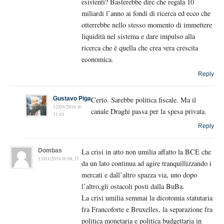
esistenti? Basterebbe dire che regala 10
miliardi l’anno ai fondi di ricerca ed ecco che
otterrebbe nello stesso momento di immettere
liquidità nel sistema e dare impulso alla
ricerca che è quella che crea vera crescita
economica.
Reply
Gustavo Piga
Certo. Sarebbe politica fiscale. Ma il
12/03/2016 @
canale Draghi passa per la spesa privata.
11:01
Reply
Dombas
La crisi in atto non umilia affatto la BCE che
13/03/2016 @ 08:37
da un lato continua ad agire tranquillizzando i
mercati e dall’altro spazza via, uno dopo
l’altro,gli ostacoli posti dalla BuBa.
La crisi umilia semmai la dicotomia statutaria
fra Francoforte e Bruxelles, la separazione fra
politica monetaria e politica budgettaria in