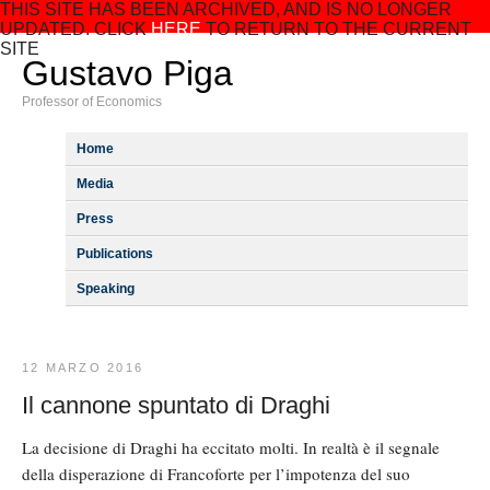
THIS SITE HAS BEEN ARCHIVED, AND IS NO LONGER
UPDATED. CLICK
HERE
TO RETURN TO THE CURRENT
SITE
Gustavo Piga
Professor of Economics
Home
Media
Press
Publications
Speaking
12 MARZO 2016
Il cannone spuntato di Draghi
La decisione di Draghi ha eccitato molti. In realtà è il segnale
della disperazione di Francoforte per l’impotenza del suo