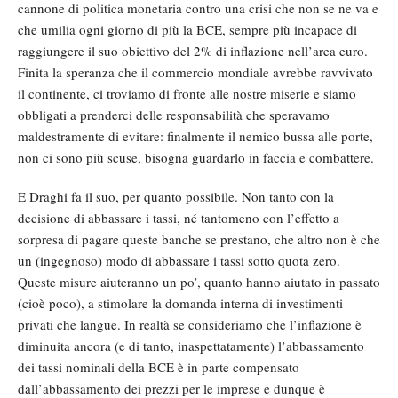
cannone di politica monetaria contro una crisi che non se ne va e
che umilia ogni giorno di più la BCE, sempre più incapace di
raggiungere il suo obiettivo del 2% di inflazione nell’area euro.
Finita la speranza che il commercio mondiale avrebbe ravvivato
il continente, ci troviamo di fronte alle nostre miserie e siamo
obbligati a prenderci delle responsabilità che speravamo
maldestramente di evitare: finalmente il nemico bussa alle porte,
non ci sono più scuse, bisogna guardarlo in faccia e combattere.
E Draghi fa il suo, per quanto possibile. Non tanto con la
decisione di abbassare i tassi, né tantomeno con l’effetto a
sorpresa di pagare queste banche se prestano, che altro non è che
un (ingegnoso) modo di abbassare i tassi sotto quota zero.
Queste misure aiuteranno un po’, quanto hanno aiutato in passato
(cioè poco), a stimolare la domanda interna di investimenti
privati che langue. In realtà se consideriamo che l’inflazione è
diminuita ancora (e di tanto, inaspettatamente) l’abbassamento
dei tassi nominali della BCE è in parte compensato
dall’abbassamento dei prezzi per le imprese e dunque è