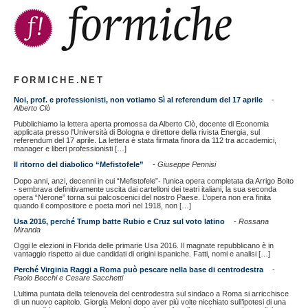
FORMICHE.NET
Noi, prof. e professionisti, non votiamo Sì al referendum del 17 aprile
-
Alberto Clò
Pubblichiamo la lettera aperta promossa da Alberto Clò, docente di Economia
applicata presso l'Università di Bologna e direttore della rivista Energia, sul
referendum del 17 aprile. La lettera è stata firmata finora da 112 tra accademici,
manager e liberi professionisti […]
Il ritorno del diabolico “Mefistofele”
-
Giuseppe Pennisi
Dopo anni, anzi, decenni in cui “Mefistofele”- l’unica opera completata da Arrigo Boito
- sembrava definitivamente uscita dai cartelloni dei teatri italiani, la sua seconda
opera “Nerone” torna sui palcoscenici del nostro Paese. L’opera non era finita
quando il compositore e poeta morì nel 1918, non […]
Usa 2016, perché Trump batte Rubio e Cruz sul voto latino
-
Rossana
Miranda
Oggi le elezioni in Florida delle primarie Usa 2016. Il magnate repubblicano è in
vantaggio rispetto ai due candidati di origini ispaniche. Fatti, nomi e analisi […]
Perché Virginia Raggi a Roma può pescare nella base di centrodestra
-
Paolo Becchi e Cesare Sacchetti
L’ultima puntata della telenovela del centrodestra sul sindaco a Roma si arricchisce
di un nuovo capitolo. Giorgia Meloni dopo aver più volte nicchiato sull’ipotesi di una