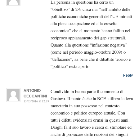
La persona in questione ha certo un
“obiettivo” di 2% circa ma “nell’ambito delle
politiche economiche generali dell’UE miranti
alla piena occupazione ed alla crescita
economica” che al momento hanno fallito nel
reciproco appianamento dei gap strutturali.
Quanto alla questione “inflazione negativa”
(come nel periodo maggio-ottobre 2009) o
“deflazione”, sa bene che il dibattito teorico e
“politico” resta aperto.
Reply
ANTONIO
Condivido in buona parte il commento di
CECCANTINI
Gustavo. Il punto è che la BCE utilizza la leva
13/03/2016 @ 12:19
monetaria in suo possesso nel contesto
economico e politico europeo attuale. Con
tutti i difetti evidenziati ormai in questi anni.
Draghi fa il suo lavoro e cerca di stimolare ed
anche di provocare delle reazioni dei singoli