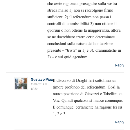
che avete ragione a proseguire sulla vostra
strada ma se 1) non si raccolgono firme
sufficienti 2) il referendum non passa i
controlli di ammissibilità 3) non ottiene il
quorum o non ottiene la maggioranza, allora
se ne dovrebbero trarre certe determinate
conclusioni sulla natura della situazione
presente – “tristi” in 1) e 3), drammatiche in
2) – e sul quid agendum.
Reply
Gustavo Piga
Il discorso di Draghi ieri sottolinea un
23/08/2014 @
timore profondo del referendum. Così la
15:50
nuova posizione di Giavazzi e Tabellini su
Vox. Quindi qualcosa si muove comunque.
E comunque, certamente ha ragione lei su
1, 2 e 3.
Reply