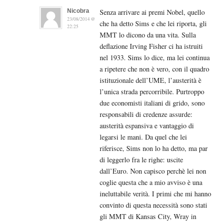
Nicobra
Senza arrivare ai premi Nobel, quello
23/08/2014 @
che ha detto Sims e che lei riporta, gli
22:25
MMT lo dicono da una vita. Sulla
deflazione Irving Fisher ci ha istruiti
nel 1933. Sims lo dice, ma lei continua
a ripetere che non è vero, con il quadro
istituzionale dell’UME, l’austerità è
l’unica strada percorribile. Purtroppo
due economisti italiani di grido, sono
responsabili di credenze assurde:
austerità espansiva e vantaggio di
legarsi le mani. Da quel che lei
riferisce, Sims non lo ha detto, ma par
di leggerlo fra le righe: uscite
dall’Euro. Non capisco perchè lei non
coglie questa che a mio avviso è una
ineluttabile verità. I primi che mi hanno
convinto di questa necessità sono stati
gli MMT di Kansas City, Wray in