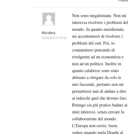
Reply
Non sono megalomane. Non mi
interessa risolvere i problemi del
mondo. In quanto meridionale,
Nicobra
mi accontenterei di risolvere i
24/08/2014 @ 19:10
problemi del sud. Poi, io
commentavo pensando di
rivolgermi ad un economista e
non ad un politico. Inoltre in
quanto calabrese sono stato
abituato a sbrigare da solo le
mie faccende, pertanto non mi
permetterei mai di andare a dire
ai tedeschi quel che devono fare.
Ritengo sia più pratico badare ai
miei interessi, senza cercare la
collaborazione del mondo.
L’Europa non esiste, basta
vedere quando parla Draghi al