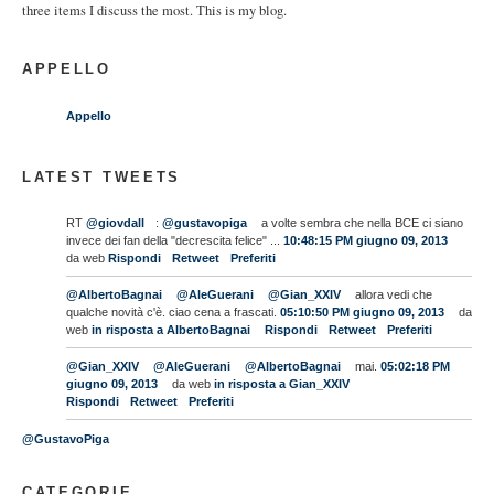
three items I discuss the most. This is my blog.
APPELLO
Appello
LATEST TWEETS
RT
@giovdall
:
@gustavopiga
a volte sembra che nella BCE ci siano
invece dei fan della "decrescita felice" ...
10:48:15 PM giugno 09, 2013
da web
Rispondi
Retweet
Preferiti
@AlbertoBagnai
@AleGuerani
@Gian_XXIV
allora vedi che
qualche novità c'è. ciao cena a frascati.
05:10:50 PM giugno 09, 2013
da
web
in risposta a AlbertoBagnai
Rispondi
Retweet
Preferiti
@Gian_XXIV
@AleGuerani
@AlbertoBagnai
mai.
05:02:18 PM
giugno 09, 2013
da web
in risposta a Gian_XXIV
Rispondi
Retweet
Preferiti
@GustavoPiga
CATEGORIE