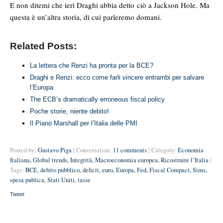
E non ditemi che ieri Draghi abbia detto ciò a Jackson Hole. Ma
questa è un’altra storia, di cui parleremo domani.
Related Posts:
La lettera che Renzi ha pronta per la BCE?
Draghi e Renzi: ecco come farli vincere entrambi per salvare
l’Europa
The ECB’s dramatically erroneous fiscal policy
Poche storie, niente debito!
Il Piano Marshall per l’Italia delle PMI
Posted by:
Gustavo Piga
| Conversation:
11 comments
| Category:
Economia
Italiana
,
Global trends
,
Integrità
,
Macroeconomia europea
,
Ricostruire l’Italia
|
Tags:
BCE
,
debito pubblico
,
deficit
,
euro
,
Europa
,
Fed
,
Fiscal Compact
,
Sims
,
spesa publica
,
Stati Uniti
,
tasse
Tweet