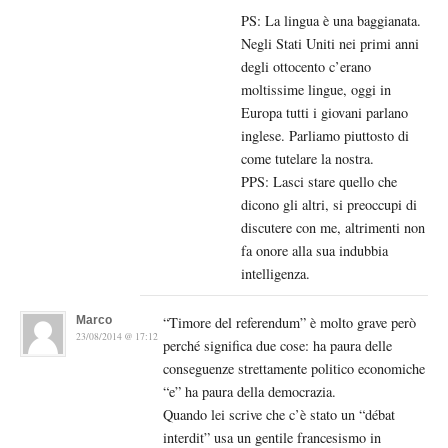
PS: La lingua è una baggianata.
Negli Stati Uniti nei primi anni
degli ottocento c’erano
moltissime lingue, oggi in
Europa tutti i giovani parlano
inglese. Parliamo piuttosto di
come tutelare la nostra.
PPS: Lasci stare quello che
dicono gli altri, si preoccupi di
discutere con me, altrimenti non
fa onore alla sua indubbia
intelligenza.
Marco
“Timore del referendum” è molto grave però
23/08/2014 @ 17:12
perché significa due cose: ha paura delle
conseguenze strettamente politico economiche
“e” ha paura della democrazia.
Quando lei scrive che c’è stato un “débat
interdit” usa un gentile francesismo in