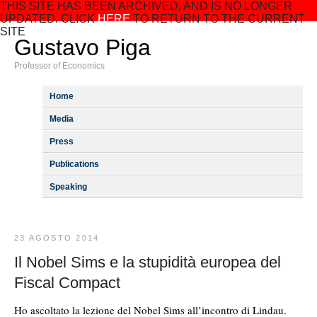
THIS SITE HAS BEEN ARCHIVED, AND IS NO LONGER
UPDATED. CLICK
HERE
TO RETURN TO THE CURRENT
SITE
Gustavo Piga
Professor of Economics
Home
Media
Press
Publications
Speaking
23 AGOSTO 2014
Il Nobel Sims e la stupidità europea del
Fiscal Compact
Ho ascoltato la lezione del Nobel Sims all’incontro di Lindau.