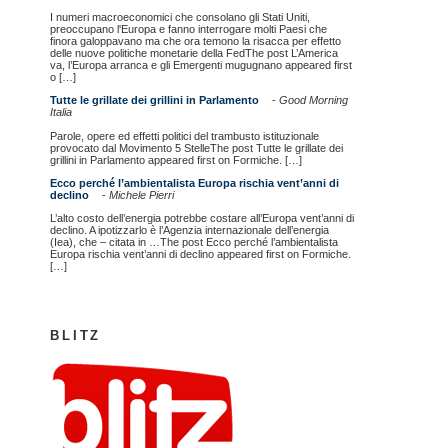
I numeri macroeconomici che consolano gli Stati Uniti,
preoccupano l'Europa e fanno interrogare molti Paesi che
finora galoppavano ma che ora temono la risacca per effetto
delle nuove politiche monetarie della FedThe post L’America
va, l’Europa arranca e gli Emergenti mugugnano appeared first
o […]
Tutte le grillate dei grillini in Parlamento
-
Good Morning
Italia
Parole, opere ed effetti politici del trambusto istituzionale
provocato dal Movimento 5 StelleThe post Tutte le grillate dei
grillini in Parlamento appeared first on Formiche. […]
Ecco perché l’ambientalista Europa rischia vent’anni di
declino
-
Michele Pierri
L’alto costo dell’energia potrebbe costare all’Europa vent’anni di
declino. A ipotizzarlo è l’Agenzia internazionale dell’energia
(Iea), che – citata in …The post Ecco perché l’ambientalista
Europa rischia vent’anni di declino appeared first on Formiche.
[…]
BLITZ