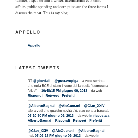
teacher, a speaker and a writer. International economic
affairs, public spending and corruption are the three items I
discuss the most. This is my blog.
APPELLO
Appello
LATEST TWEETS
RT
@giovdall
:
@gustavopiga
a volte sembra
che nella BCE ci siano invece dei fan della "decrescita
felice" ...
10:48:15 PM giugno 09, 2013
da web
Rispondi
Retweet
Preferiti
@AlbertoBagnai
@AleGuerani
@Gian_XXIV
allora vedi che qualche novità c'è. ciao cena a frascati.
05:10:50 PM giugno 09, 2013
da web
in risposta a
AlbertoBagnai
Rispondi
Retweet
Preferiti
@Gian_XXIV
@AleGuerani
@AlbertoBagnai
mai.
05:02:18 PM giugno 09, 2013
da web
in