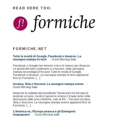
READ HERE TOO:
FORMICHE.NET
Tutte le novità di Google, Facebook e Amazon. La
rassegna stampa hi-tech
-
Good Morning Italia
Facebook e Google non temono crisi e lo stesso per Amazon.
Le grandi del web continuano a crescere, nella rassegna
stampa teconologicaThe post Tutte le novità di Google,
Facebook e Amazon. La rassegna stampa hi-tech appeared
first on Formiche. […]
Ucraina, Siria e Svizzera. La rassegna stampa estera
-
Good Morning Italia
Neanche la malattia del presidente Yanukovich ha fermato le
proteste ucraine, mentre il governo siriano è troppo lento nella
distruzione delle armi chimiche, solo al 4%...The post Ucraina,
Siria e Svizzera. La rassegna stampa estera appeared first on
Formiche. […]
L’America va, l’Europa arranca e gli Emergenti
mugugnano
-
Good Morning Italia