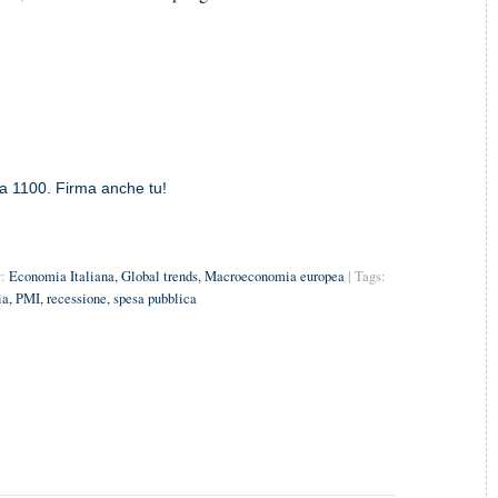
ta 1100. Firma anche tu!
:
Economia Italiana
,
Global trends
,
Macroeconomia europea
| Tags:
ia
,
PMI
,
recessione
,
spesa pubblica