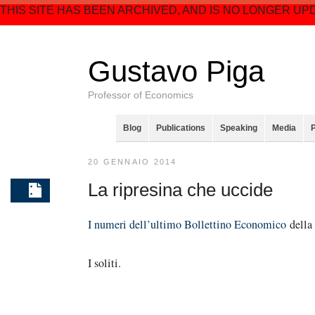
THIS SITE HAS BEEN ARCHIVED, AND IS NO LONGER UP
Gustavo Piga
Professor of Economics
Blog
Publications
Speaking
Media
20 GENNAIO 2014
La ripresina che uccide
I numeri dell’ultimo Bollettino Economico
della 
I soliti.