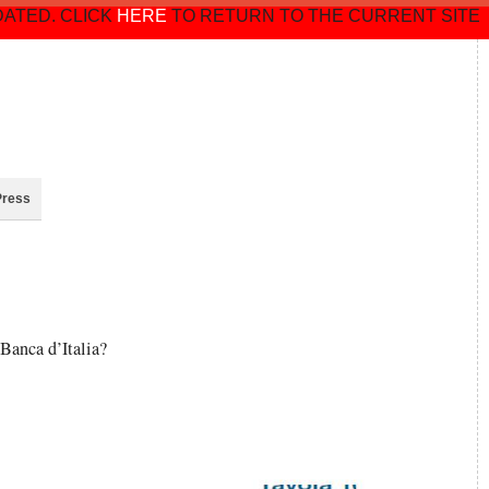
DATED. CLICK
HERE
TO RETURN TO THE CURRENT SITE
Press
Banca d’Italia?