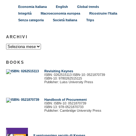
Economia Italiana
English
Global trends
Integrità
Macroeconomia europea
Ricostruire l’Italia
Senza categoria
Società Italiana
Trips
ARCHIVI
BOOKS
Revisiting Keynes
ISBN: 0262515113 ISBN-10: 0521870739
ISBN-10: 9780262515115
Publisher: Luiss University Press
Handbook of Procurement
ISBN: ISBN-10: 0521870739
ISBN-13: 978-0521870733
Publisher: Cambridge University Press
Il ventunesimo secolo di Keynes