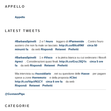
APPELLO
Appello
LATEST TWEETS
#BarbaraSpinelli
2 e l’
#euro
leggero di
#Parmenide
. Contro l'euro
austero che non fa male se lasciato.
http://t.co/8Xcdf96f
circa 50
minunti fa
da web
Rispondi
Retweet
Preferiti
#BarbaraSpinelli
1 e
#Visco
e la pietra bianca su cui sedevano i filosofi
#greci
. Considerazioni quasi finali.
http://t.co/GszJ3QYx
circa 5 ore
fa
da web
Rispondi
Retweet
Preferiti
Mia intervista su
#sussidiario
.net su questione delle
#tasse
per pagare
spese a zone
#terremoto
e della proposta
#Clini
http://t.co/VquVN1CY
circa 6 ore fa
da web
Rispondi
Retweet
Preferiti
@GustavoPiga
CATEGORIE