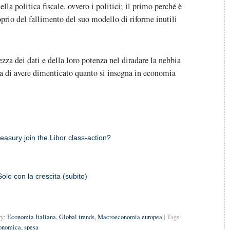
lla politica fiscale, ovvero i politici; il primo perché è
oprio del fallimento del suo modello di riforme inutili
zza dei dati e della loro potenza nel diradare la nebbia
nta di avere dimenticato quanto si insegna in economia
Treasury join the Libor class-action?
Solo con la crescita (subito)
ry:
Economia Italiana
,
Global trends
,
Macroeconomia europea
| Tags:
conomica
,
spesa