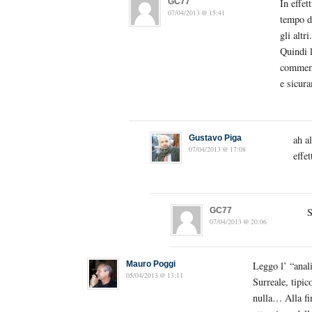
GC77
In effet
07/04/2013 @ 15:41
tempo de
gli altri.
Quindi 
commemor
e sicura
Gustavo Piga
ah a
07/04/2013 @ 17:08
effet
GC77
S
07/04/2013 @ 20:06
Mauro Poggi
Leggo l’ “anali
05/04/2013 @ 13:11
Surreale, tipic
nulla… Alla fin