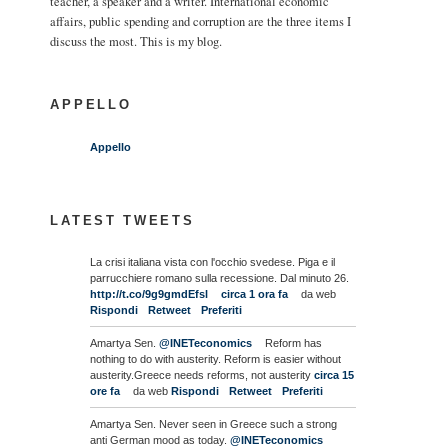
teacher, a speaker and a writer. International economic
affairs, public spending and corruption are the three items I
discuss the most. This is my blog.
APPELLO
Appello
LATEST TWEETS
La crisi italiana vista con l'occhio svedese. Piga e il
parrucchiere romano sulla recessione. Dal minuto 26.
http://t.co/9g9gmdEfsl
circa 1 ora fa
da web
Rispondi
Retweet
Preferiti
Amartya Sen.
@INETeconomics
Reform has
nothing to do with austerity. Reform is easier without
austerity.Greece needs reforms, not austerity
circa 15
ore fa
da web
Rispondi
Retweet
Preferiti
Amartya Sen. Never seen in Greece such a strong
anti German mood as today.
@INETeconomics