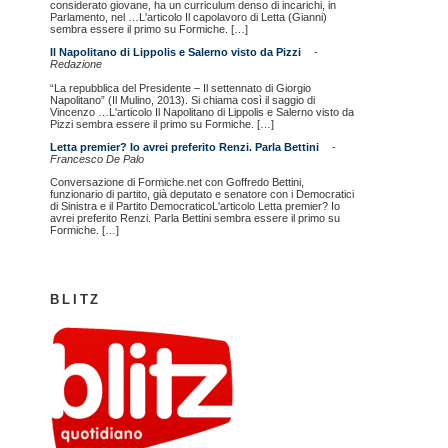
considerato giovane, ha un curriculum denso di incarichi, in
Parlamento, nel …L'articolo Il capolavoro di Letta (Gianni)
sembra essere il primo su Formiche. […]
Il Napolitano di Lippolis e Salerno visto da Pizzi
-
Redazione
“La repubblica del Presidente – Il settennato di Giorgio
Napolitano” (Il Mulino, 2013). Si chiama così il saggio di
Vincenzo …L'articolo Il Napolitano di Lippolis e Salerno visto da
Pizzi sembra essere il primo su Formiche. […]
Letta premier? Io avrei preferito Renzi. Parla Bettini
-
Francesco De Palo
Conversazione di Formiche.net con Goffredo Bettini,
funzionario di partito, già deputato e senatore con i Democratici
di Sinistra e il Partito DemocraticoL'articolo Letta premier? Io
avrei preferito Renzi. Parla Bettini sembra essere il primo su
Formiche. […]
BLITZ