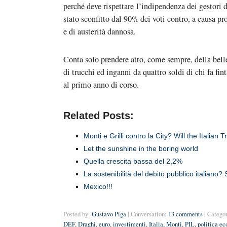
perché deve rispettare l’indipendenza dei gestori de
stato sconfitto dal 90% dei voti contro, a causa pr
e di austerità dannosa.
Conta solo prendere atto, come sempre, della belle
di trucchi ed inganni da quattro soldi di chi fa fi
al primo anno di corso.
Related Posts:
Monti e Grilli contro la City? Will the Italian 
Let the sunshine in the boring world
Quella crescita bassa del 2,2%
La sostenibilità del debito pubblico italiano? 
Mexico!!!
Posted by:
Gustavo Piga
| Conversation:
13 comments
| Catego
DEF
,
Draghi
,
euro
,
investimenti
,
Italia
,
Monti
,
PIL
,
politica e