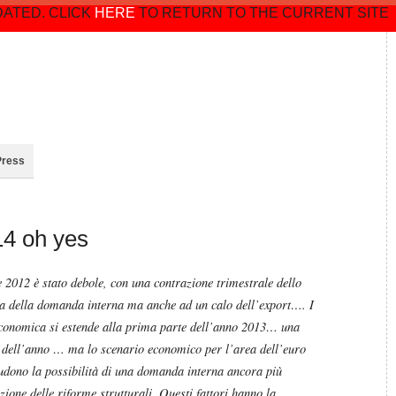
DATED. CLICK
HERE
TO RETURN TO THE CURRENT SITE
Press
14 oh yes
e 2012 è stato debole, con una contrazione trimestrale dello
ta della domanda interna ma anche ad un calo dell’export…. I
 economica si estende alla prima parte dell’anno 2013… una
 dell’anno … ma lo scenario economico per l’area dell’euro
ludono la possibilità di una domanda interna ancora più
azione delle riforme strutturali. Questi fattori hanno la