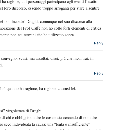
ti ha ragione, tali personaggi partecipano agli eventi l’esatto
l loro discorso, essendo troppo arroganti per stare a sentire
lei non incontrò Draghi, comunque nel suo discorso alla
azione del Prof Caffè non ho colto forti elementi di critica
mente non nei termini che ha utilizzato sopra.
Reply
l convegno, scusi, ma ascoltai, direi, più che incontrai, in
ti.
Reply
ì sì quando ha ragione, ha ragione… scusi lei.
si” virgolettata di Draghi.
o di chi è obbligato a dire le cose e sta cercando di non dire
e ecco individuata la causa: una “lenta o insufficiente”