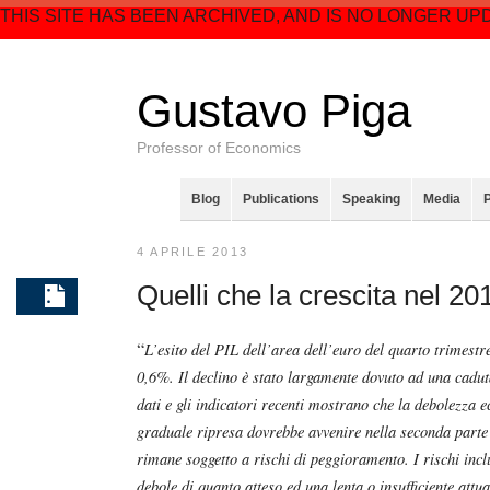
THIS SITE HAS BEEN ARCHIVED, AND IS NO LONGER UP
Gustavo Piga
Professor of Economics
Blog
Publications
Speaking
Media
4 APRILE 2013
Quelli che la crescita nel 20
“
L’esito del PIL dell’area dell’euro del quarto trimestr
0,6%. Il declino è stato largamente dovuto ad una cadu
dati e gli indicatori recenti mostrano che la debolezza
graduale ripresa dovrebbe avvenire nella seconda parte
rimane soggetto a rischi di peggioramento. I rischi inc
debole di quanto atteso ed una lenta o insufficiente attu