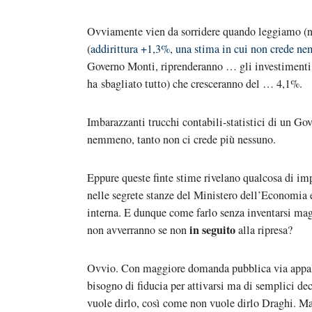
Ovviamente vien da sorridere quando leggiamo (no
(
addirittura +1,3%, una stima in cui non crede n
Governo Monti, riprenderanno … gli investimenti 
ha sbagliato tutto) che cresceranno del … 4,1%.
Imbarazzanti trucchi contabili-statistici di un G
nemmeno, tanto non ci crede più nessuno.
Eppure queste finte stime rivelano qualcosa di imp
nelle segrete stanze del Ministero dell’Economia 
interna. E dunque come farlo senza inventarsi ma
in seguito
non avverranno se non
alla ripresa?
Ovvio. Con maggiore domanda pubblica via appalt
bisogno di fiducia per attivarsi ma di semplici de
vuole dirlo, così come non vuole dirlo Draghi. Ma 