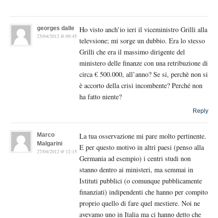
georges dalle
Ho visto anch’io ieri il viceministro Grilli alla
25/04/2012 @ 09:45
televsione; mi sorge un dubbio. Era lo stesso
Grilli che era il massimo dirigente del
ministero delle finanze con una retribuzione di
circa € 500.000, all’anno? Se si, perchè non si
è accorto della crisi incombente? Perché non
ha fatto niente?
Reply
Marco
La tua osservazione mi pare molto pertinente.
Malgarini
E per questo motivo in altri paesi (penso alla
27/04/2012 @ 12:15
Germania ad esempio) i centri studi non
stanno dentro ai ministeri, ma semmai in
Istituti pubblici (o comunque pubblicamente
finanziati) indipendenti che hanno per compito
proprio quello di fare quel mestiere. Noi ne
avevamo uno in Italia ma ci hanno detto che