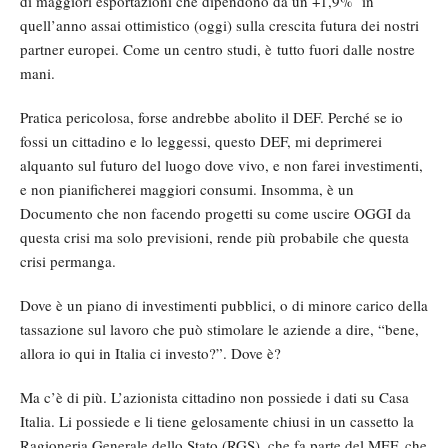
di maggiori esportazioni che dipendono da un +1,9% in
quell’anno assai ottimistico (oggi) sulla crescita futura dei nostri
partner europei. Come un centro studi, è tutto fuori dalle nostre
mani.
Pratica pericolosa, forse andrebbe abolito il DEF. Perché se io
fossi un cittadino e lo leggessi, questo DEF, mi deprimerei
alquanto sul futuro del luogo dove vivo, e non farei investimenti,
e non pianificherei maggiori consumi. Insomma, è un
Documento che non facendo progetti su come uscire OGGI da
questa crisi ma solo previsioni, rende più probabile che questa
crisi permanga.
Dove è un piano di investimenti pubblici, o di minore carico della
tassazione sul lavoro che può stimolare le aziende a dire, “bene,
allora io qui in Italia ci investo?”. Dove è?
Ma c’è di più. L’azionista cittadino non possiede i dati su Casa
Italia. Li possiede e li tiene gelosamente chiusi in un cassetto la
Ragioneria Generale dello Stato (RGS), che fa parte del MEF, che