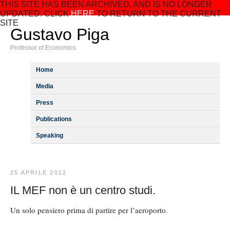
THIS SITE HAS BEEN ARCHIVED, AND IS NO LONGER
UPDATED. CLICK
HERE
TO RETURN TO THE CURRENT
SITE
Gustavo Piga
Professor of Economics
Home
Media
Press
Publications
Speaking
25 APRILE 2012
IL MEF non è un centro studi.
Un solo pensiero prima di partire per l’aeroporto.