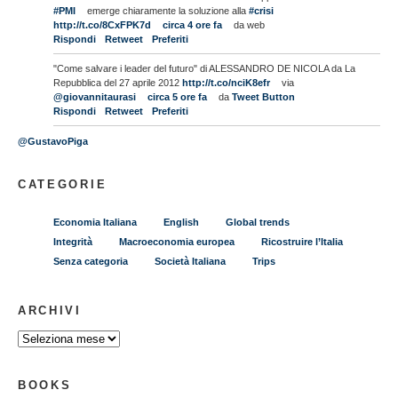
#PMI
emerge chiaramente la soluzione alla
#crisi
http://t.co/8CxFPK7d
circa 4 ore fa
da web
Rispondi
Retweet
Preferiti
"Come salvare i leader del futuro" di ALESSANDRO DE NICOLA da La
Repubblica del 27 aprile 2012
http://t.co/nciK8efr
via
@giovannitaurasi
circa 5 ore fa
da
Tweet Button
Rispondi
Retweet
Preferiti
@GustavoPiga
CATEGORIE
Economia Italiana
English
Global trends
Integrità
Macroeconomia europea
Ricostruire l’Italia
Senza categoria
Società Italiana
Trips
ARCHIVI
BOOKS