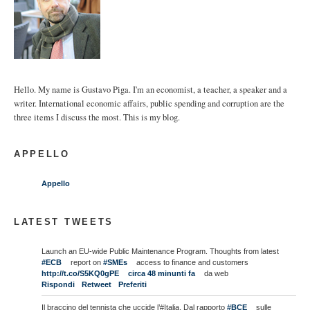
Hello. My name is Gustavo Piga. I'm an economist, a teacher, a speaker and a
writer. International economic affairs, public spending and corruption are the
three items I discuss the most. This is my blog.
APPELLO
Appello
LATEST TWEETS
Launch an EU-wide Public Maintenance Program. Thoughts from latest
#ECB
report on
#SMEs
access to finance and customers
http://t.co/S5KQ0gPE
circa 48 minunti fa
da web
Rispondi
Retweet
Preferiti
Il braccino del tennista che uccide l’#Italia. Dal rapporto
#BCE
sulle