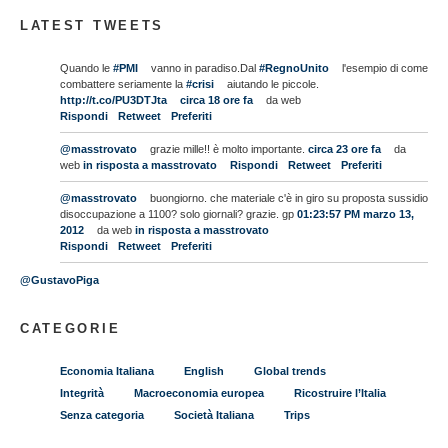
LATEST TWEETS
Quando le
#PMI
vanno in paradiso.Dal
#RegnoUnito
l'esempio di come
combattere seriamente la
#crisi
aiutando le piccole.
http://t.co/PU3DTJta
circa 18 ore fa
da web
Rispondi
Retweet
Preferiti
@masstrovato
grazie mille!! è molto importante.
circa 23 ore fa
da
web
in risposta a masstrovato
Rispondi
Retweet
Preferiti
@masstrovato
buongiorno. che materiale c'è in giro su proposta sussidio
disoccupazione a 1100? solo giornali? grazie. gp
01:23:57 PM marzo 13,
2012
da web
in risposta a masstrovato
Rispondi
Retweet
Preferiti
@GustavoPiga
CATEGORIE
Economia Italiana
English
Global trends
Integrità
Macroeconomia europea
Ricostruire l’Italia
Senza categoria
Società Italiana
Trips