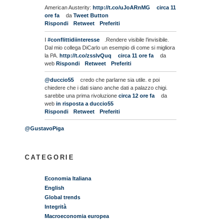
American Austerity:
http://t.co/uJoARnMG
circa 11
ore fa
da
Tweet Button
Rispondi
Retweet
Preferiti
I
#conflittidiinteresse
.Rendere visibile l’invisibile.
Dal mio collega DiCarlo un esempio di come si migliora
la PA.
http://t.co/zsslvQuq
circa 11 ore fa
da
web
Rispondi
Retweet
Preferiti
@duccio55
credo che parlarne sia utile. e poi
chiedere che i dati siano anche dati a palazzo chigi.
sarebbe una prima rivoluzione
circa 12 ore fa
da
web
in risposta a duccio55
Rispondi
Retweet
Preferiti
@GustavoPiga
CATEGORIE
Economia Italiana
English
Global trends
Integrità
Macroeconomia europea