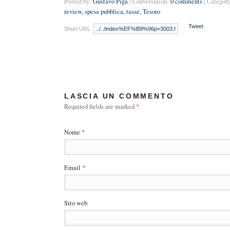
Posted by:
Gustavo Piga
| Conversation:
0 comments
| Category
review
,
spesa pubblica
,
tasse
,
Tesoro
Tweet
Short URL
LASCIA UN COMMENTO
Required fields are marked
*
.
Nome
*
Email
*
Sito web