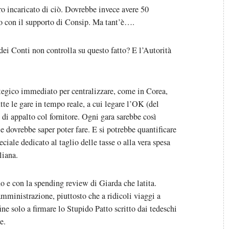
ro incaricato di ciò. Dovrebbe invece avere 50
io con il supporto di Consip. Ma tant’è….
dei Conti non controlla su questo fatto? E l’Autorità
tegico immediato per centralizzare, come in Corea,
tte le gare in tempo reale, a cui legare l’OK (del
 di appalto col fornitore. Ogni gara sarebbe così
e dovrebbe saper poter fare. E si potrebbe quantificare
ciale dedicato al taglio delle tasse o alla vera spesa
liana.
 e con la spending review di Giarda che latita.
amministrazione, piuttosto che a ridicoli viaggi a
fine solo a firmare lo Stupido Patto scritto dai tedeschi
e.