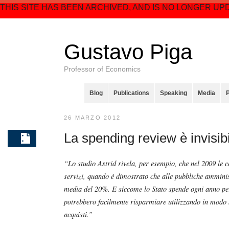
THIS SITE HAS BEEN ARCHIVED, AND IS NO LONGER UP
Gustavo Piga
Professor of Economics
Blog
Publications
Speaking
Media
26 MARZO 2012
La spending review è invisib
“Lo studio Astrid rivela, per esempio, che nel 2009 le 
servizi, quando è dimostrato che alle pubbliche amminis
media del 20%. E siccome lo Stato spende ogni anno per
potrebbero facilmente risparmiare utilizzando in modo s
acquisti.”