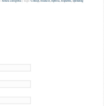
:
Senza categoria
| Tags:
Consip
,
rilancio
,
ripresa
,
risparmi
,
spending