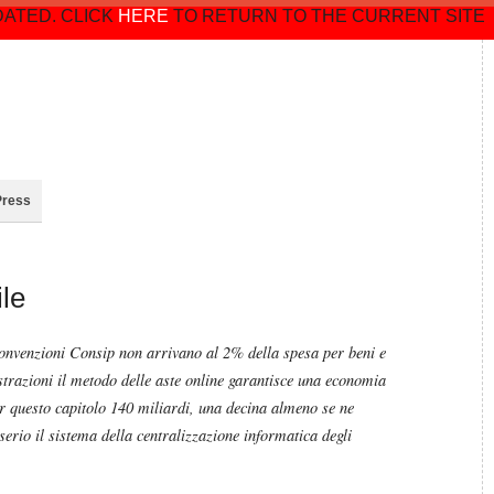
DATED. CLICK
HERE
TO RETURN TO THE CURRENT SITE
Press
ile
convenzioni Consip non arrivano al 2% della spesa per beni e
trazioni il metodo delle aste online garantisce una economia
 questo capitolo 140 miliardi, una decina almeno se ne
erio il sistema della centralizzazione informatica degli