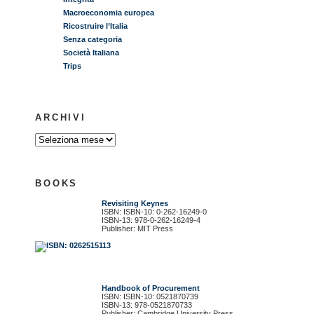
Macroeconomia europea
Ricostruire l’Italia
Senza categoria
Società Italiana
Trips
ARCHIVI
BOOKS
Revisiting Keynes
ISBN: ISBN-10: 0-262-16249-0
ISBN-13: 978-0-262-16249-4
Publisher: MIT Press
Handbook of Procurement
ISBN: ISBN-10: 0521870739
ISBN-13: 978-0521870733
Publisher: Cambridge University Press