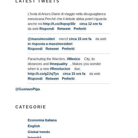
LATEST TWEETS
L'Isola di Arturo.Diario di viaggio nella disuguaglianza
messicana.Perché che il debole abbia poteri riguarda
anche noi
http://t.co/XvpxpS5r
circa 12 ore fa
da web
Rispondi
Retweet
Preferiti
@massimosideri
merci!
circa 15 ore fa
da web
in risposta a massimosideri
Rispondi
Retweet
Preferiti
Parachuting the Warriors.
#Mexico
City, its
distances and
#inequality
. Makes you wonder
when is a new
#Revolucion
due.
http://t.co/g2JsjTys
circa 15 ore fa
da web
Rispondi
Retweet
Preferiti
@GustavoPiga
CATEGORIE
Economia Italiana
English
Global trends
Integrità