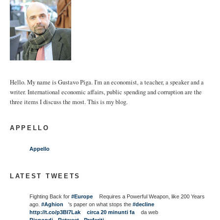
Hello. My name is Gustavo Piga. I'm an economist, a teacher, a speaker and a
writer. International economic affairs, public spending and corruption are the
three items I discuss the most. This is my blog.
APPELLO
Appello
LATEST TWEETS
Fighting Back for
#Europe
Requires a Powerful Weapon, like 200 Years
ago.
#Aghion
's paper on what stops the
#decline
http://t.co/p3BI7Lak
circa 20 minunti fa
da web