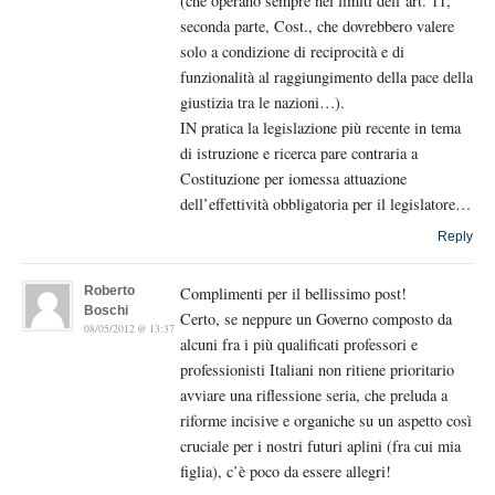
(che operano sempre nei limiti dell’art. 11,
seconda parte, Cost., che dovrebbero valere
solo a condizione di reciprocità e di
funzionalità al raggiungimento della pace della
giustizia tra le nazioni…).
IN pratica la legislazione più recente in tema
di istruzione e ricerca pare contraria a
Costituzione per iomessa attuazione
dell’effettività obbligatoria per il legislatore…
Reply
Roberto
Complimenti per il bellissimo post!
Boschi
Certo, se neppure un Governo composto da
08/05/2012 @ 13:37
alcuni fra i più qualificati professori e
professionisti Italiani non ritiene prioritario
avviare una riflessione seria, che preluda a
riforme incisive e organiche su un aspetto così
cruciale per i nostri futuri aplini (fra cui mia
figlia), c’è poco da essere allegri!