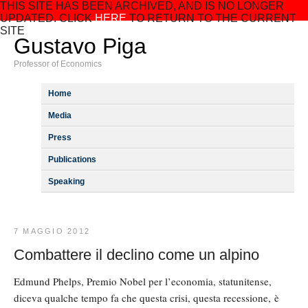
THIS SITE HAS BEEN ARCHIVED, AND IS NO LONGER
UPDATED. CLICK
HERE
TO RETURN TO THE CURRENT
SITE
Gustavo Piga
Professor of Economics
Home
Media
Press
Publications
Speaking
7 MAGGIO 2012
Combattere il declino come un alpino
Edmund Phelps, Premio Nobel per l’economia, statunitense,
diceva qualche tempo fa che questa crisi, questa recessione, è