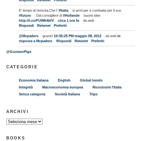
Rispondi
Retweet
Preferiti
E’ tempo di rivincita.Che l’
#Italia
si armi per e combatta per il suo
#futuro
. Dal consigliere di
#Hollande
buone idee
http://t.co/FUWA4bfV
circa 1 ora fa
da web
Rispondi
Retweet
Preferiti
@Mcpaders
grazie!
10:35:25 PM maggio 08, 2012
da web
in
risposta a Mcpaders
Rispondi
Retweet
Preferiti
@GustavoPiga
CATEGORIE
Economia Italiana
English
Global trends
Integrità
Macroeconomia europea
Ricostruire l’Italia
Senza categoria
Società Italiana
Trips
ARCHIVI
BOOKS