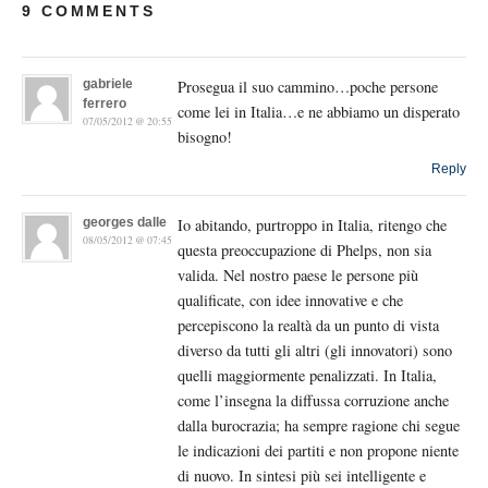
9 COMMENTS
gabriele
Prosegua il suo cammino…poche persone
ferrero
come lei in Italia…e ne abbiamo un disperato
07/05/2012 @ 20:55
bisogno!
Reply
georges dalle
Io abitando, purtroppo in Italia, ritengo che
08/05/2012 @ 07:45
questa preoccupazione di Phelps, non sia
valida. Nel nostro paese le persone più
qualificate, con idee innovative e che
percepiscono la realtà da un punto di vista
diverso da tutti gli altri (gli innovatori) sono
quelli maggiormente penalizzati. In Italia,
come l’insegna la diffussa corruzione anche
dalla burocrazia; ha sempre ragione chi segue
le indicazioni dei partiti e non propone niente
di nuovo. In sintesi più sei intelligente e