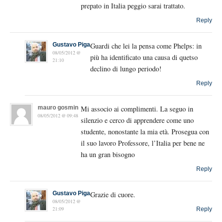
prepato in Italia peggio sarai trattato.
Reply
Gustavo Piga
Guardi che lei la pensa come Phelps: in
08/05/2012 @
più ha identificato una causa di quetso
21:10
declino di lungo periodo!
Reply
mauro gosmin
Mi associo ai complimenti. La seguo in
08/05/2012 @ 09:48
silenzio e cerco di apprendere come uno
studente, nonostante la mia età. Prosegua con
il suo lavoro Professore, l’Italia per bene ne
ha un gran bisogno
Reply
Gustavo Piga
Grazie di cuore.
08/05/2012 @
21:09
Reply