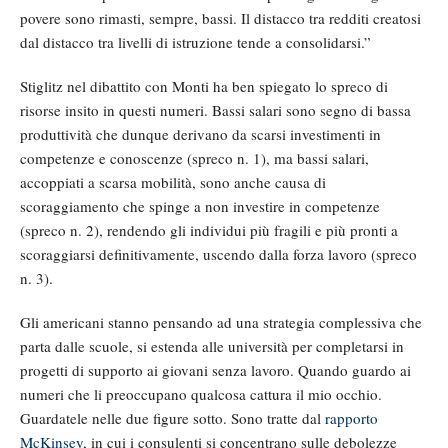
povere sono rimasti, sempre, bassi. Il distacco tra redditi creatosi
dal distacco tra livelli di istruzione tende a consolidarsi.”
Stiglitz nel dibattito con Monti ha ben spiegato lo spreco di
risorse insito in questi numeri. Bassi salari sono segno di bassa
produttività che dunque derivano da scarsi investimenti in
competenze e conoscenze (spreco n. 1), ma bassi salari,
accoppiati a scarsa mobilità, sono anche causa di
scoraggiamento che spinge a non investire in competenze
(spreco n. 2), rendendo gli individui più fragili e più pronti a
scoraggiarsi definitivamente, uscendo dalla forza lavoro (spreco
n. 3).
Gli americani stanno pensando ad una strategia complessiva che
parta dalle scuole, si estenda alle università per completarsi in
progetti di supporto ai giovani senza lavoro. Quando guardo ai
numeri che li preoccupano qualcosa cattura il mio occhio.
Guardatele nelle due figure sotto. Sono tratte dal
rapporto
McKinsey
, in cui i consulenti si concentrano sulle debolezze