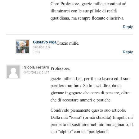
Caro Professore, grazie mille e continui ad
illuminarci con le sue pillole di realtà
quotidiana, ma sempre ficcante e incisiva.
Reply
Gustavo Piga
Grazie mille.
08/05/2012 @
21:05
Reply
Nicola Ferraro
Professore,
09/05/2012 @ 21:37
grazie mille a Lei, per il suo lavoro ed il suo
pensiero: un faro. Se lo lasci dire, da un
giovane ingegnere che cerca di pensare, oltre
che di accostare numeri e pratiche.
Condivido pienamente questo suo articolo.
Dalla mia “rossa” (ormai sbiadita) Empoli, mi
permetto di sostituire, nel mio immaginario, il
suo “alpino” con un “partigiano”.