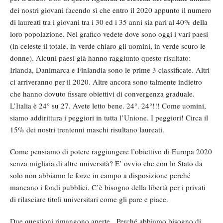
dei nostri giovani facendo sì che entro il 2020 appunto il numero
di laureati tra i giovani tra i 30 ed i 35 anni sia pari al 40% della
loro popolazione. Nel grafico vedete dove sono oggi i vari paesi
(in celeste il totale, in verde chiaro gli uomini, in verde scuro le
donne). Alcuni paesi già hanno raggiunto questo risultato:
Irlanda, Danimarca e Finlandia sono le prime 3 classificate. Altri
ci arriveranno per il 2020. Altre ancora sono talmente indietro
che hanno dovuto fissare obiettivi di convergenza graduale.
L’Italia è 24° su 27. Avete letto bene. 24°. 24°!!! Come uomini,
siamo addirittura i peggiori in tutta l’Unione. I peggiori! Circa il
15% dei nostri trentenni maschi risultano laureati.
Come pensiamo di potere raggiungere l’obiettivo di Europa 2020
senza migliaia di altre università? E’ ovvio che con lo Stato da
solo non abbiamo le forze in campo a disposizione perché
mancano i fondi pubblici. C’è bisogno della libertà per i privati
di rilasciare titoli universitari come gli pare e piace.
Due questioni rimangono aperte. Perché abbiamo bisogno di