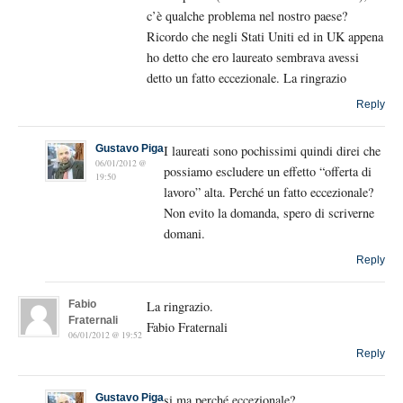
c’è qualche problema nel nostro paese?
Ricordo che negli Stati Uniti ed in UK appena
ho detto che ero laureato sembrava avessi
detto un fatto eccezionale. La ringrazio
Reply
Gustavo Piga
I laureati sono pochissimi quindi direi che
06/01/2012 @
possiamo escludere un effetto “offerta di
19:50
lavoro” alta. Perché un fatto eccezionale?
Non evito la domanda, spero di scriverne
domani.
Reply
Fabio
La ringrazio.
Fraternali
Fabio Fraternali
06/01/2012 @ 19:52
Reply
Gustavo Piga
si ma perché eccezionale?