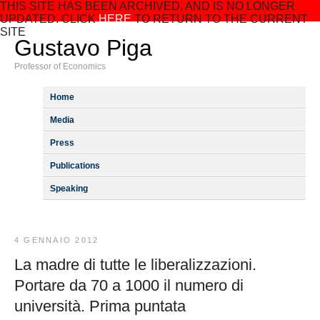
THIS SITE HAS BEEN ARCHIVED, AND IS NO LONGER
UPDATED. CLICK
HERE
TO RETURN TO THE CURRENT
SITE
Gustavo Piga
Professor of Economics
Home
Media
Press
Publications
Speaking
4 GENNAIO 2012
La madre di tutte le liberalizzazioni.
Portare da 70 a 1000 il numero di
università. Prima puntata