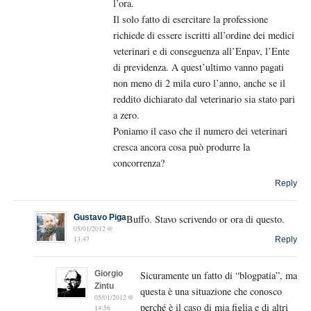
l’ora.
Il solo fatto di esercitare la professione
richiede di essere iscritti all’ordine dei medici
veterinari e di conseguenza all’Enpav, l’Ente
di previdenza. A quest’ultimo vanno pagati
non meno di 2 mila euro l’anno, anche se il
reddito dichiarato dal veterinario sia stato pari
a zero.
Poniamo il caso che il numero dei veterinari
cresca ancora cosa può produrre la
concorrenza?
Reply
Gustavo Piga
Buffo. Stavo scrivendo or ora di questo.
05/01/2012 @
13:47
Reply
Giorgio
Sicuramente un fatto di “blogpatia”, ma
Zintu
questa è una situazione che conosco
05/01/2012 @
perché è il caso di mia figlia e di altri
14:56