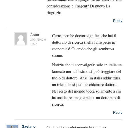
considerazione e l’argent? Di nuovo La
ringrazio
Reply
Astor
Certo, perchè doctor significa che hai il
29/01/2012 @
dottorato di ricerca (nella fattispecie in
18:27
economia)! Ci credo che gli sembrava
strano.
Notizia che ti sconvolgerà: solo in italia un
laureato normalissimo si può freggiare del
titolo di dottore. Anzi, in italia addirittura
un triennale si può far chiamare dottore.
Nel resto del mondo tocca solamente a chi
ha una laurea magistrale + un dottorato di
ricerca.
Reply
Gaetano
Condivido assolutamente la sua idea.