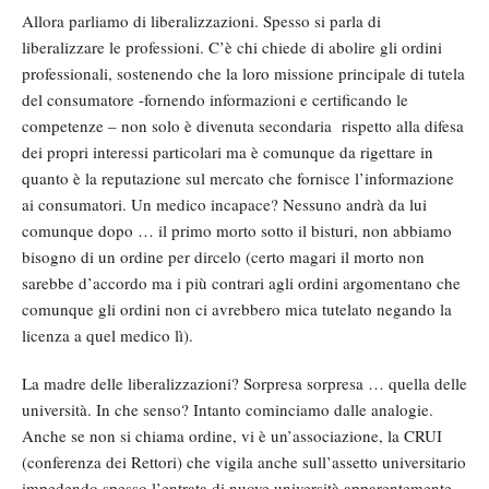
Allora parliamo di liberalizzazioni. Spesso si parla di
liberalizzare le professioni. C’è chi chiede di abolire gli ordini
professionali, sostenendo che la loro missione principale di tutela
del consumatore -fornendo informazioni e certificando le
competenze – non solo è divenuta secondaria rispetto alla difesa
dei propri interessi particolari ma è comunque da rigettare in
quanto è la reputazione sul mercato che fornisce l’informazione
ai consumatori. Un medico incapace? Nessuno andrà da lui
comunque dopo … il primo morto sotto il bisturi, non abbiamo
bisogno di un ordine per dircelo (certo magari il morto non
sarebbe d’accordo ma i più contrari agli ordini argomentano che
comunque gli ordini non ci avrebbero mica tutelato negando la
licenza a quel medico lì).
La madre delle liberalizzazioni? Sorpresa sorpresa … quella delle
università. In che senso? Intanto cominciamo dalle analogie.
Anche se non si chiama ordine, vi è un’associazione, la CRUI
(conferenza dei Rettori) che vigila anche sull’assetto universitario
impedendo spesso l’entrata di nuove università apparentemente