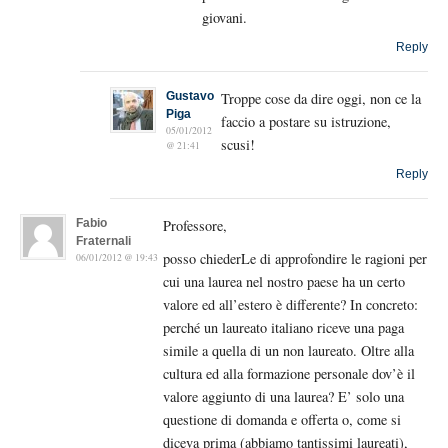
giovani.
Reply
Gustavo
Troppe cose da dire oggi, non ce la
Piga
faccio a postare su istruzione,
05/01/2012
scusi!
@ 21:41
Reply
Fabio
Professore,
Fraternali
posso chiederLe di approfondire le ragioni per
06/01/2012 @ 19:43
cui una laurea nel nostro paese ha un certo
valore ed all’estero è differente? In concreto:
perché un laureato italiano riceve una paga
simile a quella di un non laureato. Oltre alla
cultura ed alla formazione personale dov’è il
valore aggiunto di una laurea? E’ solo una
questione di domanda e offerta o, come si
diceva prima (abbiamo tantissimi laureati),