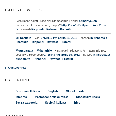
LATEST TWEETS
I 3 fallimenti dell'#Europa disunita secondo il Nobel
#AmartyaSen
.
Prenderne atto perché veri, ma poi?
http://t.co/otBp0pkr
circa 11 ore
fa
da web
Rispondi
Retweet
Preferiti
@Phastidio
yes.
07:37:10 PM aprile 15, 2012
da web
in risposta a
Phastidio
Rispondi
Retweet
Preferiti
@gusbaratta
@danariely
yes, nice implications for macro italy too.
possibly a piece soon
07:25:43 PM aprile 15, 2012
da web
in risposta a
gusbaratta
Rispondi
Retweet
Preferiti
@GustavoPiga
CATEGORIE
Economia Italiana
English
Global trends
Integrità
Macroeconomia europea
Ricostruire l’Italia
Senza categoria
Società Italiana
Trips