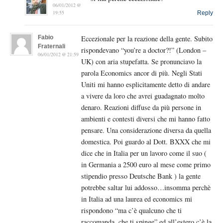
06/01/2012 @
19:55
Reply
Fabio
Eccezionale per la reazione della gente. Subito
Fraternali
rispondevano “you’re a doctor?!” (London –
06/01/2012 @ 21:59
UK) con aria stupefatta. Se pronunciavo la
parola Economics ancor di più. Negli Stati
Uniti mi hanno esplicitamente detto di andare
a vivere da loro che avrei guadagnato molto
denaro. Reazioni diffuse da più persone in
ambienti e contesti diversi che mi hanno fatto
pensare. Una considerazione diversa da quella
domestica. Poi guardo al Dott. BXXX che mi
dice che in Italia per un lavoro come il suo (
in Germania a 2500 euro al mese come primo
stipendio presso Deutsche Bank ) la gente
potrebbe saltar lui addosso…insomma perchè
in Italia ad una laurea ed economics mi
rispondono “ma c’è qualcuno che ti
raccomanda, che ti spinge” ed all’estero c’è la