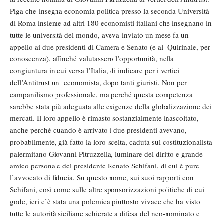
Piga che insegna economia politica presso la seconda Università
di Roma insieme ad altri 180 economisti italiani che insegnano in
tutte le università del mondo, aveva inviato un mese fa un
appello ai due presidenti di Camera e Senato (e al Quirinale, per
conoscenza), affinché valutassero l’opportunità, nella
congiuntura in cui versa l’Italia, di indicare per i vertici
dell’Antitrust un economista, dopo tanti giuristi. Non per
campanilismo professionale, ma perché questa competenza
sarebbe stata più adeguata alle esigenze della globalizzazione dei
mercati. Il loro appello è rimasto sostanzialmente inascoltato,
anche perché quando è arrivato i due presidenti avevano,
probabilmente, già fatto la loro scelta, caduta sul costituzionalista
palermitano Giovanni Pitruzzella, luminare del diritto e grande
amico personale del presidente Renato Schifani, di cui è pure
l’avvocato di fiducia. Su questo nome, sui suoi rapporti con
Schifani, così come sulle altre sponsorizzazioni politiche di cui
gode, ieri c’è stata una polemica piuttosto vivace che ha visto
tutte le autorità siciliane schierate a difesa del neo-nominato e