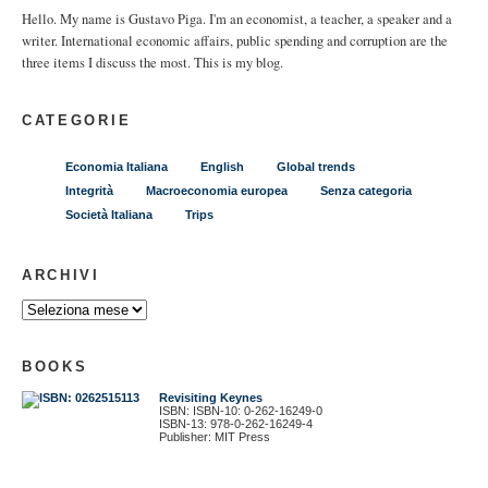
Hello. My name is Gustavo Piga. I'm an economist, a teacher, a speaker and a
writer. International economic affairs, public spending and corruption are the
three items I discuss the most. This is my blog.
CATEGORIE
Economia Italiana
English
Global trends
Integrità
Macroeconomia europea
Senza categoria
Società Italiana
Trips
ARCHIVI
BOOKS
Revisiting Keynes
ISBN: ISBN-10: 0-262-16249-0
ISBN-13: 978-0-262-16249-4
Publisher: MIT Press