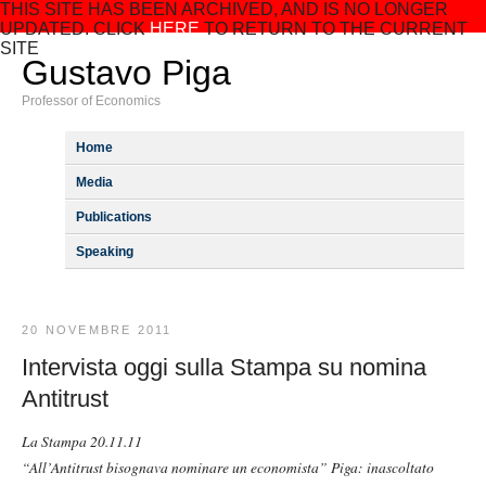
THIS SITE HAS BEEN ARCHIVED, AND IS NO LONGER
UPDATED. CLICK
HERE
TO RETURN TO THE CURRENT
SITE
Gustavo Piga
Professor of Economics
Home
Media
Publications
Speaking
20 NOVEMBRE 2011
Intervista oggi sulla Stampa su nomina
Antitrust
La Stampa 20.11.11
“All’Antitrust bisognava nominare un economista”
Piga: inascoltato