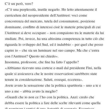
C’è un però, vero?
«C’è una perplessità, inutile negarlo. Ho letto attentamente il
curriculum del neopresidente dell’Antitrust: voci come
concorrenza del mercato, tutela del consumatore, posizione
dominante, conflitto di interessi cioè le materie principali di cui
l’Antitrust si deve occupare – non compaiono tra le materie da lui
studiate. Poi, invece, ha una altissima competenza in tutto ciò che
riguarda lo sviluppo del Sud, ed è indubbio – per quel che posso
capire io – che sia un luminare nel suo campo. Ma che c’entra
con l’Antitrust? Questo mi chiedo».
Insomma, professore, che fine ha fatto l’appello?
«Abbiamo ricevuto una cortese e-mail dal presidente Fini, nella
quale si assicurava che le nostre osservazioni sarebbero state
tenute in considerazione. Saluti, ossequi, eccetera».
Avete avuto la sensazione che la politica spartitoria – uno a te e
uno a me – abbia avuto la meglio?
«Guardi che io non ce l’ho con la politica. Anzi: credo che
debba essere la politica a fare delle scelte rilevanti come quella
di nominare i vertici di una Autorità di garanzia. Eccepisco,