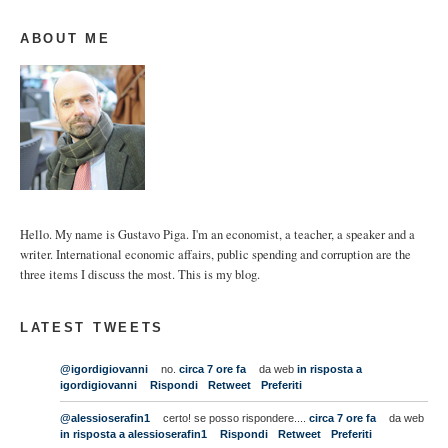
ABOUT ME
Hello. My name is Gustavo Piga. I'm an economist, a teacher, a speaker and a
writer. International economic affairs, public spending and corruption are the
three items I discuss the most. This is my blog.
LATEST TWEETS
@igordigiovanni
no.
circa 7 ore fa
da web
in risposta a
igordigiovanni
Rispondi
Retweet
Preferiti
@alessioserafin1
certo! se posso rispondere....
circa 7 ore fa
da web
in risposta a alessioserafin1
Rispondi
Retweet
Preferiti