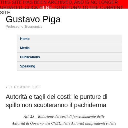
THIS SITE HAS BEEN ARCHIVED, AND IS NO LONGER
UPDATED. CLICK
HERE
TO RETURN TO THE CURRENT
SITE
Gustavo Piga
Professor of Economics
Home
Media
Publications
Speaking
7 DICEMBRE 2011
Autorità e tagli dei costi: le punture di
spillo non scuoteranno il pachiderma
Art. 23 –
Riduzione dei costi di funzionamento delle
Autorità di Governo, del CNEL, delle Autorità indipendenti e delle