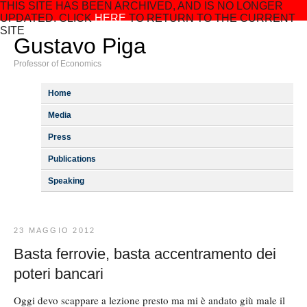
THIS SITE HAS BEEN ARCHIVED, AND IS NO LONGER
UPDATED. CLICK
HERE
TO RETURN TO THE CURRENT
SITE
Gustavo Piga
Professor of Economics
Home
Media
Press
Publications
Speaking
23 MAGGIO 2012
Basta ferrovie, basta accentramento dei
poteri bancari
Oggi devo scappare a lezione presto ma mi è andato giù male il