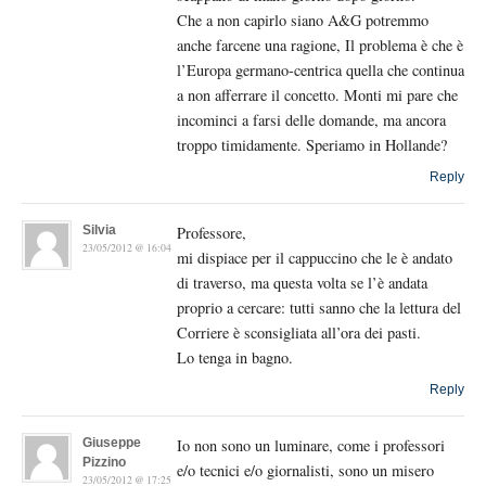
Che a non capirlo siano A&G potremmo
anche farcene una ragione, Il problema è che è
l’Europa germano-centrica quella che continua
a non afferrare il concetto. Monti mi pare che
incominci a farsi delle domande, ma ancora
troppo timidamente. Speriamo in Hollande?
Reply
Silvia
Professore,
23/05/2012 @ 16:04
mi dispiace per il cappuccino che le è andato
di traverso, ma questa volta se l’è andata
proprio a cercare: tutti sanno che la lettura del
Corriere è sconsigliata all’ora dei pasti.
Lo tenga in bagno.
Reply
Giuseppe
Io non sono un luminare, come i professori
Pizzino
e/o tecnici e/o giornalisti, sono un misero
23/05/2012 @ 17:25