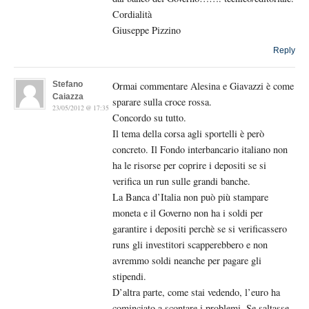
Cordialità
Giuseppe Pizzino
Reply
Stefano
Ormai commentare Alesina e Giavazzi è come
Caiazza
sparare sulla croce rossa.
23/05/2012 @ 17:35
Concordo su tutto.
Il tema della corsa agli sportelli è però
concreto. Il Fondo interbancario italiano non
ha le risorse per coprire i depositi se si
verifica un run sulle grandi banche.
La Banca d’Italia non può più stampare
moneta e il Governo non ha i soldi per
garantire i depositi perchè se si verificassero
runs gli investitori scapperebbero e non
avremmo soldi neanche per pagare gli
stipendi.
D’altra parte, come stai vedendo, l’euro ha
cominciato a scontare i problemi. Se saltasse