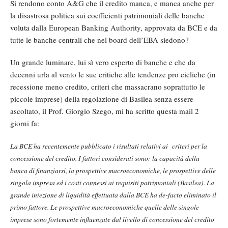
Si rendono conto A&G che il credito manca, e manca anche per
la disastrosa politica sui coefficienti patrimoniali delle banche
voluta dalla European Banking Authority, approvata da BCE e da
tutte le banche centrali che nel board dell’EBA siedono?
Un grande luminare, lui sì vero esperto di banche e che da
decenni urla al vento le sue critiche alle tendenze pro cicliche (in
recessione meno credito, criteri che massacrano soprattutto le
piccole imprese) della regolazione di Basilea senza essere
ascoltato, il Prof. Giorgio Szego, mi ha scritto questa mail 2
giorni fa:
La BCE ha recentemente pubblicato i risultati relativi ai criteri per la
concessione del credito. I fattori considerati sono: la capacità della
banca di finanziarsi, la prospettive macroeconomiche, le prospettive delle
singola impresa ed i costi connessi ai requisiti patrimoniali (Basilea). La
grande iniezione di liquidità effettuata dalla BCE ha de-facto eliminato il
primo fattore. Le prospettive macroeconomiche quelle delle singole
imprese sono fortemente influenzate dal livello di concessione del credito