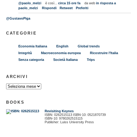
@paolo_melzi
è così...
circa 15 ore fa
da web
in risposta a
paolo_melzi
Rispondi
Retweet
Preferiti
@GustavoPiga
CATEGORIE
Economia Italiana
English
Global trends
Integrità
Macroeconomia europea
Ricostruire l’Italia
Senza categoria
Società Italiana
Trips
ARCHIVI
BOOKS
Revisiting Keynes
ISBN: 0262515113 ISBN-10: 0521870739
ISBN-10: 9780262515115
Publisher: Luiss University Press