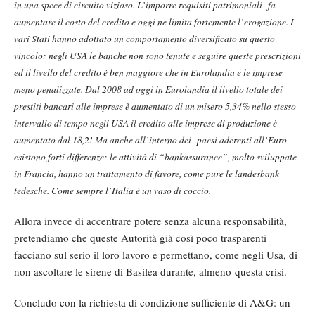
in una spece di circuito vizioso. L’imporre requisiti patrimoniali fa
aumentare il costo del credito e oggi ne limita fortemente l’erogazione. I
vari Stati hanno adottato un comportamento diversificato su questo
vincolo: negli USA le banche non sono tenute e seguire queste prescrizioni
ed il livello del credito è ben maggiore che in Eurolandia e le imprese
meno penalizzate. Dal 2008 ad oggi in Eurolandia il livello totale dei
prestiti bancari alle imprese è aumentato di un misero 5,34% nello stesso
intervallo di tempo negli USA il credito alle imprese di produzione è
aumentato dal 18,2! Ma anche all’interno dei paesi aderenti all’Euro
esistono forti differenze: le attività di “bankassurance”, molto sviluppate
in Francia, hanno un trattamento di favore, come pure le landesbank
tedesche. Come sempre l’Italia è un vaso di coccio.
Allora invece di accentrare potere senza alcuna responsabilità,
pretendiamo che queste Autorità già così poco trasparenti
facciano sul serio il loro lavoro e permettano, come negli Usa, di
non ascoltare le sirene di Basilea durante, almeno questa crisi.
Concludo con la richiesta di condizione sufficiente di A&G: un