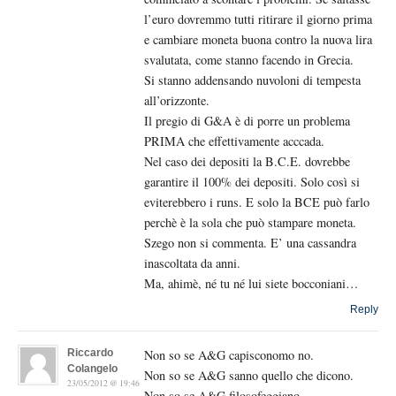
l’euro dovremmo tutti ritirare il giorno prima
e cambiare moneta buona contro la nuova lira
svalutata, come stanno facendo in Grecia.
Si stanno addensando nuvoloni di tempesta
all’orizzonte.
Il pregio di G&A è di porre un problema
PRIMA che effettivamente acccada.
Nel caso dei depositi la B.C.E. dovrebbe
garantire il 100% dei depositi. Solo così si
eviterebbero i runs. E solo la BCE può farlo
perchè è la sola che può stampare moneta.
Szego non si commenta. E’ una cassandra
inascoltata da anni.
Ma, ahimè, né tu né lui siete bocconiani…
Reply
Riccardo
Non so se A&G capisconomo no.
Colangelo
Non so se A&G sanno quello che dicono.
23/05/2012 @ 19:46
Non so se A&G filosofeggiano.