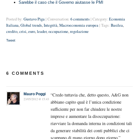
Sarebbe il caso che il Governo aiutasse le PMI
Posted by:
Gustavo Piga
| Conversation:
6 comments
| Category:
Economia
Italiana
,
Global trends
,
Integrità
,
Macroeconomia europea
| Tags:
Basilea
,
credito
,
crisi
,
euro
,
leader
,
occupazione
,
regolazione
Tweet
6 COMMENTS
Mauro Poggi
“Credo tuttavia che, detto questo, A&G non
23/05/2012 @ 15:43
abbiano capito qual è l’unica condizione
sufficiente per non far chiudere le nostre
imprese e aumentare la disoccupazione:
riavviare la domanda interna in condizioni tali
da generare stabilità dei conti pubblici che ci
scappano di mano giorno dopo giorno.”