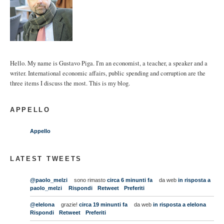
Hello. My name is Gustavo Piga. I'm an economist, a teacher, a speaker and a
writer. International economic affairs, public spending and corruption are the
three items I discuss the most. This is my blog.
APPELLO
Appello
LATEST TWEETS
@paolo_melzi
sono rimasto
circa 6 minunti fa
da web
in risposta a
paolo_melzi
Rispondi
Retweet
Preferiti
@elelona
grazie!
circa 19 minunti fa
da web
in risposta a elelona
Rispondi
Retweet
Preferiti