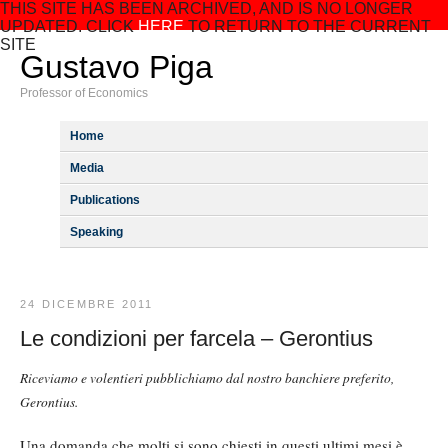
THIS SITE HAS BEEN ARCHIVED, AND IS NO LONGER
UPDATED. CLICK
HERE
TO RETURN TO THE CURRENT
SITE
Gustavo Piga
Professor of Economics
Home
Media
Publications
Speaking
24 DICEMBRE 2011
Le condizioni per farcela – Gerontius
Riceviamo e volentieri pubblichiamo dal nostro banchiere preferito,
Gerontius.
Una domanda che molti si sono chiesti in questi ultimi mesi è