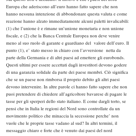
Europa che aderiscono all’euro hanno fatto sapere che non
hanno nessuna intenzione di abbondonare questa valuta e come
reazione hanno alzato immediatamente alcuni paletti invalicabili:
(1) che l’unione è e rimane un’unione monetaria e non unione
fiscale, e (2) che la Banca Centrale Europea non deve venire
meno al suo ruolo di garante e guardiano del valore dell’euro. Il
punto (1), e’ stato messo in chiaro con l’avversione netta da
parte della Germania e di altri paesi ad emettere gli eurobonds.
Questi ultimi per essere accettati dagli investitori devono godere
di una garanzia solidale da parte dei paese membri. Ciò significa
che se un paese non rimborsa il proprio debito gli altri paesi
devono intervenire. In altre parole ci hanno fatto sapere che non
puoi pretendere di chiedere all’agricoltore bavarese di pagare le
tasse per gli sperperi dello stato italiano. E come dargli torto, se
pensi che in Italia le regioni del Nord sono controllate da un
movimento politico che minaccia la secessione perche’ non
vuole che le proprie tasse vadano al sud? In altri termini, il
messaggio chiaro e forte che è venuto dai paesi del nord