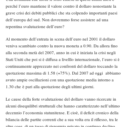
perché l’euro mantiene il valore contro il dollaro nonostante la
grave crisi dei debiti pubblici che sta colpendo importanti paesi
dell’europa del sud. Non dovremmo forse assistere ad una
repentina svalutazione dell’euro?
Al momento dell’entrata in scena dell’euro nel 2001 il dollaro
veniva scambiato contro la nuova moneta a 0.90. Da allora fino
alla seconda metà del 2007, anno in cui è iniziata la crisi negli
Stati Uniti che poi si è diffusa a livelllo internazionale, l’euro si è
continuamente apprezzato nei confronti del dollaro toccando la
quotazione massima di 1.58 (+75%). Dal 2007 ad oggi abbiamo
avuto ampie oscillazioni con una quotazione media intorno a
1.30 che è pari alla quotazione degli ultimi giorni.
Le cause della forte svalutazione del dollaro vanno ricercate in
alcuni disequilibri strutturali che hanno caratterizzato nell’ultimo
decennio l’economia statunitense. E cioè, il deficit cronico della
bilancia delle partite correnti che a sua volta era il riflesso, tra le
altre cose, di un tasso di risparmio privato in continuo declino.