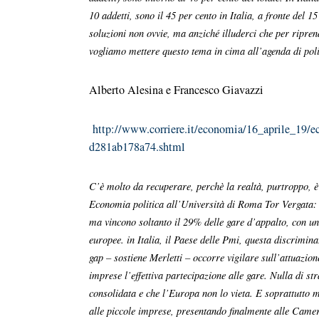
10 addetti, sono il 45 per cento in Italia, a fronte del 
soluzioni non ovvie, ma anziché illuderci che per ripre
vogliamo mettere questo tema in cima all’agenda di pol
Alberto Alesina e Francesco Giavazzi
http://www.corriere.it/economia/16_aprile_19/
d281ab178a74.shtml
C’è molto da recuperare, perchè la realtà, purtroppo, è
Economia politica all’Università di Roma Tor Vergata: 
ma vincono soltanto il 29% delle gare d’appalto, con un
europee. in Italia, il Paese delle Pmi, questa discrimi
gap – sostiene Merletti – occorre vigilare sull’attuazi
imprese l’effettiva partecipazione alle gare. Nulla di str
consolidata e che l’Europa non lo vieta. E soprattutto 
alle piccole imprese, presentando finalmente alle Camere