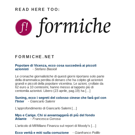
READ HERE TOO:
FORMICHE.NET
Popolare di Vicenza, ecco cosa succederà ai piccoli
azionisti
-
Stefano Biasioli
Le cronache giornalistiche di questi giorni riportano solo parte
della drammatica perdita di denaro che ha colpito gli azionisti
grandi e piccoli della popolare vicentina. Le azioni, crollate da
62 euro a 10 centesimi, hanno messo al tappeto più di
centomila azionisti. Libero (23 aprile, pag.19) ha […]
Suning, ecco i segreti del colosso cinese che farà gol con
l’Inter
-
Giancarlo Salemi
L'approfondimento di Giancarlo Salemi […]
Mps e Carige. Chi si avvantaggerà di più del fondo
Atlante
-
Francesca Gerosa
L'articolo di Mf/Milano Finanza sul report di Moody's […]
Ecco verità e miti sulla corruzione
-
Gianfranco Polillo