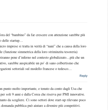
fora del “bambino” da far crescere con attenzione sarebbe più
o delle startup…
icro imprese si tratta in verità di “nani” che a causa della loro
ale (funzione simmetrica della loro striminzita tesoreria)
friranno pene d’inferno nel contesto globalizzato…più che un
ativo, sarebbe auspicabile un po’ di sano colbertismo che
egazioni settoriali sul modello francese o tedesco…
Reply
un punto molto importante, e tenuto da conto dagli Usa che
per soli 9 anni e dalla Corea che riserva per PMI innovative.
tanto da scegliere. Ci sono settori dove start-up rilevano poco
a domanda pubblica può aiutare a divenire più competitivi.