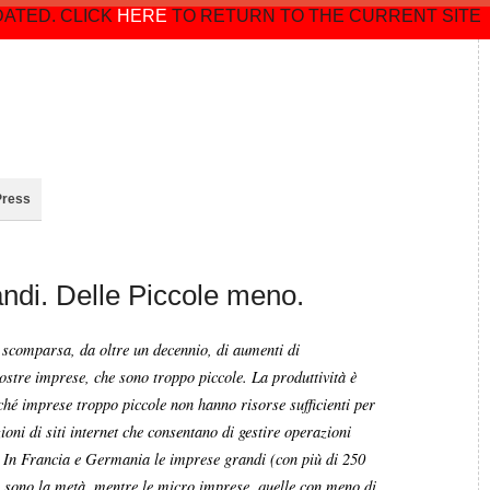
DATED. CLICK
HERE
TO RETURN TO THE CURRENT SITE
Press
andi. Delle Piccole meno.
 scomparsa, da oltre un decennio, di aumenti di
ostre imprese, che sono troppo piccole. La produttività è
ché imprese troppo piccole non hanno risorse sufficienti per
ioni di siti internet che consentano di gestire operazioni
ti. In Francia e Germania le imprese grandi (con più di 250
lia sono la metà, mentre le micro imprese, quelle con meno di