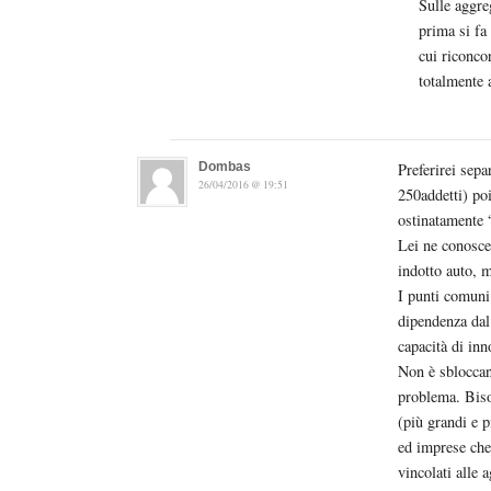
Sulle aggre
prima si fa
cui riconco
totalmente 
Dombas
Preferirei sepa
26/04/2016 @ 19:51
250addetti) po
ostinatamente “
Lei ne conoscerà
indotto auto, m
I punti comuni
dipendenza dal 
capacità di inn
Non è sbloccand
problema. Biso
(più grandi e pi
ed imprese che 
vincolati alle 