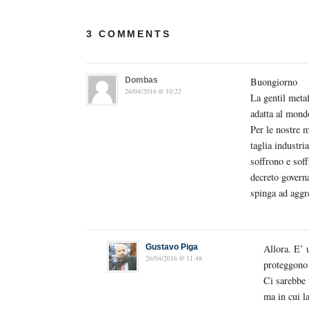
3 COMMENTS
Dombas
Buongiorno
26/04/2016 @ 10:22
La gentil meta
adatta al mond
Per le nostre m
taglia industri
soffrono e sof
decreto govern
spinga ad aggr
Gustavo Piga
Allora. E’ 
26/04/2016 @ 11:48
proteggono 
Ci sarebbe 
ma in cui l