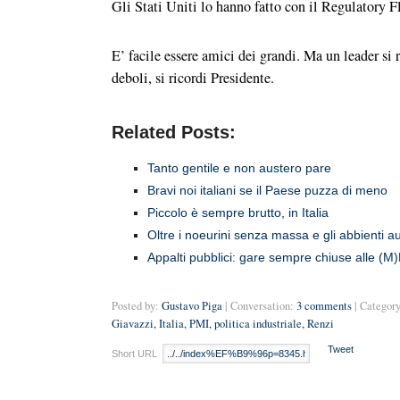
Gli Stati Uniti lo hanno fatto con il Regulatory F
E’ facile essere amici dei grandi. Ma un leader si r
deboli, si ricordi Presidente.
Related Posts:
Tanto gentile e non austero pare
Bravi noi italiani se il Paese puzza di meno
Piccolo è sempre brutto, in Italia
Oltre i noeurini senza massa e gli abbienti au
Appalti pubblici: gare sempre chiuse alle (M
Posted by:
Gustavo Piga
| Conversation:
3 comments
| Category
Giavazzi
,
Italia
,
PMI
,
politica industriale
,
Renzi
Tweet
Short URL