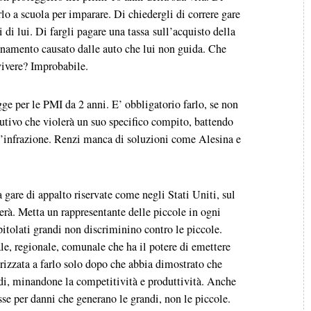
rlo a scuola per imparare. Di chiedergli di correre gare
di lui. Di fargli pagare una tassa sull’acquisto della
quinamento causato dalle auto che lui non guida. Che
vvivere? Improbabile.
ge per le PMI da 2 anni. E’ obbligatorio farlo, se non
ecutivo che violerà un suo specifico compito, battendo
ll’infrazione. Renzi manca di soluzioni come Alesina e
a gare di appalto riservate come negli Stati Uniti, sul
terà. Metta un rappresentante delle piccole in ogni
apitolati grandi non discriminino contro le piccole.
e, regionale, comunale che ha il potere di emettere
orizzata a farlo solo dopo che abbia dimostrato che
ndi, minandone la competitività e produttività. Anche
se per danni che generano le grandi, non le piccole.