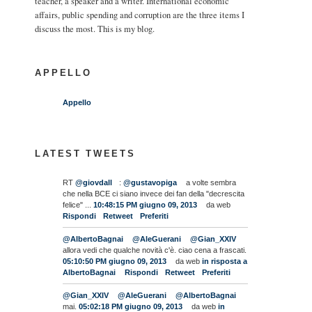
teacher, a speaker and a writer. International economic
affairs, public spending and corruption are the three items I
discuss the most. This is my blog.
APPELLO
Appello
LATEST TWEETS
RT
@giovdall
:
@gustavopiga
a volte sembra
che nella BCE ci siano invece dei fan della "decrescita
felice" ...
10:48:15 PM giugno 09, 2013
da web
Rispondi
Retweet
Preferiti
@AlbertoBagnai
@AleGuerani
@Gian_XXIV
allora vedi che qualche novità c'è. ciao cena a frascati.
05:10:50 PM giugno 09, 2013
da web
in risposta a
AlbertoBagnai
Rispondi
Retweet
Preferiti
@Gian_XXIV
@AleGuerani
@AlbertoBagnai
mai.
05:02:18 PM giugno 09, 2013
da web
in