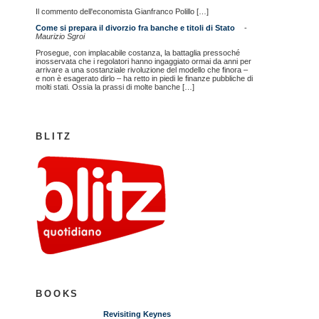
Il commento dell'economista Gianfranco Polillo […]
Come si prepara il divorzio fra banche e titoli di Stato
-
Maurizio Sgroi
Prosegue, con implacabile costanza, la battaglia pressoché
inosservata che i regolatori hanno ingaggiato ormai da anni per
arrivare a una sostanziale rivoluzione del modello che finora –
e non è esagerato dirlo – ha retto in piedi le finanze pubbliche di
molti stati. Ossia la prassi di molte banche […]
BLITZ
BOOKS
Revisiting Keynes