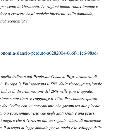
15 per cento in Germania. Le ragioni hanno radici lontane e
ndere a crescere basti qualche intervento sulla domanda,
itica economica?
economia-slancio-perduto-a6282004-066f-11e6-98ad-
 quella indicata dal Professor Gustavo Piga, ordinario di
in Europa le Pmi generano il 58% della ricchezza nazionale,
 indice di discriminazione del 29% nelle gare d’appalto
nazione è massima, e raggiunge il 47%. Per colmare questo
one del Codice con un meccanismo che garantisca alle piccole
ano o eccezionale, visto che negli Stati Uniti è una prassi
mi auguro che il Governo dia un segnale chiaro di attenzione
 il disegno di legge annuale per la tutela e lo sviluppo delle