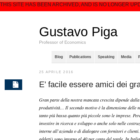
THIS SITE HAS BEEN ARCHIVED, AND IS NO LONGER UP
Gustavo Piga
Professor of Economics
Blog
Publications
Speaking
Media
25 APRILE 2016
E’ facile essere amici dei gr
Gran parte della nostra mancata crescita dipende dalla
produttività… Il secondo motivo è la dimensione delle n
tanto più bassa quanto più piccole sono le imprese. Per
investire in ricerca e sviluppo o anche solo nelle costruz
interne all’azienda o di dialogare con fornitori e clien
addetti) sono intorno al 40 per cento del totale. In Ita