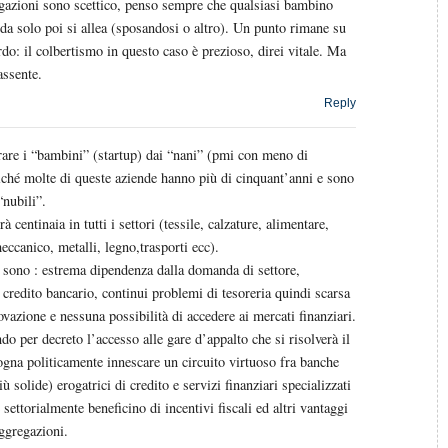
gazioni sono scettico, penso sempre che qualsiasi bambino
 da solo poi si allea (sposandosi o altro). Un punto rimane su
rdo: il colbertismo in questo caso è prezioso, direi vitale. Ma
assente.
Reply
rare i “bambini” (startup) dai “nani” (pmi con meno di
iché molte di queste aziende hanno più di cinquant’anni e sono
nubili”.
 centinaia in tutti i settori (tessile, calzature, alimentare,
eccanico, metalli, legno,trasporti ecc).
 sono : estrema dipendenza dalla domanda di settore,
credito bancario, continui problemi di tesoreria quindi scarsa
ovazione e nessuna possibilità di accedere ai mercati finanziari.
o per decreto l’accesso alle gare d’appalto che si risolverà il
gna politicamente innescare un circuito virtuoso fra banche
ù solide) erogatrici di credito e servizi finanziari specializzati
settorialmente beneficino di incentivi fiscali ed altri vantaggi
aggregazioni.