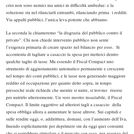
crisi non sono nemici ma amici in difficoltà ambedue: e la
soluzione sta nel rilanciarli entrambi, rilanciando prima i redditi.
Via appalti pubblici, l’unica leva potente che abbiamo.
La seconda la chiameremo “la disgrazia del pubblico contro il
privato”. Chi non chiede intervento pubblico non sente
l’esigenza primaria di creare spazio nel bilancio per esso. Si
accontenta di tagliare a casaccio la spesa per metterci dentro
qualche taglio di tasse. Ma essendo il Fiscal Compact uno
strumento di aggiustamento automatico permanente e crescente
nel tempo dei conti pubblici, e le tasse non generando maggiore
reddito ed occupazione per quanto detto sopra, in tempo
pressoché reale richiede che mentre si nutre, si trovino risorse
per nutrirlo ulteriormente. Un vero mostro insaziabile, il Fiscal
Compact. Il limite oggettivo ad ulteriori tagli a casaccio della
spesa obbliga allora a aumentare le tasse altrove. Sui capitali e
sulle rendite oggi, o, addirittura, domani, con l’aumento dell’Iva,
finendo esplicitamente per deprimere sin da oggi quei consumi
che si vorrebbero stimolare e il mercato con esso, per assenza del