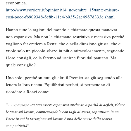
economica.
http://www.corriere.it/opinioni/14_novembre_15/tante-misure-
cosi-poco-fb909348-6c8b-11e4-b935-2ae4967d333c.shtml
Hanno tutte le ragioni del mondo a chiamare questa manovra
non espansiva. Ma non la chiamano restrittiva e recessiva perché
vogliono far credere a Renzi che è nella direzione giusta, che ci
vuole solo un piccolo sforzo in più e miracolosamente, seguendo
i loro consigli, ce la faremo ad uscirne fuori dal pantano. Ma
quale consiglio?
Uno solo, perché su tutti gli altri il Premier sta già seguendo alla
lettera la loro ricetta. Equilibristi perfetti, si permettono di
ricordare a Renzi come:
“…
una manovra può essere espansiva anche se, a parità di deficit, riduce
le tasse sul lavoro, compensandole con tagli di spesa, soprattutto in un
Paese in cui la tassazione sul lavoro è una delle cause della scarsa
“.
competitività