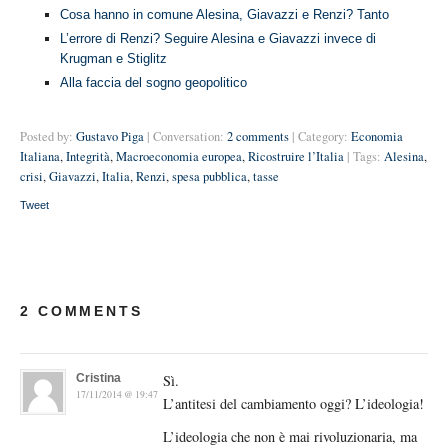
Cosa hanno in comune Alesina, Giavazzi e Renzi? Tanto
L’errore di Renzi? Seguire Alesina e Giavazzi invece di
Krugman e Stiglitz
Alla faccia del sogno geopolitico
Posted by:
Gustavo Piga
| Conversation:
2 comments
| Category:
Economia
Italiana
,
Integrità
,
Macroeconomia europea
,
Ricostruire l’Italia
| Tags:
Alesina
,
crisi
,
Giavazzi
,
Italia
,
Renzi
,
spesa pubblica
,
tasse
Tweet
2 COMMENTS
Cristina
Sì.
17/11/2014 @ 19:47
L’antitesi del cambiamento oggi? L’ideologia!
L’ideologia che non è mai rivoluzionaria, ma