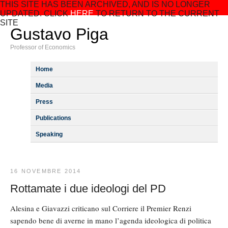
THIS SITE HAS BEEN ARCHIVED, AND IS NO LONGER
UPDATED. CLICK
HERE
TO RETURN TO THE CURRENT
SITE
Gustavo Piga
Professor of Economics
Home
Media
Press
Publications
Speaking
16 NOVEMBRE 2014
Rottamate i due ideologi del PD
Alesina e Giavazzi criticano sul Corriere il Premier Renzi
sapendo bene di averne in mano l’agenda ideologica di politica