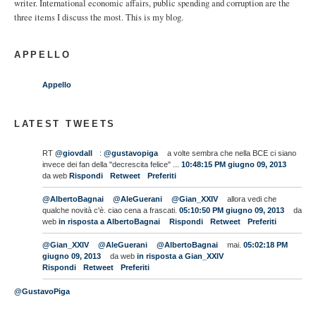
writer. International economic affairs, public spending and corruption are the
three items I discuss the most. This is my blog.
APPELLO
Appello
LATEST TWEETS
RT
@giovdall
:
@gustavopiga
a volte sembra che nella BCE ci siano
invece dei fan della "decrescita felice" ...
10:48:15 PM giugno 09, 2013
da web
Rispondi
Retweet
Preferiti
@AlbertoBagnai
@AleGuerani
@Gian_XXIV
allora vedi che
qualche novità c'è. ciao cena a frascati.
05:10:50 PM giugno 09, 2013
da
web
in risposta a AlbertoBagnai
Rispondi
Retweet
Preferiti
@Gian_XXIV
@AleGuerani
@AlbertoBagnai
mai.
05:02:18 PM
giugno 09, 2013
da web
in risposta a Gian_XXIV
Rispondi
Retweet
Preferiti
@GustavoPiga