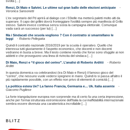
svolta […]
Renzi, Di Maio e Salvini. Le ultime sul gran ballo delle elezioni anticipate
-
Veronica Sansonetti
L'ex segretario del Pd aprirà al dialogo con i 5Stelle ma metterà paletti molto alti da
superare. Il capo dei grillini dovrà fronteggiare l'ostilità sempre più manifesta di Grillo
stesso. Salvini invece continua senza sosta la campagna elettorale. Comunque
vada sarà un successo (per lui) […]
Ma i Sindacati che scuola vogliono ? Con il contratto si smantellano le
leggi
-
Roberto Pellegatta
Quindi il contratto nazionale 2016/2019 per la scuola è operativo. Quello che
interessa tutti giustamente è l’aspetto economico, che docenti e non docenti
vedranno in busta a breve. Ma il testo contiene novità che forse sono sfuggite ai non
addetti e che proseguono una linea di rivincita del sindaca […]
Di Maio, Renzi e “il gioco del cerino”. L’analisi di Roberto Arditti
-
Roberto
Arditti
In questa domenica va celebrandosi (tra Di Maio e Renzi) il famoso gioco del
“cerino”, che nessuno vuole vedersi spegnere in mano. Quindi lo si passa all’altro il
più rapidamente possibile, con un effetto non privo di elementi di comicità […]
La politica estera Ue? La fanno Francia, Germania e… Uk. Italia assente
-
Giacomo Pugliese
La forte triangolazione europea non sorprende ma​ di certo fa una certa impressione,
anche per l'ormai strutturata estromissione dell'Italia la cui inaffidabilità internazionale
sembra essere divenuta una caratteristica incrollabile […]
BLITZ