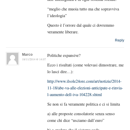
“meglio che muoia tutto ma che sopravviva
l’ideologia”
Questo è l’orrore dal quale ci dovremmo
veramente liberare.
Reply
Marco
Politiche espansive?
18/11/2014 @ 14:07
Ecco i risultati (come volevasi dimostrare, me
lo lasci dire…):
http://www.ilsole24ore.com/art/notizie/2014-
11-18/abe-va-alle-elezioni-anticipate-e-rinvia-
l-aumento-dell-iva-104228.shtml
Se non si fa veramente politica e ci si limita
a) alle proposte consolatorie senza senso
come chi dice “usciamo dall’euro”
b) a credere che il sistema vada