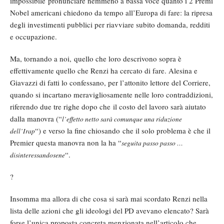
impossibile pronunciare nemmeno a bassa voce quanto i 2 Premi
Nobel americani chiedono da tempo all’Europa di fare: la ripresa
degli investimenti pubblici per riavviare subito domanda, redditi
e occupazione.
Ma, tornando a noi, quello che loro descrivono sopra è
effettivamente quello che Renzi ha cercato di fare. Alesina e
Giavazzi di fatti lo confessano, per l’attonito lettore del Corriere,
quando si incartano meravigliosamente nelle loro contraddizioni,
riferendo due tre righe dopo che il costo del lavoro sarà aiutato
dalla manovra (“
l’effetto netto sarà comunque una riduzione
“) e verso la fine chiosando che il solo problema è che il
dell’Irap
Premier questa manovra non la ha “
seguita passo passo …
“.
disinteressandosene
?
Insomma ma allora di che cosa si sarà mai scordato Renzi nella
lista delle azioni che gli ideologi del PD avevano elencato? Sarà
forse l’unica proposta concreta menzionata nell’articolo che