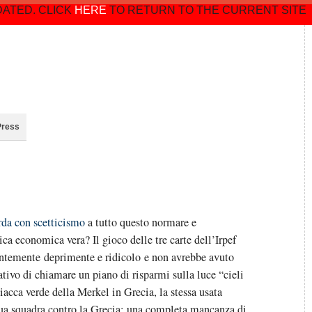
DATED. CLICK
HERE
TO RETURN TO THE CURRENT SITE
Press
rda con scetticismo
a tutto questo normare e
ica economica vera? Il gioco delle tre carte dell’Irpef
ntemente deprimente e ridicolo e non avrebbe avuto
tivo di chiamare un piano di risparmi sulla luce “cieli
giacca verde della Merkel in Grecia, la stessa usata
ua squadra contro la Grecia: una completa mancanza di