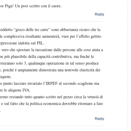
r Piga! Un post scritto con il cuore.
Reply
siddetto “gioco delle tre carte” sono abbastanza sicuro che la
le complessiva risultante aumenterà, vuoi per l’effetto gettito
epressione indotta sul PIL.
vero che spostare la tassazione dalle persone alle cose aiuta a
 più plausibile della capacità contributiva, ma finché le
esteranno solo 3, qualunque operazione in tal senso produce
e, poiché è ampiamente dimostrata una notevole elasticità dei
iquote.
o punto lasciare invariato l’IRPEF al secondo scaglione ma
re le aliquote IVA.
rmo restando tutto quanto scritto nel pezzo circa la vetustà di
e sul fatto che la politica economica dovrebbe ritornare a fare
.
Reply