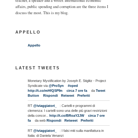
teacher, a speaker and a writer. International economic
affairs, public spending and corruption are the three items I
discuss the most. This is my blog.
APPELLO
Appello
LATEST TWEETS
Monetary Mystification by Joseph E. Stiglitz - Project
Syndicate via
@ProSyn
#oped
http://t.co/mHfQSP9n
circa 7 ore fa
da
Tweet
Button
Rispondi
Retweet
Preferiti
RT
@iviaggiatori_
: Cartelli e programmi di
clemenza: I cartelli sono una delle più gravi restrizioni
della concor...
http://t.co/BRoaY2JW
circa 7 ore
fa
da web
Rispondi
Retweet
Preferiti
RT
@iviaggiatori_
: I falsi miti sulla manifattura in
Italia: di Daniela Venanzi