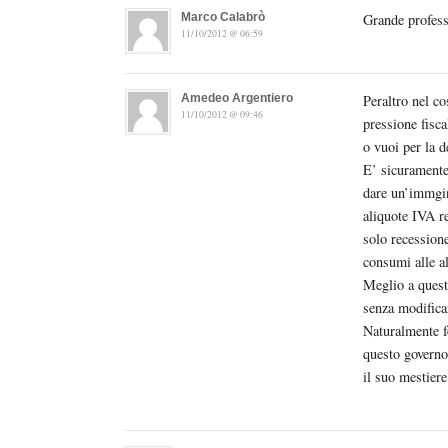
Marco Calabrò
Grande professo
11/10/2012 @ 06:59
Amedeo Argentiero
Peraltro nel co
11/10/2012 @ 09:46
pressione fisca
o vuoi per la d
E’ sicuramente 
dare un’immgine
aliquote IVA r
solo recession
consumi alle al
Meglio a quest
senza modifica
Naturalmente fe
questo governo 
il suo mestiere