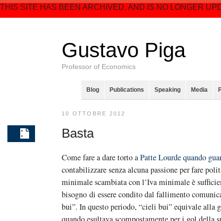
THIS SITE HAS BEEN ARCHIVED, AND IS NO LONGER UP
Gustavo Piga
Professor of Economics
Blog
Publications
Speaking
Media
10 OTTOBRE 2012
Basta
Come fare a dare torto a
Patte Lourde quando gua
contabilizzare senza alcuna passione per fare polit
minimale scambiata con l’Iva minimale è sufficie
bisogno di essere condito dal fallimento comunica
bui”. In questo periodo, “cieli bui” equivale alla 
quando esultava scompostamente per i gol della s