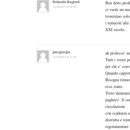
Rolando Bagnoli
Ben detto prof
11/10/2012 @ 09:46
ci vuole un nu
troveremo solo 
i tentacoli al
XXI secolo.
piergiorgio
ah professo’ n
11/10/2012 @ 11:50
Tutti i vostri 
per chi e’ conv
Quando capirete
Bisogna rimuove
esse siano.
Trovo demenzia
paghero’. Il c
circolazione
con scadenza a
distrutta e rei
regolamentare t