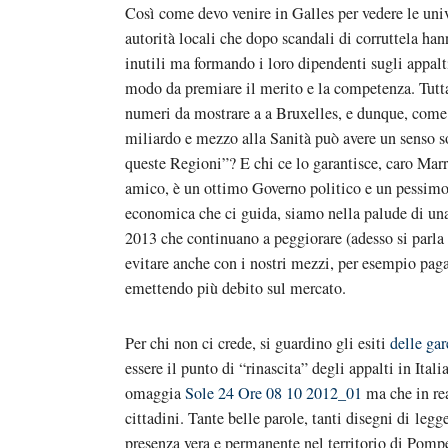
Così come devo venire in Galles per vedere le univ
autorità locali che dopo scandali di corruttela han
inutili ma formando i loro dipendenti sugli appalt
modo da premiare il merito e la competenza. Tutt
numeri da mostrare a a Bruxelles, e dunque, come 
miliardo e mezzo alla Sanità può avere un senso sol
queste Regioni”? E chi ce lo garantisce, caro Ma
amico, è un ottimo Governo politico e un pessimo
economica che ci guida, siamo nella palude di una 
2013 che continuano a peggiorare (adesso si parla
evitare anche con i nostri mezzi, per esempio paga
emettendo più debito sul mercato.
Per chi non ci crede, si guardino gli esiti
delle ga
essere il punto di “rinascita” degli appalti in Ital
omaggia
Sole 24 Ore 08 10 2012_01
ma che in rea
cittadini. Tante belle parole, tanti disegni di leg
presenza vera e permanente nel territorio di Pompe