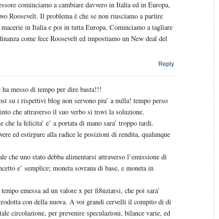
essore cominciamo a cambiare davvero in Italia ed in Europa,
ovo Roosevelt. Il problema è che se non riusciamo a partire
macerie in Italia e poi in tutta Europa. Cominciamo a tagliare
la finanza come fece Roosevelt ed impostiamo un New deal del
Reply
e ha messo di tempo per dire basta!!!
post su i rispettivi blog non servono piu’ a nulla! tempo perso
into che attraverso il suo verbo si trovi la soluzione.
 che la felicita’ e’ a portata di mano sara’ troppo tardi.
re ed estirpare alla radice le posizioni di rendita, qualunque
le che uno stato debba alimentarsi attraverso l’emissione di
oncetto e’ semplice; moneta sovrana di base, e moneta in
 tempo emessa ad un valore x per fi8nziarsi, che poi sara’
ntrodotta con della nuova. A voi grandi cervelli il compito di di
ale circolazione, per prevenire speculazioni, bilance varie, ed