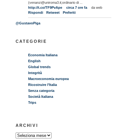
(venanzi@uniroma3.it;ordinario di ...
http://t.co/TF9PvApe
circa 7 ore fa
da web
Rispondi
Retweet
Preferiti
@GustavoPiga
CATEGORIE
Economia Italiana
English
Global trends
Integrità
Macroeconomia europea
Ricostruire l’Italia
Senza categoria
Società Italiana
Trips
ARCHIVI