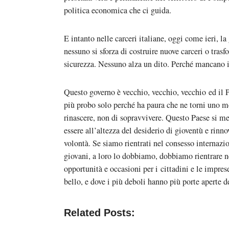
politica economica che ci guida.
E intanto nelle carceri italiane, oggi come ieri, l
nessuno si sforza di costruire nuove carceri o trasf
sicurezza. Nessuno alza un dito. Perché mancano i 
Questo governo è vecchio, vecchio, vecchio ed il 
più probo solo perché ha paura che ne torni uno 
rinascere, non di sopravvivere. Questo Paese si me
essere all’altezza del desiderio di gioventù e rin
volontà. Se siamo rientrati nel consesso internazion
giovani, a loro lo dobbiamo, dobbiamo rientrare ne
opportunità e occasioni per i cittadini e le impres
bello, e dove i più deboli hanno più porte aperte de
Related Posts: