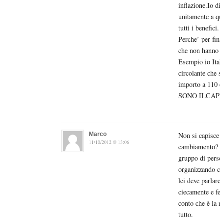
inflazione.Io d
unitamente a qu
tutti i benefici.
Perche’ per fi
che non hanno 
Esempio io Ita
circolante che
importo a 11
SONO ILCAP
Marco
Non si capisce 
11/10/2012 @ 13:06
cambiamento? N
gruppo di pers
organizzando co
lei deve parlar
ciecamente e fe
conto che è la 
tutto.