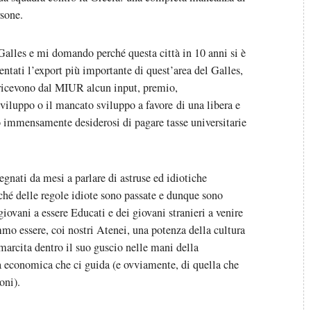
rsone.
 Galles e mi domando perché questa città in 10 anni si è
ventati l’export più importante di quest’area del Galles,
 ricevono dal MIUR alcun input, premio,
iluppo o il mancato sviluppo a favore di una libera e
o immensamente desiderosi di pagare tasse universitarie
egnati da mesi a parlare di astruse ed idiotiche
ché delle regole idiote sono passate e dunque sono
giovani a essere Educati e dei giovani stranieri a venire
mmo essere, coi nostri Atenei, una potenza della cultura
marcita dentro il suo guscio nelle mani della
a economica che ci guida (e ovviamente, di quella che
oni).