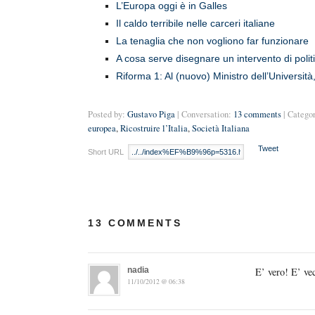
L’Europa oggi è in Galles
Il caldo terribile nelle carceri italiane
La tenaglia che non vogliono far funzionare
A cosa serve disegnare un intervento di polit
Riforma 1: Al (nuovo) Ministro dell’Università
Posted by:
Gustavo Piga
| Conversation:
13 comments
| Catego
europea
,
Ricostruire l’Italia
,
Società Italiana
Tweet
Short URL
13 COMMENTS
nadia
E’ vero! E’ vec
11/10/2012 @ 06:38