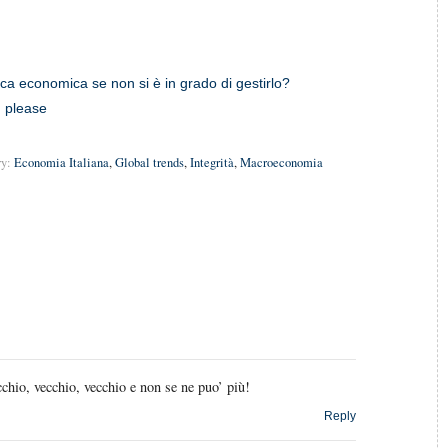
ica economica se non si è in grado di gestirlo?
, please
ry:
Economia Italiana
,
Global trends
,
Integrità
,
Macroeconomia
chio, vecchio, vecchio e non se ne puo’ più!
Reply