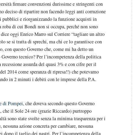
ersità firmare convenzioni durissime e stringenti con
no deciso di ripartire non facendo leggi anti corruzione
i pubblici e riorganizzando la funzione acquisti in
a roba di cui Bondi non si occupa, perché non sono
dice oggi Enrico Marro sul Corriere “tagliare un altro
o se si tratta di sprechi, ma chi ce lo garantisce con
rro, con questo Governo che, come mi ha detto un
 Governo tecnico? Per l’incompetenza della politica
recessione assurda del quasi 3% e con cifre per il
 del 2014 come speranza di ripresa!!) che potevamo
ndo in 2 minuti i debiti con le imprese della P.A.
re di Pompei
, che doveva secondo questo Governo
ia, che il Sole 24 ore (grazie Riccardo) purtroppo
ltà sono state svolte senza la minima trasparenza per i
ge, nessuna azione concreta per cambiare, nessuna
i dopo il taglio dei nastri. Per l’incompetenza della