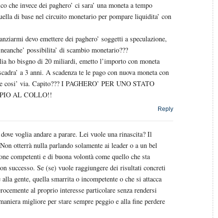
ico che invece dei paghero’ ci sara’ una moneta a tempo
ella di base nel circuito monetario per pompare liquidita’ con
nanziarmi devo emettere dei paghero’ soggetti a speculazione,
neanche’ possibilita’ di scambio monetario???
lia ho bisgno di 20 miliardi, emetto l’importo con moneta
 scadra’ a 3 anni. A scadenza te le pago con nuova moneta con
0 e cosi’ via. Capito??? I PAGHERO’ PER UNO STATO
PIO AL COLLO!!
Reply
dove voglia andare a parare. Lei vuole una rinascita? Il
on otterrà nulla parlando solamente ai leader o a un bel
one competenti e di buona volontà come quello che sta
n successo. Se (se) vuole raggiungere dei risultati concreti
e alla gente, quella smarrita o incompetente o che si attacca
rocemente al proprio interesse particolare senza rendersi
maniera migliore per stare sempre peggio e alla fine perdere