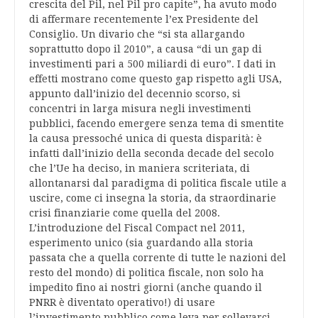
crescita del Pil, nel Pil pro capite”, ha avuto modo
di affermare recentemente l’ex Presidente del
Consiglio. Un divario che “si sta allargando
soprattutto dopo il 2010”, a causa “di un gap di
investimenti pari a 500 miliardi di euro”. I dati in
effetti mostrano come questo gap rispetto agli USA,
appunto dall’inizio del decennio scorso, si
concentri in larga misura negli investimenti
pubblici, facendo emergere senza tema di smentite
la causa pressoché unica di questa disparità: è
infatti dall’inizio della seconda decade del secolo
che l’Ue ha deciso, in maniera scriteriata, di
allontanarsi dal paradigma di politica fiscale utile a
uscire, come ci insegna la storia, da straordinarie
crisi finanziarie come quella del 2008.
L’introduzione del Fiscal Compact nel 2011,
esperimento unico (sia guardando alla storia
passata che a quella corrente di tutte le nazioni del
resto del mondo) di politica fiscale, non solo ha
impedito fino ai nostri giorni (anche quando il
PNRR è diventato operativo!) di usare
l’investimento pubblico come leva per sollevarci