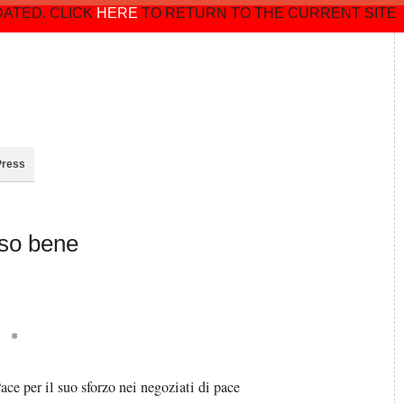
DATED. CLICK
HERE
TO RETURN TO THE CURRENT SITE
Press
eso bene
*
ce per il suo sforzo nei negoziati di pace