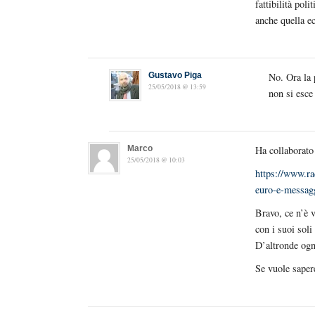
fattibilità pol
anche quella e
Gustavo Piga
No. Ora la p
25/05/2018 @ 13:59
non si esce 
Marco
Ha collaborato
25/05/2018 @ 10:03
https://www.ra
euro-e-messagg
Bravo, ce n’è 
con i suoi soli
D’altronde ogn
Se vuole saper