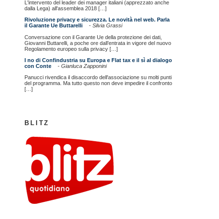
L'intervento del leader dei manager italiani (apprezzato anche
dalla Lega) all'assemblea 2018 […]
Rivoluzione privacy e sicurezza. Le novità nel web. Parla
il Garante Ue Buttarelli
-
Silvia Grassi
Conversazione con il Garante Ue della protezione dei dati,
Giovanni Buttarelli, a poche ore dall’entrata in vigore del nuovo
Regolamento europeo sulla privacy […]
I no di Confindustria su Europa e Flat tax e il sì al dialogo
con Conte
-
Gianluca Zapponini
Panucci rivendica il disaccordo dell'associazione su molti punti
del programma. Ma tutto questo non deve impedire il confronto
[…]
BLITZ