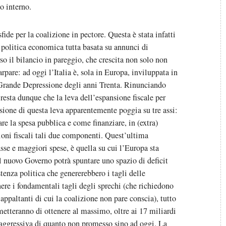
o interno.
ide per la coalizione in pectore. Questa è stata infatti
di politica economica tutta basata su annunci di
o il bilancio in pareggio, che crescita non solo non
rpare: ad oggi l’Italia è, sola in Europa, inviluppata in
a Grande Depressione degli anni Trenta. Rinunciando
resta dunque che la leva dell’espansione fiscale per
sione di questa leva apparentemente poggia su tre assi:
re la spesa pubblica e come finanziare, in (extra)
azioni fiscali tali due componenti. Quest’ultima
se e maggiori spese, è quella su cui l’Europa sta
il nuovo Governo potrà spuntare uno spazio di deficit
enza politica che genererebbero i tagli delle
nere i fondamentali tagli degli sprechi (che richiedono
 appaltanti di cui la coalizione non pare conscia), tutto
rmetteranno di ottenere al massimo, oltre ai 17 miliardi
o aggressiva di quanto non promesso sino ad oggi. La