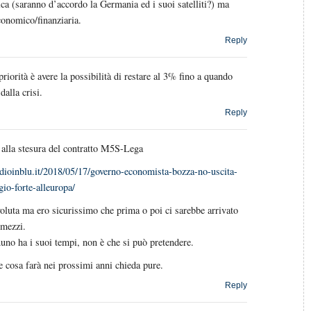
itica (saranno d’accordo la Germania ed i suoi satelliti?) ma
conomico/finanziaria.
Reply
riorità è avere la possibilità di restare al 3% fino a quando
dalla crisi.
Reply
 alla stesura del contratto M5S-Lega
dioinblu.it/2018/05/17/governo-economista-bozza-no-uscita-
io-forte-alleuropa/
voluta ma ero sicurissimo che prima o poi ci sarebbe arrivato
 mezzi.
uno ha i suoi tempi, non è che si può pretendere.
e cosa farà nei prossimi anni chieda pure.
Reply