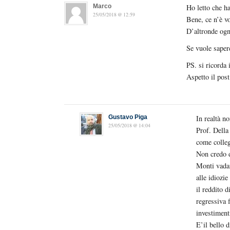
Marco
Ho letto che ha
25/05/2018 @ 12:59
Bene, ce n’è vo
D’altronde ogn
Se vuole sapere
PS. si ricorda
Aspetto il pos
Gustavo Piga
In realtà n
25/05/2018 @ 14:04
Prof. Della
come colleg
Non credo d
Monti vadan
alle idiozie
il reddito d
regressiva 
investiment
E’il bello d