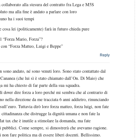
 collaborato alla stesura del contratto fra Lega e M5S
luto ma alla fine è andato a parlare con loro
uno ha i suoi tempi
 cosa lei (politicamente) farà in futuro chieda pure
 il “Forza Mario, Forza”?
t con “Forza Matteo, Luigi e Beppe”
Reply
on sono andato, né sono venuti loro. Sono stato contattato dal
 Cananea (che lui sì è stato chiamato dall’On. Di Maio) che
a mi ha chiesto di far parte della sua squadra.
i dover dire forza a loro perché mi sembra che al contrario di
o nella direzione da me tracciata 6 anni addietro, rinunciando
 sull’euro. Tuttavia dirò loro forza matteo, forza luigi, non fate
i cittadinanza che distrugge la dignità umana e non fate la
flat tax che è inutile a stimolare la domanda, ma fate
i pubblici. Come sempre, si dimostrerà che avevamo ragione.
i non fare politica ma di essere liberi docenti. Bellissimo.