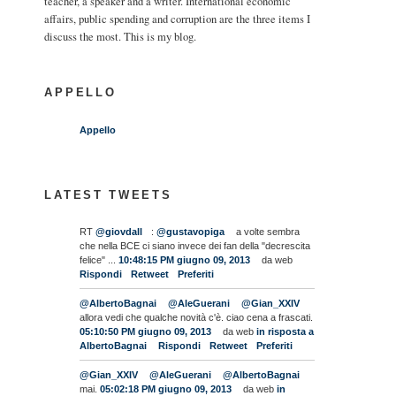
teacher, a speaker and a writer. International economic
affairs, public spending and corruption are the three items I
discuss the most. This is my blog.
APPELLO
Appello
LATEST TWEETS
RT
@giovdall
:
@gustavopiga
a volte sembra
che nella BCE ci siano invece dei fan della "decrescita
felice" ...
10:48:15 PM giugno 09, 2013
da web
Rispondi
Retweet
Preferiti
@AlbertoBagnai
@AleGuerani
@Gian_XXIV
allora vedi che qualche novità c'è. ciao cena a frascati.
05:10:50 PM giugno 09, 2013
da web
in risposta a
AlbertoBagnai
Rispondi
Retweet
Preferiti
@Gian_XXIV
@AleGuerani
@AlbertoBagnai
mai.
05:02:18 PM giugno 09, 2013
da web
in