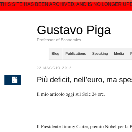
THIS SITE HAS BEEN ARCHIVED, AND IS NO LONGER UP
Gustavo Piga
Professor of Economics
Blog
Publications
Speaking
Media
22 MAGGIO 2018
Più deficit, nell’euro, ma sp
Il mio articolo oggi sul Sole 24 ore.
Il Presidente Jimmy Carter, premio Nobel per la Pa