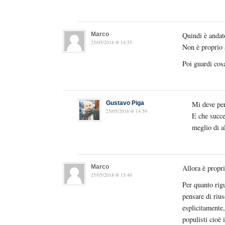
Marco
Quindi è andat
25/05/2018 @ 14:55
Non è proprio 
Poi guardi cos
Gustavo Piga
Mi deve per
25/05/2018 @ 14:59
E che succe
meglio di al
Marco
Allora è prop
25/05/2018 @ 15:40
Per quanto rig
pensare di rius
esplicitamente,
populisti cioè 