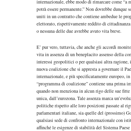
internazionale, ebbe modo di rimarcare come “a 
potrà essere permanente.” Non dovrebbe dunque so
uniti in un contratto che contiene ambedue le prop
elettorato, rispettivamente reddito di cittadinanza
o nessuna delle due avrebbe avuto vita breve.
E’ pur vero, tuttavia, che anche gli accordi monit
vita in assenza di un beneplacito assenso della c
interessi geopolitici o per qualsiasi altra ragione
nuova coalizione che si appresta a governare il Pa
internazionale, e più specificatamente europeo, in 
“programma di coalizione” contiene una prima imp
quando non menziona in alcun rigo delle sue fitte 
unica, dall’eurozona. Tale assenza marca un’evol
politiche rispetto alle loro posizioni passate al ri
parlamentari italiane, sia quelle del (prossimo) G
qualsiasi sede di confronto internazionale con isti
affinché le esigenze di stabilità del Sistema Paes