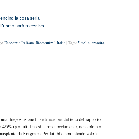
.
pending la cosa seria
dell’uomo sarà recessivo
ry:
Economia Italiana
,
Ricostruire l’Italia
| Tags:
5 stelle
,
crescita
,
le una rinegoziazione in sede europea del tetto del rapporto
un 4/5% (per tutti i paesi europei ovviamente, non solo per
 auspicato da Krugman? Per fattibile non intendo solo la