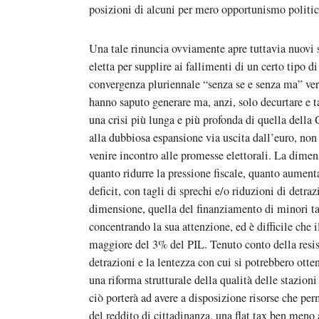
posizioni di alcuni per mero opportunismo politic
Una tale rinuncia ovviamente apre tuttavia nuovi sf
eletta per supplire ai fallimenti di un certo tipo 
convergenza pluriennale “senza se e senza ma” vers
hanno saputo generare ma, anzi, solo decurtare e ta
una crisi più lunga e più profonda di quella dell
alla dubbiosa espansione via uscita dall’euro, non 
venire incontro alle promesse elettorali. La dimen
quanto ridurre la pressione fiscale, quanto aumenta
deficit, con tagli di sprechi e/o riduzioni di detr
dimensione, quella del finanziamento di minori tas
concentrando la sua attenzione, ed è difficile che 
maggiore del 3% del PIL. Tenuto conto della resist
detrazioni e la lentezza con cui si potrebbero otte
una riforma strutturale della qualità delle stazioni
ciò porterà ad avere a disposizione risorse che pe
del reddito di cittadinanza, una flat tax ben men