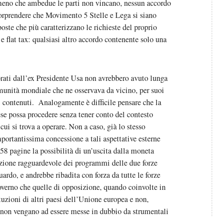
meno che ambedue le parti non vincano, nessun accordo
rprendere che Movimento 5 Stelle e Lega si siano
oste che più caratterizzano le richieste del proprio
 e flat tax: qualsiasi altro accordo contenente solo una
orati dall’ex Presidente Usa non avrebbero avuto lunga
omunità mondiale che ne osservava da vicino, per suoi
, i contenuti. Analogamente è difficile pensare che la
ese possa procedere senza tener conto del contesto
cui si trova a operare. Non a caso, già lo stesso
ortantissima concessione a tali aspettative esterne
58 pagine la possibilità di un’uscita dalla moneta
uzione ragguardevole dei programmi delle due forze
guardo, e andrebbe ribadita con forza da tutte le forze
overno che quelle di opposizione, quando coinvolte in
tuzioni di altri paesi dell’Unione europea e non,
e non vengano ad essere messe in dubbio da strumentali