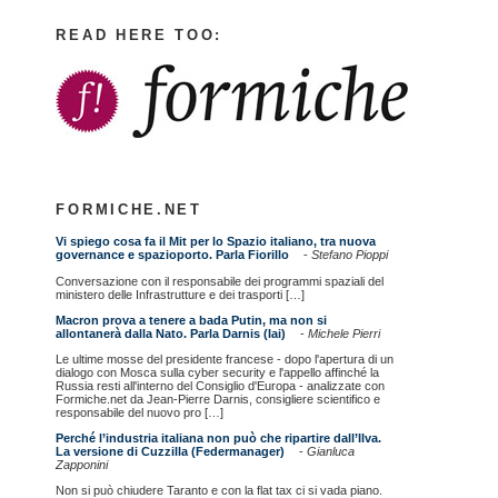
READ HERE TOO:
FORMICHE.NET
Vi spiego cosa fa il Mit per lo Spazio italiano, tra nuova
governance e spazioporto. Parla Fiorillo
-
Stefano Pioppi
Conversazione con il responsabile dei programmi spaziali del
ministero delle Infrastrutture e dei trasporti […]
Macron prova a tenere a bada Putin, ma non si
allontanerà dalla Nato. Parla Darnis (Iai)
-
Michele Pierri
Le ultime mosse del presidente francese - dopo l'apertura di un
dialogo con Mosca sulla cyber security e l'appello affinché la
Russia resti all'interno del Consiglio d'Europa - analizzate con
Formiche.net da Jean-Pierre Darnis, consigliere scientifico e
responsabile del nuovo pro […]
Perché l’industria italiana non può che ripartire dall’Ilva.
La versione di Cuzzilla (Federmanager)
-
Gianluca
Zapponini
​Non si può chiudere Taranto e con la flat tax ci si vada piano.