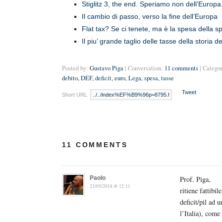
Stiglitz 3, the end. Speriamo non dell’Europa
Il cambio di passo, verso la fine dell’Europa
Flat tax? Se ci tenete, ma è la spesa della s
Il piu’ grande taglio delle tasse della storia 
Posted by:
Gustavo Piga
| Conversation:
11 comments
| Catego
debito
,
DEF
,
deficit
,
euro
,
Lega
,
spesa
,
tasse
Tweet
Short URL
11 COMMENTS
Paolo
Prof. Piga,
23/05/2018 @ 12:11
ritiene fattibi
deficit/pil ad 
l’Italia), come