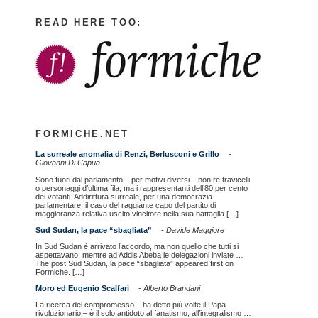
READ HERE TOO:
FORMICHE.NET
La surreale anomalia di Renzi, Berlusconi e Grillo
-
Giovanni Di Capua
Sono fuori dal parlamento – per motivi diversi – non re travicelli
o personaggi d’ultima fila, ma i rappresentanti dell’80 per cento
dei votanti. Addirittura surreale, per una democrazia
parlamentare, il caso del raggiante capo del partito di
maggioranza relativa uscito vincitore nella sua battaglia […]
Sud Sudan, la pace “sbagliata”
-
Davide Maggiore
In Sud Sudan è arrivato l’accordo, ma non quello che tutti si
aspettavano: mentre ad Addis Abeba le delegazioni inviate …
The post Sud Sudan, la pace “sbagliata” appeared first on
Formiche. […]
Moro ed Eugenio Scalfari
-
Alberto Brandani
La ricerca del compromesso – ha detto più volte il Papa
rivoluzionario – è il solo antidoto al fanatismo, all’integralismo …