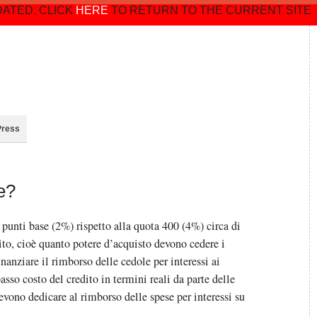
DATED. CLICK
HERE
TO RETURN TO THE CURRENT SITE
Press
e?
punti base (2%) rispetto alla quota 400 (4%) circa di
ito, cioè quanto potere d’acquisto devono cedere i
inanziare il rimborso delle cedole per interessi ai
sso costo del credito in termini reali da parte delle
evono dedicare al rimborso delle spese per interessi su