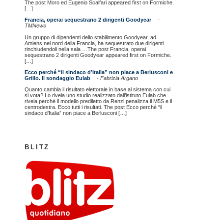
The post Moro ed Eugenio Scalfari appeared first on Formiche.
[…]
Francia, operai sequestrano 2 dirigenti Goodyear
-
TMNews
Un gruppo di dipendenti dello stabilimento Goodyear, ad
Amiens nel nord della Francia, ha sequestrato due dirigenti
rinchiudendoli nella sala …The post Francia, operai
sequestrano 2 dirigenti Goodyear appeared first on Formiche.
[…]
Ecco perché “il sindaco d’Italia” non piace a Berlusconi e
Grillo. Il sondaggio Eulab
-
Fabrizia Argano
Quanto cambia il risultato elettorale in base al sistema con cui
si vota? Lo rivela uno studio realizzato dall’istituto Eulab che
rivela perché il modello prediletto da Renzi penalizza il M5S e il
centrodestra. Ecco tutti i risultati. The post Ecco perché “il
sindaco d’Italia” non piace a Berlusconi […]
BLITZ