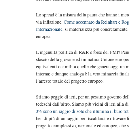
Lo spread è la misura della paura che hanno i merc
via inflazione.
Come accennato da Reinhart e Rogof
Internazionale
, si materializza più concretamente
europea.
L’ingenuità politica di R&R e forse del FMI? Pens
sfascio della giovane ed immatura Unione europea.
equivalenti o simili a quelle che genera oggi un m
interna; e dunque analoga è la vera minaccia final
l’arresto totale del progetto europeo.
Stiamo peggio di ieri, per un pessimo governo dell
tedeschi dall’altro. Siamo più vicini di ieri alla di
3% sono un raggio di sole che illumina il buio to
ben di più di un raggio per riscaldarci e ritrovare 
progetto complessivo, nazionale ed europeo, che so