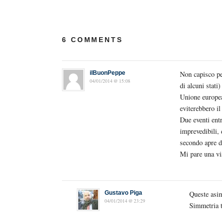
6 COMMENTS
ilBuonPeppe
Non capisco pe
04/01/2014 @ 15:08
di alcuni stati
Unione europea”
eviterebbero il
Due eventi entr
imprevedibili, 
secondo apre d
Mi pare una vi
Gustavo Piga
Queste asi
04/01/2014 @ 23:29
Simmetria t