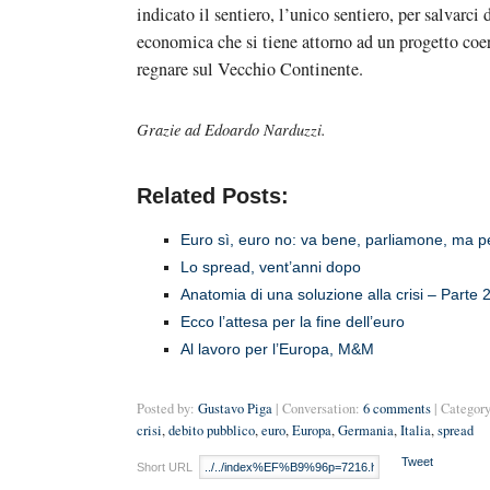
indicato il sentiero, l’unico sentiero, per salvarci
economica che si tiene attorno ad un progetto coere
regnare sul Vecchio Continente.
Grazie ad Edoardo Narduzzi.
Related Posts:
Euro sì, euro no: va bene, parliamone, ma per
Lo spread, vent’anni dopo
Anatomia di una soluzione alla crisi – Parte 
Ecco l’attesa per la fine dell’euro
Al lavoro per l’Europa, M&M
Posted by:
Gustavo Piga
| Conversation:
6 comments
| Category
crisi
,
debito pubblico
,
euro
,
Europa
,
Germania
,
Italia
,
spread
Tweet
Short URL