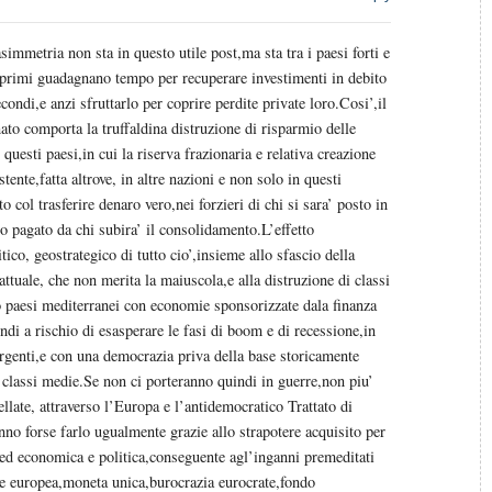
’asimmetria non sta in questo utile post,ma sta tra i paesi forti e
i primi guadagnano tempo per recuperare investimenti in debito
condi,e anzi sfruttarlo per coprire perdite private loro.Cosi’,il
to comporta la truffaldina distruzione di risparmio delle
 questi paesi,in cui la riserva frazionaria e relativa creazione
stente,fatta altrove, in altre nazioni e non solo in questi
to col trasferire denaro vero,nei forzieri di chi si sara’ posto in
o pagato da chi subira’ il consolidamento.L’effetto
ico, geostrategico di tutto cio’,insieme allo sfascio della
attuale, che non merita la maiuscola,e alla distruzione di classi
 paesi mediterranei con economie sponsorizzate dala finanza
ndi a rischio di esasperare le fasi di boom e di recessione,in
ergenti,e con una democrazia priva della base storicamente
e classi medie.Se non ci porteranno quindi in guerre,non piu’
ellate, attraverso l’Europa e l’antidemocratico Trattato di
no forse farlo ugualmente grazie allo strapotere acquisito per
 ed economica e politica,conseguente agl’inganni premeditati
e europea,moneta unica,burocrazia eurocrate,fondo