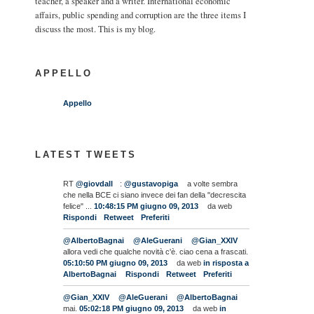
teacher, a speaker and a writer. International economic
affairs, public spending and corruption are the three items I
discuss the most. This is my blog.
APPELLO
Appello
LATEST TWEETS
RT
@giovdall
:
@gustavopiga
a volte sembra
che nella BCE ci siano invece dei fan della "decrescita
felice" ...
10:48:15 PM giugno 09, 2013
da web
Rispondi
Retweet
Preferiti
@AlbertoBagnai
@AleGuerani
@Gian_XXIV
allora vedi che qualche novità c'è. ciao cena a frascati.
05:10:50 PM giugno 09, 2013
da web
in risposta a
AlbertoBagnai
Rispondi
Retweet
Preferiti
@Gian_XXIV
@AleGuerani
@AlbertoBagnai
mai.
05:02:18 PM giugno 09, 2013
da web
in