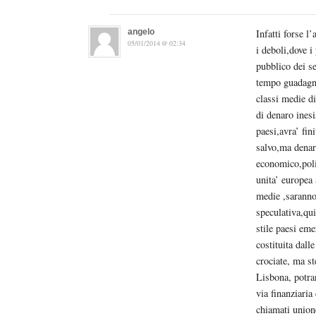
angelo
Infatti forse l
05/01/2014 @ 02:34
i deboli,dove 
pubblico dei se
tempo guadagna
classi medie di
di denaro inesi
paesi,avra’ fini
salvo,ma denar
economico,polit
unita’ europea 
medie ,saranno
speculativa,qui
stile paesi em
costituita dall
crociate, ma st
Lisbona, potran
via finanziaria
chiamati union