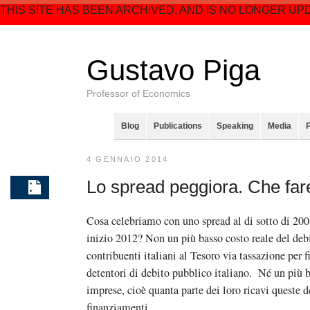
THIS SITE HAS BEEN ARCHIVED, AND IS NO LONGER UP
Gustavo Piga
Professor of Economics
Blog
Publications
Speaking
Media
4 GENNAIO 2014
Lo spread peggiora. Che far
Cosa celebriamo con uno spread al di sotto di 200 
inizio 2012? Non un più basso costo reale del deb
contribuenti italiani al Tesoro via tassazione per f
detentori di debito pubblico italiano. Né un più ba
imprese, cioè quanta parte dei loro ricavi queste d
finanziamenti.