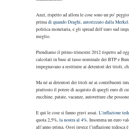
Anzi, rispetto ad allora le cose sono un po’ peggio
prima
di quando Draghi, autorizzato dalla Merkel
politica monetaria, e gli spread dell’euro sud impa
meglio.
Prendiamo il primo trimestre 2012 rispetto ad oggi
calcolati in base al tasso nominale dei BTP e Bund,
impegnavano a restituire ai detentori dei titoli, c
Ma né ai detentori dei titoli né ai contribuenti in
piuttosto il potere di acquisto di quegli euro di cu
zucchine, patate, vacanze, autovetture che possono
E qui le cose si fanno gravi assai.
L’inflazione ted
quota 2,5%,
la nostra al 4%
. Insomma un euro val
all’anno prima. Oggi invece l’inflazione tedesca è 