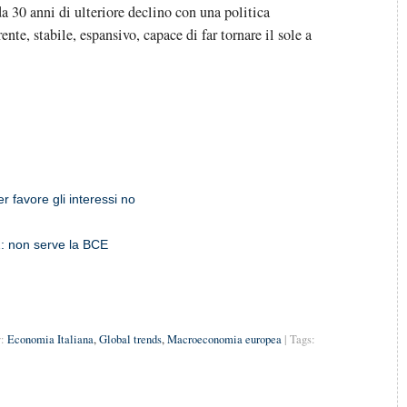
 da 30 anni di ulteriore declino con una politica
nte, stabile, espansivo, capace di far tornare il sole a
 favore gli interessi no
2: non serve la BCE
:
Economia Italiana
,
Global trends
,
Macroeconomia europea
| Tags: