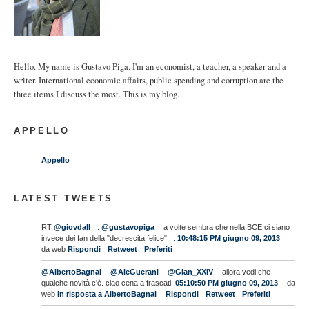
Hello. My name is Gustavo Piga. I'm an economist, a teacher, a speaker and a
writer. International economic affairs, public spending and corruption are the
three items I discuss the most. This is my blog.
APPELLO
Appello
LATEST TWEETS
RT
@giovdall
:
@gustavopiga
a volte sembra che nella BCE ci siano
invece dei fan della "decrescita felice" ...
10:48:15 PM giugno 09, 2013
da web
Rispondi
Retweet
Preferiti
@AlbertoBagnai
@AleGuerani
@Gian_XXIV
allora vedi che
qualche novità c'è. ciao cena a frascati.
05:10:50 PM giugno 09, 2013
da
web
in risposta a AlbertoBagnai
Rispondi
Retweet
Preferiti