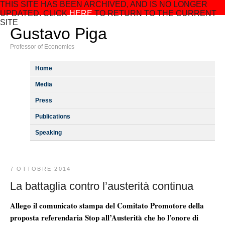
THIS SITE HAS BEEN ARCHIVED, AND IS NO LONGER
UPDATED. CLICK
HERE
TO RETURN TO THE CURRENT
SITE
Gustavo Piga
Professor of Economics
Home
Media
Press
Publications
Speaking
7 OTTOBRE 2014
La battaglia contro l’austerità continua
Allego il comunicato stampa del Comitato Promotore della
proposta referendaria Stop all’Austerità che ho l’onore di