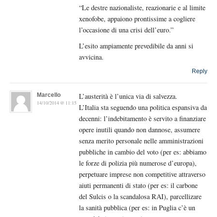
“Le destre nazionaliste, reazionarie e al limite
xenofobe, appaiono prontissime a cogliere
l’occasione di una crisi dell’euro.”
L’esito ampiamente prevedibile da anni si
avvicina.
Reply
Marcello
L’austerità è l’unica via di salvezza.
14/10/2014 @ 11:15
L’Italia sta seguendo una politica espansiva da
decenni: l’indebitamento è servito a finanziare
opere inutili quando non dannose, assumere
senza merito personale nelle amministrazioni
pubbliche in cambio del voto (per es: abbiamo
le forze di polizia più numerose d’europa),
perpetuare imprese non competitive attraverso
aiuti permanenti di stato (per es: il carbone
del Sulcis o la scandalosa RAI), parcellizare
la sanità pubblica (per es: in Puglia c’è un