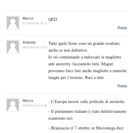
Marco
QED
07/10/2014 @ 20:26
Reply
Antonio
Tutte quele firme sono un grande risultato,
08/10/2014 @ 16:53
anche se non definitivo.
Io stò continuando a indossare la maglietta
anti austerity, facciamolo tutti. Magari
possiamo farci fare anche magliette a maniche
lunghe per l’inverno. Baci a tutti.
Reply
Marco
- L’Europa insiste sulle politiche di austerità.
09/10/2014 @ 10:26
- Il parlamento italiano è stato definitivamente
esautorato ieri.
- Brancaccio il 7 ottobre su Micromega dice: