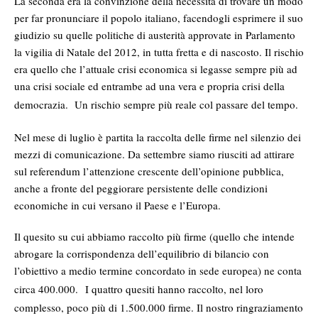
La seconda era la convinzione della necessità di trovare un modo
per far pronunciare il popolo italiano, facendogli esprimere il suo
giudizio su quelle politiche di austerità approvate in Parlamento
la vigilia di Natale del 2012, in tutta fretta e di nascosto. Il rischio
era quello che l’attuale crisi economica si legasse
sempre più ad
una crisi sociale ed entrambe ad una vera e propria crisi della
democrazia.
Un rischio sempre più reale col passare del tempo.
Nel mese di luglio è partita la raccolta delle firme nel silenzio dei
mezzi di comunicazione. Da settembre siamo riusciti ad attirare
sul referendum l’attenzione crescente dell’opinione pubblica,
anche a fronte del peggiorare persistente delle condizioni
economiche in cui versano il Paese e l’Europa.
Il quesito su cui abbiamo raccolto più firme (quello che intende
abrogare la corrispondenza dell’equilibrio di bilancio con
l’obiettivo a medio termine concordato in sede europea) ne conta
circa 400.000.
I quattro quesiti hanno raccolto, nel loro
complesso, poco più di 1.500.000 firme. Il nostro ringraziamento