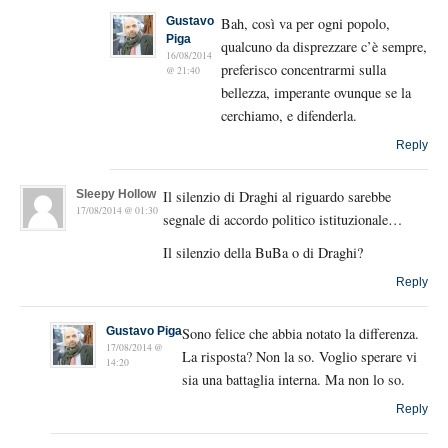
Gustavo
Bah, così va per ogni popolo,
Piga
qualcuno da disprezzare c’è sempre,
16/08/2014
preferisco concentrarmi sulla
@ 21:40
bellezza, imperante ovunque se la
cerchiamo, e difenderla.
Reply
Sleepy Hollow
Il silenzio di Draghi al riguardo sarebbe
17/08/2014 @ 01:30
segnale di accordo politico istituzionale…
Il silenzio della BuBa o di Draghi?
Reply
Gustavo Piga
Sono felice che abbia notato la differenza.
17/08/2014 @
La risposta? Non la so. Voglio sperare vi
14:20
sia una battaglia interna. Ma non lo so.
Reply