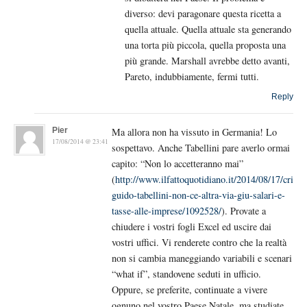
diverso: devi paragonare questa ricetta a
quella attuale. Quella attuale sta generando
una torta più piccola, quella proposta una
più grande. Marshall avrebbe detto avanti,
Pareto, indubbiamente, fermi tutti.
Reply
Pier
Ma allora non ha vissuto in Germania! Lo
17/08/2014 @ 23:41
sospettavo. Anche Tabellini pare averlo ormai
capito: “Non lo accetteranno mai”
(
http://www.ilfattoquotidiano.it/2014/08/17/crisi-
guido-tabellini-non-ce-altra-via-giu-salari-e-
tasse-alle-imprese/1092528/
). Provate a
chiudere i vostri fogli Excel ed uscire dai
vostri uffici. Vi renderete contro che la realtà
non si cambia maneggiando variabili e scenari
“what if”, standovene seduti in ufficio.
Oppure, se preferite, continuate a vivere
ognuno nel vostro Paese Natale, ma studiate