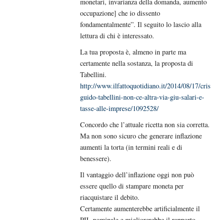
monetari, invarianza della domanda, aumento
occupazione] che io dissento
fondamentalmente”. Il seguito lo lascio alla
lettura di chi è interessato.
La tua proposta è, almeno in parte ma
certamente nella sostanza, la proposta di
Tabellini.
http://www.ilfattoquotidiano.it/2014/08/17/crisi-
guido-tabellini-non-ce-altra-via-giu-salari-e-
tasse-alle-imprese/1092528/
Concordo che l’attuale ricetta non sia corretta.
Ma non sono sicuro che generare inflazione
aumenti la torta (in termini reali e di
benessere).
Il vantaggio dell’inflazione oggi non può
essere quello di stampare moneta per
riacquistare il debito.
Certamente aumenterebbe artificialmente il
PIL nominale e migliorerebbe il rapporto