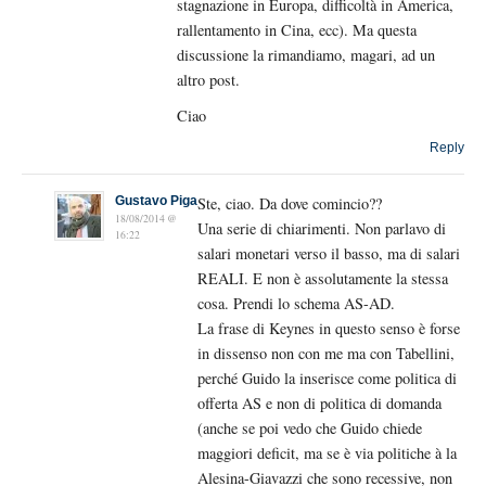
stagnazione in Europa, difficoltà in America,
rallentamento in Cina, ecc). Ma questa
discussione la rimandiamo, magari, ad un
altro post.
Ciao
Reply
Gustavo Piga
Ste, ciao. Da dove comincio??
18/08/2014 @
Una serie di chiarimenti. Non parlavo di
16:22
salari monetari verso il basso, ma di salari
REALI. E non è assolutamente la stessa
cosa. Prendi lo schema AS-AD.
La frase di Keynes in questo senso è forse
in dissenso non con me ma con Tabellini,
perché Guido la inserisce come politica di
offerta AS e non di politica di domanda
(anche se poi vedo che Guido chiede
maggiori deficit, ma se è via politiche à la
Alesina-Giavazzi che sono recessive, non