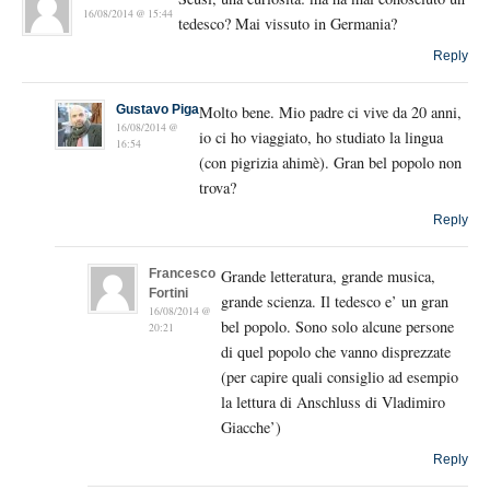
16/08/2014 @ 15:44
tedesco? Mai vissuto in Germania?
Reply
Gustavo Piga
Molto bene. Mio padre ci vive da 20 anni,
16/08/2014 @
io ci ho viaggiato, ho studiato la lingua
16:54
(con pigrizia ahimè). Gran bel popolo non
trova?
Reply
Francesco
Grande letteratura, grande musica,
Fortini
grande scienza. Il tedesco e’ un gran
16/08/2014 @
bel popolo. Sono solo alcune persone
20:21
di quel popolo che vanno disprezzate
(per capire quali consiglio ad esempio
la lettura di Anschluss di Vladimiro
Giacche’)
Reply