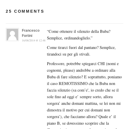
25 COMMENTS
Francesco
“Come ottenere il silenzio della Buba?
Fortini
Semplice, ordinandoglielo.”
16/08/2014 @ 12:48
Come tirarci fuori dal pantano? Semplice,
tirandoci su per gli stivali.
Professore, potrebbe spiegarci CHI (nomi e
cognomi, please) andrebbe a ordinare alla
Buba di fare silenzio? E soprattutto, poniamo
il caso REMOTISSIMO che la Buba non
faccia silenzio (sa com’e', io credo che se il
sole fino ad oggi e’ sempre sorto, allora
sorgera’ anche domani mattina, se lei non mi
dimostra il motivo per cui domani non
sorgera’), che facciamo allora? Quale e’ il
piano B, se dovessimo scoprire che la