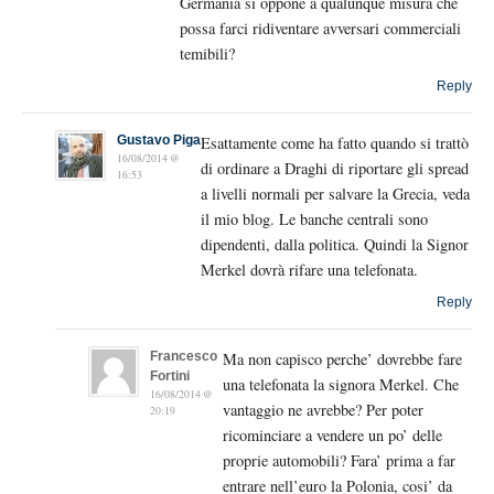
Germania si oppone a qualunque misura che
possa farci ridiventare avversari commerciali
temibili?
Reply
Gustavo Piga
Esattamente come ha fatto quando si trattò
16/08/2014 @
di ordinare a Draghi di riportare gli spread
16:53
a livelli normali per salvare la Grecia, veda
il mio blog. Le banche centrali sono
dipendenti, dalla politica. Quindi la Signor
Merkel dovrà rifare una telefonata.
Reply
Francesco
Ma non capisco perche’ dovrebbe fare
Fortini
una telefonata la signora Merkel. Che
16/08/2014 @
vantaggio ne avrebbe? Per poter
20:19
ricominciare a vendere un po’ delle
proprie automobili? Fara’ prima a far
entrare nell’euro la Polonia, cosi’ da