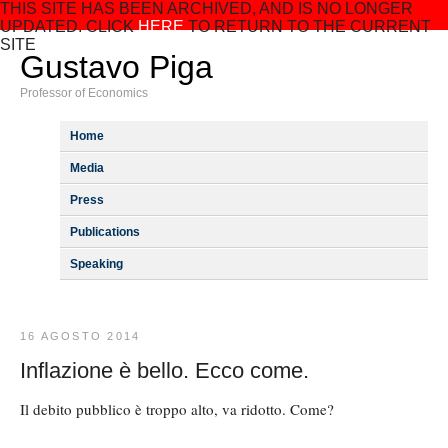
THIS SITE HAS BEEN ARCHIVED, AND IS NO LONGER
UPDATED. CLICK
HERE
TO RETURN TO THE CURRENT
SITE
Gustavo Piga
Professor of Economics
Home
Media
Press
Publications
Speaking
16 AGOSTO 2014
Inflazione è bello. Ecco come.
Il debito pubblico è troppo alto, va ridotto. Come?