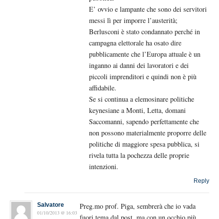
E’ ovvio e lampante che sono dei servitori
messi lì per imporre l’austerità;
Berlusconi è stato condannato perché in
campagna elettorale ha osato dire
pubblicamente che l’Europa attuale è un
inganno ai danni dei lavoratori e dei
piccoli imprenditori e quindi non è più
affidabile.
Se si continua a elemosinare politiche
keynesiane a Monti, Letta, domani
Saccomanni, sapendo perfettamente che
non possono materialmente proporre delle
politiche di maggiore spesa pubblica, si
rivela tutta la pochezza delle proprie
intenzioni.
Reply
Salvatore
Preg.mo prof. Piga, sembrerà che io vada
01/10/2013 @ 16:03
fuori tema dal post, ma con un occhio più