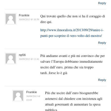
Reply
Frankie
Qui trovate quello che non si ha il coraggio di
30/09/2013 @ 10:59
dire qui.
http://www.ilmoralista.it/2013/09/29/unire-i-
punti-per-scoprire-il-vero-volto-del-mostro/
Reply
np56
Più andiamo avanti e più mi convinco che per
30/09/2013 @ 11:41
salvare l’Europa dobbiamo immediatamente
uscire dall’euro, prima che sia troppo
tardi..forse lo è già
Reply
Frankie
Più che uscire dall’euro bisognerebbe
30/09/2013 @
astenersi dal chiedere con insistenza agli
22:05
attuali governanti di aumentare la spesa
pubblica.