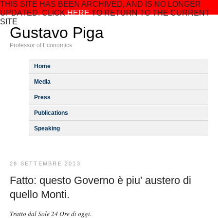
THIS SITE HAS BEEN ARCHIVED, AND IS NO LONGER
UPDATED. CLICK
HERE
TO RETURN TO THE CURRENT
SITE
Gustavo Piga
Professor of Economics
Home
Media
Press
Publications
Speaking
28 SETTEMBRE 2013
Fatto: questo Governo è piu’ austero di
quello Monti.
Tratto dal Sole 24 Ore di oggi.