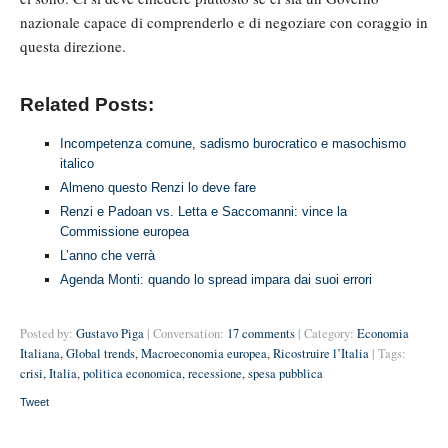
nazionale capace di comprenderlo e di negoziare con coraggio in
questa direzione.
Related Posts:
Incompetenza comune, sadismo burocratico e masochismo
italico
Almeno questo Renzi lo deve fare
Renzi e Padoan vs. Letta e Saccomanni: vince la
Commissione europea
L’anno che verrà
Agenda Monti: quando lo spread impara dai suoi errori
Posted by:
Gustavo Piga
| Conversation:
17 comments
| Category:
Economia
Italiana
,
Global trends
,
Macroeconomia europea
,
Ricostruire l’Italia
| Tags:
crisi
,
Italia
,
politica economica
,
recessione
,
spesa pubblica
Tweet