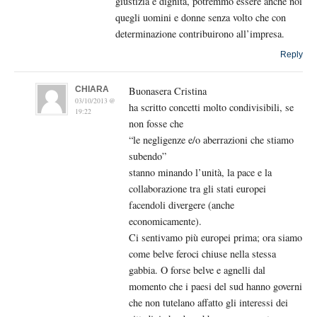
giustizia e dignità, potremmo essere anche noi
quegli uomini e donne senza volto che con
determinazione contribuirono all’impresa.
Reply
CHIARA
Buonasera Cristina
03/10/2013 @
ha scritto concetti molto condivisibili, se
19:22
non fosse che
“le negligenze e/o aberrazioni che stiamo
subendo”
stanno minando l’unità, la pace e la
collaborazione tra gli stati europei
facendoli divergere (anche
economicamente).
Ci sentivamo più europei prima; ora siamo
come belve feroci chiuse nella stessa
gabbia. O forse belve e agnelli dal
momento che i paesi del sud hanno governi
che non tutelano affatto gli interessi dei