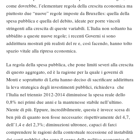
come dovrebbe, l’elementare regola della crescita economica ma
piuttosto due “nuove” regole imposte da Bruxelles: quella della
spesa pubblica e quella del debito, ideate per porre vincoli
stringenti alla crescita di queste variabili. L’Italia non soltanto ha
ubbidito a queste nuove regole; i recenti Governi si sono
addirittura mostrati più realisti del re e, così facendo, hanno tolto
spazio vitale alla ripresa economica.
La regola della spesa pubblica, che pone limiti severi alla crescita
di questo aggregato, ed è la ragione per la quale i governi di
Monti e soprattutto di Letta hanno deciso di sacrificare addirittura
la leva strategica degli investimenti pubblici, richiedeva che
l’Italia nel triennio 2012-2014 diminuisse la spesa reale dello
0,8% nei primi due anni e la mantenesse stabile nell’ultimo.
Niente di più. Eppure, incredibilmente, questa è invece scesa di
ben più di quanto non fosse necessario: rispettivamente del 4,7,
dell’1,4 e del 2,3%; diminuzioni ultronee, capaci di farci
comprendere le ragioni della contestuale recessione ed instabilità
dei conti pubblici che sono il segno della politica economica di