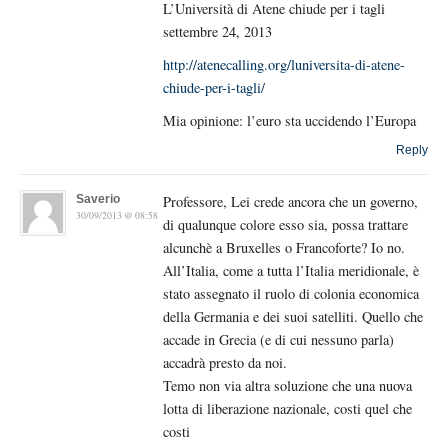
L’Università di Atene chiude per i tagli
settembre 24, 2013
http://atenecalling.org/luniversita-di-atene-
chiude-per-i-tagli/
Mia opinione: l’euro sta uccidendo l’Europa
Reply
Saverio
Professore, Lei crede ancora che un governo,
30/09/2013 @ 08:58
di qualunque colore esso sia, possa trattare
alcunchè a Bruxelles o Francoforte? Io no.
All’Italia, come a tutta l’Italia meridionale, è
stato assegnato il ruolo di colonia economica
della Germania e dei suoi satelliti. Quello che
accade in Grecia (e di cui nessuno parla)
accadrà presto da noi.
Temo non via altra soluzione che una nuova
lotta di liberazione nazionale, costi quel che
costi