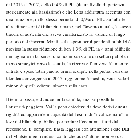
dal 2013 al 2017, dello 0,4% di PIL (da un livello di partenza
storicamente già bassissimo) e che Letta addirittura accentua con
una riduzione, nello stesso periodo, di 0,9% di PIL. Su tutte le
altre dimensioni di bilancio rimane, nel Governo attuale, la stessa
traccia di austerità che aveva caratterizzato la visione di lungo
periodo del Governo Monti: sulla spesa per dipendenti pubblici è
prevista la stessa riduzione di ben 1,3% di PIL in 4 anni (difficile
immaginare in tal senso una ricomposizione dai settori pubblici
meno strategici verso la scuola, la ricerca e l’università), mentre
entrate e spese totali paiono ormai scolpite nella pietra, con una
identica convergenza al 2017, oggi come 6 mesi fa, verso valori
minori di quelli odierni, almeno sulla carta.
Il tempo passa, e dunque nulla cambia, anzi se possibile
l’austerità peggiora. Val la pena chiedersi da dove derivi questa
rigidità ed apparente incapacità del Tesoro di “rivoluzionare” le
leve del bilancio pubblico per portare l’economia fuori dalla
recessione. E’ semplice. Basta leggersi con attenzione i due DEF
del Ministero per rendersi conto che quest’ultimo non segue,