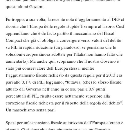
questi ultimi Governi.
Purtroppo, a sua volta, la recente nota d’aggiornamento al DEF ci
ricorda che l’Europa delle regole stupide è sempre al lavoro. Così
apprendiamo che è de facto partito il meccanismo del Fiscal
Compact che già ci obbliga a convergere verso valori del debito
su PIL in rapida riduzione (un paradosso, se pensiamo che le
soluzioni europee sinora adottate per l’Italia non hanno fatto che
aumentarlo). Ma anche qui, scopriamo che il nostro Governo è
stato più conservatore dell’Europa stessa: mentre
l’aggiustamento fiscale richiesto da questa regola per il 2013 era
pari allo 0,1% di PIL, leggiamo, “tuttavia, (che) lo sforzo fiscale
attuato dal Governo nell’anno in corso, pari a 0.9 punti
percentuali di PIL, risulta essere nettamente superiore alla
correzione fiscale richiesta per il rispetto della regola del debito”.
Un masochismo senza pari.
Spazi per un’espansione fiscale autorizzata dall’Europa c’erano e
ci sono. Ci si deve chiedere piuttosto se ci sia un Governo