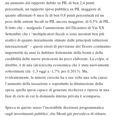
un aumento del rapporto debito su PIL di ben 2,4 punti
percentuali, un rapporto spesa pubblica su PIL maggiore di
quanto affermato 6 mesi fa di ben 0,8 punti percentuali ed un
peso delle entrate fiscali su PIL ancora maggiore, di 0,5% di PIL.
Il fatto che – malgrado l’ammissione del Dicastero di Via XX
Settembre che i “moltiplicatori fiscali si sono mostrati ben più
reattivi di quanto inizialmente stimato dalle principali istituzioni
internazionali” – questi errori di previsione del Tesoro continuino
imperterriti da anni fa dubitare fortemente della bontà e della
credibilità delle nuove proiezioni da poco elaborate. La colpa, si
direbbe, è di una (de)crescita economica che è stata nuovamente
sottostimata (da -1,3 oggi a -1,7% per il 2013). Ma,
evidentemente, la minore crescita ha a sua volta una sola causa:
l’aumento della tassazione e soprattutto la diminuzione della
spesa, quella spesa capace di generare ricchezza e ripresa in una
fase di ciclo in cui la domanda interna privata è scomparsa.
Spicca in questo senso l’incredibile decisione programmatica
sugli investimenti pubblici, che Monti già prevedeva di ridurre,