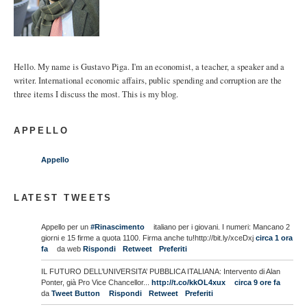
Hello. My name is Gustavo Piga. I'm an economist, a teacher, a speaker and a
writer. International economic affairs, public spending and corruption are the
three items I discuss the most. This is my blog.
APPELLO
Appello
LATEST TWEETS
Appello per un
#Rinascimento
italiano per i giovani. I numeri: Mancano 2
giorni e 15 firme a quota 1100. Firma anche tu!http://bit.ly/xceDxj
circa 1 ora
fa
da web
Rispondi
Retweet
Preferiti
IL FUTURO DELL’UNIVERSITA’ PUBBLICA ITALIANA: Intervento di Alan
Ponter, già Pro Vice Chancellor...
http://t.co/kkOL4xux
circa 9 ore fa
da
Tweet Button
Rispondi
Retweet
Preferiti