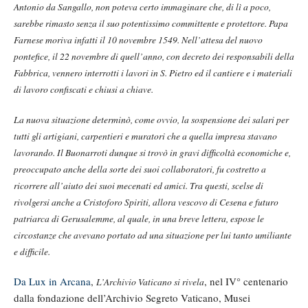
Antonio da Sangallo, non poteva certo immaginare che, di lì a poco,
sarebbe rimasto senza il suo potentissimo committente e protettore. Papa
Farnese moriva infatti il 10 novembre 1549. Nell’attesa del nuovo
pontefice, il 22 novembre di quell’anno, con decreto dei responsabili della
Fabbrica, vennero interrotti i lavori in S. Pietro ed il cantiere e i materiali
di lavoro confiscati e chiusi a chiave.
La nuova situazione determinò, come ovvio, la sospensione dei salari per
tutti gli artigiani, carpentieri e muratori che a quella impresa stavano
lavorando. Il Buonarroti dunque si trovò in gravi difficoltà economiche e,
preoccupato anche della sorte dei suoi collaboratori, fu costretto a
ricorrere all’aiuto dei suoi mecenati ed amici. Tra questi, scelse di
rivolgersi anche a Cristoforo Spiriti, allora vescovo di Cesena e futuro
patriarca di Gerusalemme, al quale, in una breve lettera, espose le
circostanze che avevano portato ad una situazione per lui tanto umiliante
e difficile.
Da Lux in Arcana
,
, nel IV° centenario
L’Archivio Vaticano si rivela
dalla fondazione dell’Archivio Segreto Vaticano, Musei