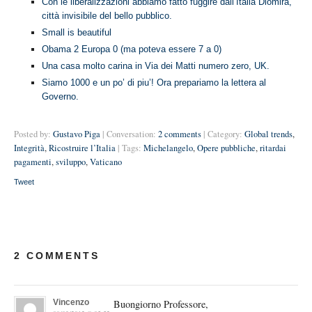
Con le liberalizzazioni abbiamo fatto fuggire dall’Italia Diomira,
città invisibile del bello pubblico.
Small is beautiful
Obama 2 Europa 0 (ma poteva essere 7 a 0)
Una casa molto carina in Via dei Matti numero zero, UK.
Siamo 1000 e un po’ di piu’! Ora prepariamo la lettera al
Governo.
Posted by:
Gustavo Piga
| Conversation:
2 comments
| Category:
Global trends
,
Integrità
,
Ricostruire l’Italia
| Tags:
Michelangelo
,
Opere pubbliche
,
ritardai
pagamenti
,
sviluppo
,
Vaticano
Tweet
2 COMMENTS
Vincenzo
Buongiorno Professore,