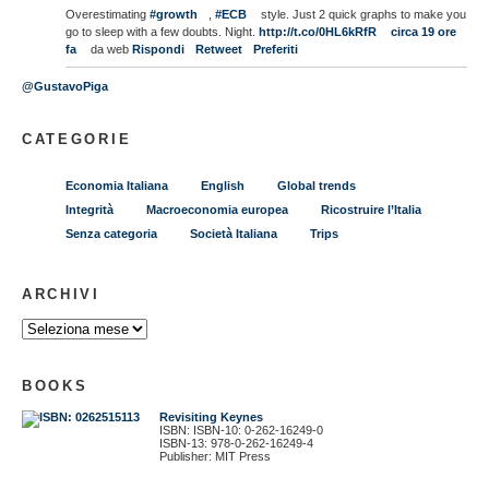
Overestimating
#growth
,
#ECB
style. Just 2 quick graphs to make you
go to sleep with a few doubts. Night.
http://t.co/0HL6kRfR
circa 19 ore
fa
da web
Rispondi
Retweet
Preferiti
@GustavoPiga
CATEGORIE
Economia Italiana
English
Global trends
Integrità
Macroeconomia europea
Ricostruire l’Italia
Senza categoria
Società Italiana
Trips
ARCHIVI
BOOKS
Revisiting Keynes
ISBN: ISBN-10: 0-262-16249-0
ISBN-13: 978-0-262-16249-4
Publisher: MIT Press