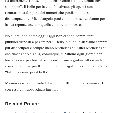
La differenza? 1 mese dopo, eletto Giulio III “la vicenda trovò
soluzione”. Il bello per la città fu salvato, gli operai non
rientrarono a far parte dei numeri che gonfiano il tasso di
disoccupazione, Michelangelo poté continuare senza danno per
la sua reputazione con quella ed altre commesse.
No allora, non come oggi. Oggi non ci sono committenti
pubblici disposti a pagare per il Bello, e dunque abbiamo sempre
più disoccupati e sempre meno Michelangeli. Quei Michelangeli
che rimangono a galla, comunque, si battono ogni giorno per i
loro operai e per loro stessi e continuano a gridare allo scandalo,
con voci sempre più flebili. Gridano “pagateci per il bello fatto” e
“fateci lavorare per il bello”.
Ma non ci sono né Paolo III né Giulio III. E il bello svanisce. E
con esso un nuovo Rinascimento.
Related Posts: