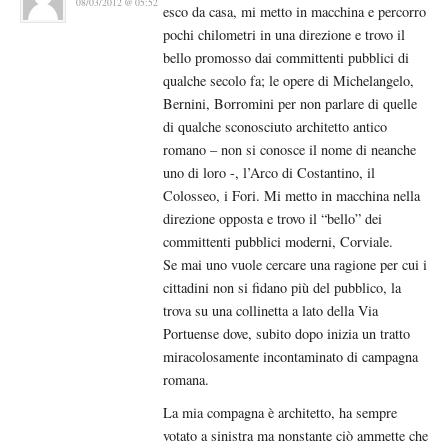
08/03/2012 @ 05:52
esco da casa, mi metto in macchina e percorro
pochi chilometri in una direzione e trovo il
bello promosso dai committenti pubblici di
qualche secolo fa; le opere di Michelangelo,
Bernini, Borromini per non parlare di quelle
di qualche sconosciuto architetto antico
romano – non si conosce il nome di neanche
uno di loro -, l’Arco di Costantino, il
Colosseo, i Fori. Mi metto in macchina nella
direzione opposta e trovo il “bello” dei
committenti pubblici moderni, Corviale.
Se mai uno vuole cercare una ragione per cui i
cittadini non si fidano più del pubblico, la
trova su una collinetta a lato della Via
Portuense dove, subito dopo inizia un tratto
miracolosamente incontaminato di campagna
romana.
La mia compagna è architetto, ha sempre
votato a sinistra ma nonstante ciò ammette che