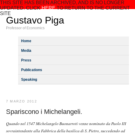
THIS SITE HAS BEEN ARCHIVED, AND IS NO LONGER
UPDATED. CLICK
HERE
TO RETURN TO THE CURRENT
SITE
Gustavo Piga
Professor of Economics
Home
Media
Press
Publications
Speaking
7 MARZO 2012
Spariscono i Michelangeli.
Quando nel 1547 Michelangelo Buonarroti venne nominato da Paolo III
sovraintendente alla Fabbrica della basilica di S. Pietro, succedendo ad