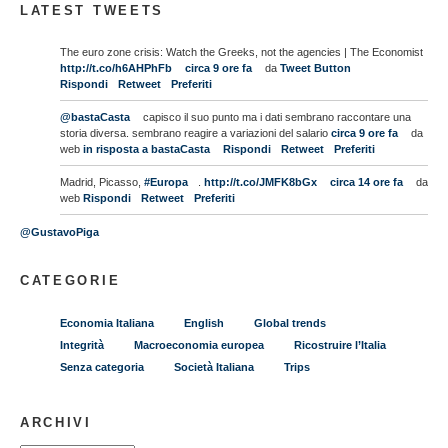
LATEST TWEETS
The euro zone crisis: Watch the Greeks, not the agencies | The Economist
http://t.co/h6AHPhFb
circa 9 ore fa
da
Tweet Button
Rispondi
Retweet
Preferiti
@bastaCasta
capisco il suo punto ma i dati sembrano raccontare una
storia diversa. sembrano reagire a variazioni del salario
circa 9 ore fa
da
web
in risposta a bastaCasta
Rispondi
Retweet
Preferiti
Madrid, Picasso,
#Europa
.
http://t.co/JMFK8bGx
circa 14 ore fa
da
web
Rispondi
Retweet
Preferiti
@GustavoPiga
CATEGORIE
Economia Italiana
English
Global trends
Integrità
Macroeconomia europea
Ricostruire l’Italia
Senza categoria
Società Italiana
Trips
ARCHIVI