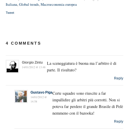
Italiana
,
Global trends
,
Macroeconomia europea
Tweet
4 COMMENTS
Giorgio Zintu
La sceneggiatura è buona ma l’arbitro è di
14/01/2012 @ 13:48
parte. Il risultato?
Reply
Gustavo Piga
Certe squadre sono riuscite a far
14/01/2012 @
impallidire gli arbitri più corrotti. Non si
14:58
poteva far perdere il grande Brasile di Pelè
nemmeno con il bazooka!
Reply