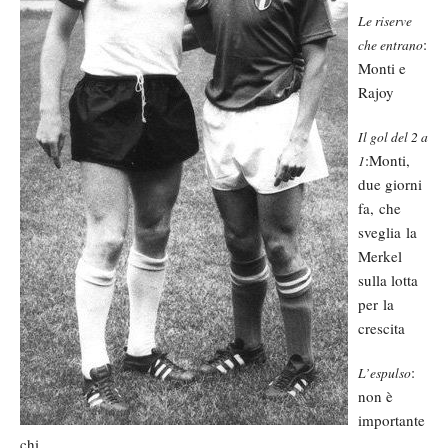
Le riserve
:
che entrano
Monti e
Rajoy
Il gol del 2 a
:Monti,
1
due giorni
fa, che
sveglia la
Merkel
sulla lotta
per la
crescita
:
L’espulso
non è
importante
chi