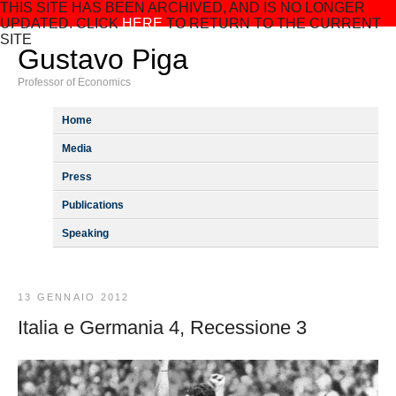
THIS SITE HAS BEEN ARCHIVED, AND IS NO LONGER
UPDATED. CLICK
HERE
TO RETURN TO THE CURRENT
SITE
Gustavo Piga
Professor of Economics
Home
Media
Press
Publications
Speaking
13 GENNAIO 2012
Italia e Germania 4, Recessione 3