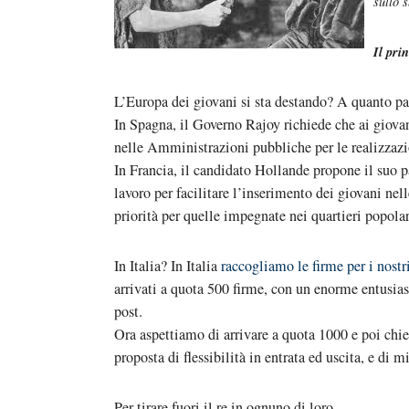
sullo 
Il pri
L’Europa dei giovani si sta destando? A quanto par
In Spagna, il Governo Rajoy richiede che ai giovan
nelle Amministrazioni pubbliche per le realizzazion
In Francia, il candidato Hollande propone il suo 
lavoro per facilitare l’inserimento dei giovani nel
priorità per quelle impegnate nei quartieri popolar
In Italia? In Italia
raccogliamo le firme per i nostr
arrivati a quota 500 firme, con un enorme entusia
post.
Ora aspettiamo di arrivare a quota 1000 e poi chie
proposta di flessibilità in entrata ed uscita, e di m
Per tirare fuori il re in ognuno di loro.