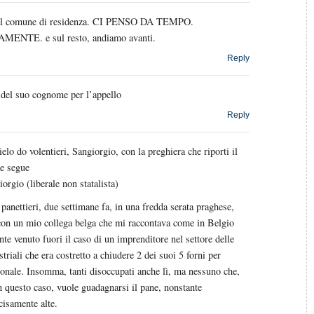
al comune di residenza. CI PENSO DA TEMPO.
ENTE. e sul resto, andiamo avanti.
Reply
del suo cognome per l’appello
Reply
elo do volentieri, Sangiorgio, con la preghiera che riporti il
e segue
rgio (liberale non statalista)
panettieri, due settimane fa, in una fredda serata praghese,
con un mio collega belga che mi raccontava come in Belgio
te venuto fuori il caso di un imprenditore nel settore delle
striali che era costretto a chiudere 2 dei suoi 5 forni per
sonale. Insomma, tanti disoccupati anche lì, ma nessuno che,
n questo caso, vuole guadagnarsi il pane, nonstante
cisamente alte.