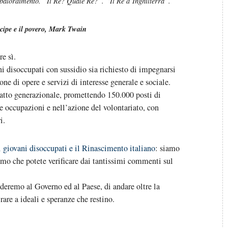
sbalordimento. “Il Re? Quale Re?”. “Il Re d’Inghilterra”.
ncipe e il povero, Mark Twain
e sì.
i disoccupati con sussidio sia richiesto di impegnarsi
e di opere e servizi di interesse generale e sociale.
patto generazionale, promettendo 150.000 posti di
le occupazioni e nell’azione del volontariato, con
i.
i giovani disoccupati e il Rinascimento italiano
: siamo
smo che potete verificare dai tantissimi commenti sul
deremo al Governo ed al Paese, di andare oltre la
irare a ideali e speranze che restino.