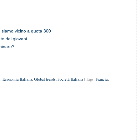
i siamo vicino a quota 300
o dai giovani.
minare?
:
Economia Italiana
,
Global trends
,
Società Italiana
| Tags:
Francia
,