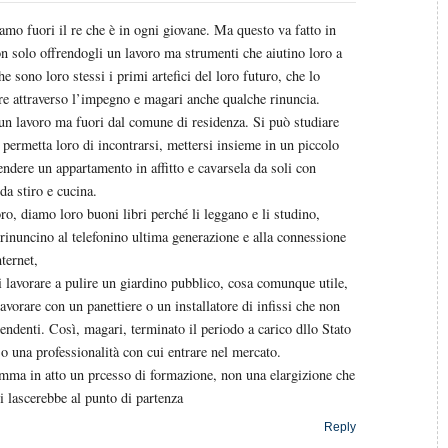
iamo fuori il re che è in ogni giovane. Ma questo va fatto in
non solo offrendogli un lavoro ma strumenti che aiutino loro a
 sono loro stessi i primi artefici del loro futuro, che lo
re attraverso l’impegno e magari anche qualche rinuncia.
un lavoro ma fuori dal comune di residenza. Si può studiare
permetta loro di incontrarsi, mettersi insieme in un piccolo
ndere un appartamento in affitto e cavarsela da soli con
 da stiro e cucina.
ro, diamo loro buoni libri perché li leggano e li studino,
rinuncino al telefonino ultima generazione e alla connessione
ternet,
i lavorare a pulire un giardino pubblico, cosa comunque utile,
vorare con un panettiere o un installatore di infissi che non
endenti. Così, magari, terminato il periodo a carico dllo Stato
o una professionalità con cui entrare nel mercato.
ma in atto un prcesso di formazione, non una elargizione che
i lascerebbe al punto di partenza
Reply