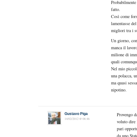
Probabilmente 
fatto.
Così come fors
lamentasse del 
migliori tra i 
Un giorno, com
manca il lavoro
milione di immi
quali comunque
Nel mio piccolo
una polacca, un
ma quasi sessa
nipotino.
Gustavo Piga
Provengo da
14/02/2012 @ 08:46
voluto dire
pari opport
da uno Stat