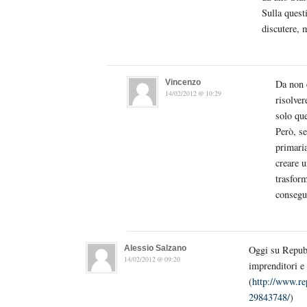
Sulla quest
discutere, 
Vincenzo
Da non 
14/02/2012 @ 10:29
risolver
solo que
Però, se
primaria
creare u
trasform
consegu
Alessio Salzano
Oggi su Repubbl
14/02/2012 @ 09:20
imprenditori e 
(
http://www.rep
29843748/
)