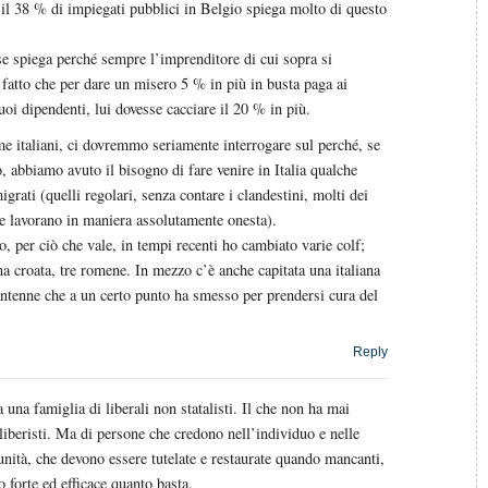
il 38 % di impiegati pubblici in Belgio spiega molto di questo
e spiega perché sempre l’imprenditore di cui sopra si
fatto che per dare un misero 5 % in più in busta paga ai
suoi dipendenti, lui dovesse cacciare il 20 % in più.
e italiani, ci dovremmo seriamente interrogare sul perché, se
, abbiamo avuto il bisogno di fare venire in Italia qualche
grati (quelli regolari, senza contare i clandestini, molti dei
 lavorano in maniera assolutamente onesta).
, per ciò che vale, in tempi recenti ho cambiato varie colf;
a croata, tre romene. In mezzo c’è anche capitata una italiana
ntenne che a un certo punto ha smesso per prendersi cura del
Reply
 una famiglia di liberali non statalisti. Il che non ha mai
 liberisti. Ma di persone che credono nell’individuo e nelle
unità, che devono essere tutelate e restaurate quando mancanti,
o forte ed efficace quanto basta.