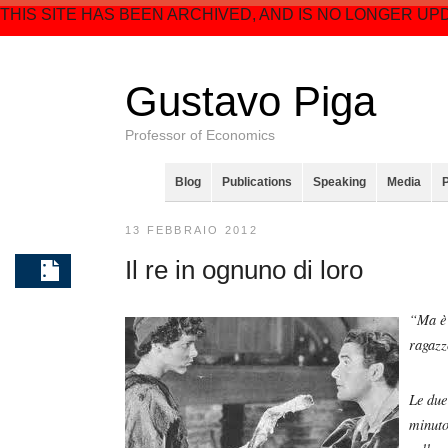
THIS SITE HAS BEEN ARCHIVED, AND IS NO LONGER UP
Gustavo Piga
Professor of Economics
Blog
Publications
Speaking
Media
13 FEBBRAIO 2012
Il re in ognuno di loro
“Ma è 
ragazz
Le due
minuto