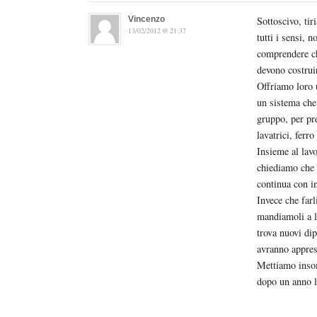
Vincenzo
Sottoscivo, tir
13/02/2012 @ 21:37
tutti i sensi, 
comprendere che
devono costrui
Offriamo loro 
un sistema che 
gruppo, per pre
lavatrici, ferro
Insieme al lavo
chiediamo che 
continua con in
Invece che farl
mandiamoli a la
trova nuovi dip
avranno appres
Mettiamo insom
dopo un anno l