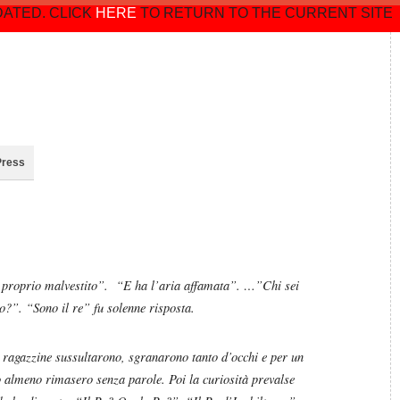
DATED. CLICK
HERE
TO RETURN TO THE CURRENT SITE
Press
proprio malvestito”. “E ha l’aria affamata”. …”Chi sei
o?”. “
Sono il re” fu solenne risposta.
 ragazzine sussultarono, sgranarono tanto d’occhi e per un
 almeno rimasero senza parole. Poi la curiosità prevalse