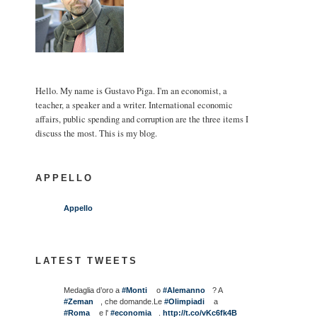
Hello. My name is Gustavo Piga. I'm an economist, a
teacher, a speaker and a writer. International economic
affairs, public spending and corruption are the three items I
discuss the most. This is my blog.
APPELLO
Appello
LATEST TWEETS
Medaglia d’oro a
#Monti
o
#Alemanno
? A
#Zeman
, che domande.Le
#Olimpiadi
a
#Roma
e l'
#economia
.
http://t.co/vKc6fk4B