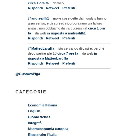
circa 1 ora fa
da web
Rispondi
Retweet
Preferiti
@andrealilli1
molte cose dette da moody's hanno
gran senso. e gli spread incorporavano già la loro
analisi. non dobbiamo distrarci,crescita!
circa 1 ora
fa
da web
in risposta a andrealilli1
Rispondi
Retweet
Preferiti
@MatteoLaruffa
sto cercando di capire, perché
devo partire alle 18
circa 7 ore fa
da web
in
risposta a MatteoLaruffa
Rispondi
Retweet
Preferiti
@GustavoPiga
CATEGORIE
Economia Italiana
English
Global trends
Integrità
Macroeconomia europea
Ricostruire l’Italia