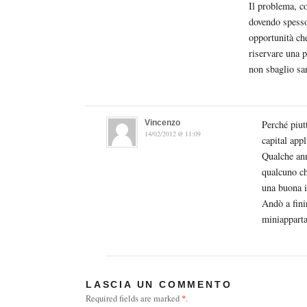
Il problema, co
dovendo spesso 
opportunità ch
riservare una p
non sbaglio sa
Vincenzo
Perché piut
14/02/2012 @ 11:09
capital appl
Qualche ann
qualcuno ch
una buona i
Andò a fini
miniapparta
LASCIA UN COMMENTO
Required fields are marked
*
.