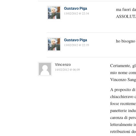
Gustavo Piga
ma fuori d
13/02/2012 @ 22:34
ASSOLUTAM
Gustavo Piga
ho bisogno 
13/02/2012 @ 22:35
Vincenzo
Certamente, gli
14/02/2012 @ 06:09
mio nome com
Vincenzo Sangio
A proposito di 
chiacchieravo 
fosse recntemen
panetterie indu
carenza di per
letteralmente i
retribuzioni de