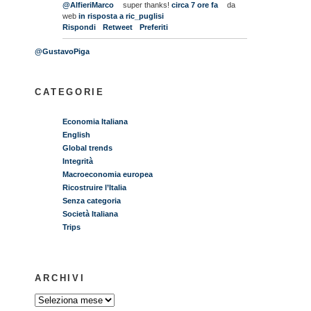
@AlfieriMarco
super thanks!
circa 7 ore fa
da
web
in risposta a ric_puglisi
Rispondi
Retweet
Preferiti
@GustavoPiga
CATEGORIE
Economia Italiana
English
Global trends
Integrità
Macroeconomia europea
Ricostruire l’Italia
Senza categoria
Società Italiana
Trips
ARCHIVI