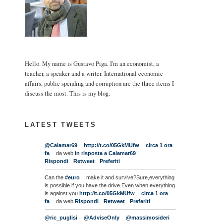
Hello. My name is Gustavo Piga. I'm an economist, a
teacher, a speaker and a writer. International economic
affairs, public spending and corruption are the three items I
discuss the most. This is my blog.
LATEST TWEETS
@Calamar69
http://t.co/05GkMUfw
circa 1 ora
fa
da web
in risposta a Calamar69
Rispondi
Retweet
Preferiti
Can the
#euro
make it and survive?Sure,everything
is possible if you have the drive.Even when everything
is against you
http://t.co/05GkMUfw
circa 1 ora
fa
da web
Rispondi
Retweet
Preferiti
@ric_puglisi
@AdviseOnly
@massimosideri