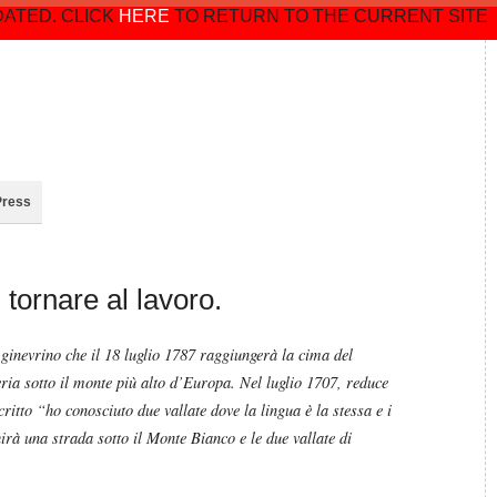
DATED. CLICK
HERE
TO RETURN TO THE CURRENT SITE
Press
 tornare al lavoro.
 ginevrino che il 18 luglio 1787 raggiungerà la cima del
ria sotto il monte più alto d’Europa. Nel luglio 1707, reduce
critto “ho conosciuto due vallate dove la lingua è la stessa e i
uirà una strada sotto il Monte Bianco e le due vallate di