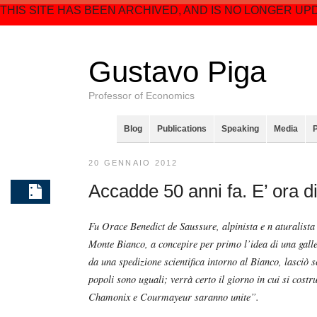
THIS SITE HAS BEEN ARCHIVED, AND IS NO LONGER UP
Gustavo Piga
Professor of Economics
Blog
Publications
Speaking
Media
20 GENNAIO 2012
Accadde 50 anni fa. E’ ora di
Fu Orace Benedict de Saussure, alpinista e n aturalista
Monte Bianco, a concepire per primo l’idea di una galle
da una spedizione scientifica intorno al Bianco, lasciò s
popoli sono uguali; verrà certo il giorno in cui si costr
Chamonix e Courmayeur saranno unite”.