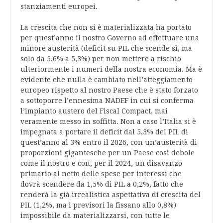
stanziamenti europei.
La crescita che non si è materializzata ha portato
per quest’anno il nostro Governo ad effettuare una
minore austerità (deficit su PIL che scende sì, ma
solo da 5,6% a 5,3%) per non mettere a rischio
ulteriormente i numeri della nostra economia. Ma è
evidente che nulla è cambiato nell’atteggiamento
europeo rispetto al nostro Paese che è stato forzato
a sottoporre l’ennesima NADEF in cui si conferma
l’impianto austero del Fiscal Compact, mai
veramente messo in soffitta. Non a caso l’Italia si è
impegnata a portare il deficit dal 5,3% del PIL di
quest’anno al 3% entro il 2026, con un’austerità di
proporzioni gigantesche per un Paese così debole
come il nostro e con, per il 2024, un disavanzo
primario al netto delle spese per interessi che
dovrà scendere da 1,5% di PIL a 0,2%, fatto che
renderà la già irrealistica aspettativa di crescita del
PIL (1,2%, ma i previsori la fissano allo 0,8%)
impossibile da materializzarsi, con tutte le