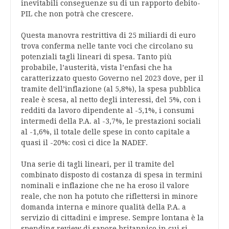
inevitabili conseguenze su di un rapporto debito-
PIL che non potrà che crescere.
Questa manovra restrittiva di 25 miliardi di euro
trova conferma nelle tante voci che circolano su
potenziali tagli lineari di spesa. Tanto più
probabile, l’austerità, vista l’enfasi che ha
caratterizzato questo Governo nel 2023 dove, per il
tramite dell’inflazione (al 5,8%), la spesa pubblica
reale è scesa, al netto degli interessi, del 5%, con i
redditi da lavoro dipendente al -5,1%, i consumi
intermedi della P.A. al -3,7%, le prestazioni sociali
al -1,6%, il totale delle spese in conto capitale a
quasi il -20%: così ci dice la NADEF.
Una serie di tagli lineari, per il tramite del
combinato disposto di costanza di spesa in termini
nominali e inflazione che ne ha eroso il valore
reale, che non ha potuto che riflettersi in minore
domanda interna e minore qualità della P.A. a
servizio di cittadini e imprese. Sempre lontana è la
spending review di sapore britannico in cui si