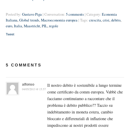
Posted by:
Gustavo Piga
| Conversation:
5 comments
| Category:
Economia
Italiana
,
Global trends
,
Macroeconomia europea
| Tags:
crescita
,
crisi
,
debito
,
euro
,
Italia
,
Maastricht
,
PIL
,
regole
Tweet
5 COMMENTS
alfonso
Il nostro debito è sostenibile a lungo termine
04/05/2013 @ 15:57
come certificato da comm europea. Vabbè che
facciamo continuiamo a raccontare che il
problema è debito pubblico?? Taccio su
indebitamento in moneta estera, cambio
bloccato e differenziali di inflazione che
impediscono ai nostri prodotti essere