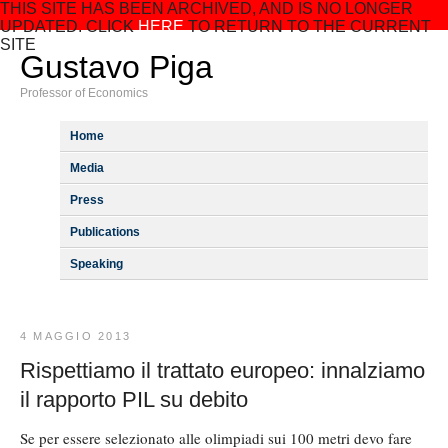
THIS SITE HAS BEEN ARCHIVED, AND IS NO LONGER
UPDATED. CLICK
HERE
TO RETURN TO THE CURRENT
SITE
Gustavo Piga
Professor of Economics
Home
Media
Press
Publications
Speaking
4 MAGGIO 2013
Rispettiamo il trattato europeo: innalziamo
il rapporto PIL su debito
Se per essere selezionato alle olimpiadi sui 100 metri devo fare