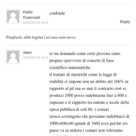
Fabio
confonde
Fraternali
Reply
04/05/2013 @ 18:32
Pingback:
alibi legitur | sei-uno-zero-nove
oban
io mi domando come certe persona siano
24/09/2013 @ 10:24
proprio sporvviste di concetti di base
scientifico matematiche:
il trattato di mastricht come la legge di
stabilità ci impone non un debito del 166% in
rapporto al pil ma se mai il contrario cioè se
produco 1000 posso indebitarmi fino a 600 e
superare e il rapporto tra entrate e uscite della
spesa pubblica di soli 60. i somari
invece,sostengono che possiamo indebitarci di
1000+600+60 quindi di 1660 ecco perchè sto
paese va in malora i somari non voleranno