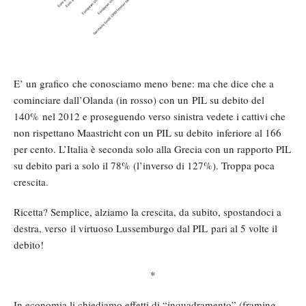
E’ un grafico che conosciamo meno bene: ma che dice che a
cominciare dall’Olanda (in rosso) con un PIL su debito del
140% nel 2012 e proseguendo verso sinistra vedete i cattivi che
non rispettano Maastricht con un PIL su debito inferiore al 166
per cento. L’Italia è seconda solo alla Grecia con un rapporto PIL
su debito pari a solo il 78% (l’inverso di 127%). Troppa poca
crescita.
Ricetta? Semplice, alziamo la crescita, da subito, spostandoci a
destra, verso il virtuoso Lussemburgo dal PIL pari al 5 volte il
debito!
*
In economia li chiediamo effetti di “inquadramento” (framing