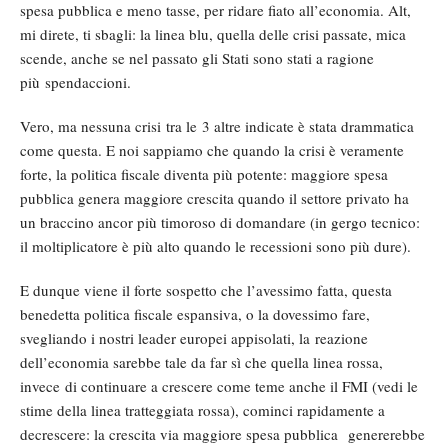
spesa pubblica e meno tasse, per ridare fiato all’economia. Alt,
mi direte, ti sbagli: la linea blu, quella delle crisi passate, mica
scende, anche se nel passato gli Stati sono stati a ragione
più spendaccioni.
Vero, ma nessuna crisi tra le 3 altre indicate è stata drammatica
come questa. E noi sappiamo che quando la crisi è veramente
forte, la politica fiscale diventa più potente: maggiore spesa
pubblica genera maggiore crescita quando il settore privato ha
un braccino ancor più timoroso di domandare (in gergo tecnico:
il moltiplicatore è più alto quando le recessioni sono più dure).
E dunque viene il forte sospetto che l’avessimo fatta, questa
benedetta politica fiscale espansiva, o la dovessimo fare,
svegliando i nostri leader europei appisolati, la reazione
dell’economia sarebbe tale da far sì che quella linea rossa,
invece di continuare a crescere come teme anche il FMI (vedi le
stime della linea tratteggiata rossa), cominci rapidamente a
decrescere: la crescita via maggiore spesa pubblica genererebbe