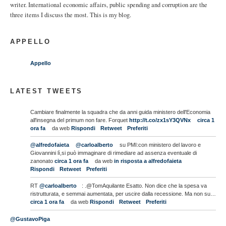
writer. International economic affairs, public spending and corruption are the
three items I discuss the most. This is my blog.
APPELLO
Appello
LATEST TWEETS
Cambiare finalmente la squadra che da anni guida ministero dell'Economia
all'insegna del primum non fare. Forquet
http://t.co/zx1sY3QVNx
circa 1
ora fa
da web
Rispondi
Retweet
Preferiti
@alfredofaieta
@carloalberto
su PMI:con ministero del lavoro e
Giovannini lì,si può immaginare di rimediare ad assenza eventuale di
zanonato
circa 1 ora fa
da web
in risposta a alfredofaieta
Rispondi
Retweet
Preferiti
RT
@carloalberto
: .@TomAquilante Esatto. Non dice che la spesa va
ristrutturata, e semmai aumentata, per uscire dalla recessione. Ma non su…
circa 1 ora fa
da web
Rispondi
Retweet
Preferiti
@GustavoPiga