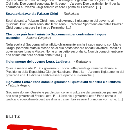
Spari davanti a Palazzo Chigi mentre si svolgeva il giuramento del governo al
Quirinale. Due uomini sono stati feriti: sono …L'articolo Due carabinieri feriti per la
sparatoria a Palazzo Chigi sembra essere il primo su Formiche. […]
Sparatoria davanti a Palazzo Chigi
-
Redazione
Spari davanti a Palazzo Chigi mentre si svolgeva il giuramento del governo al
Quirinale. Due uomini sono stati feriti: sono …L'articolo Sparatoria davanti a Palazzo
Chigi sembra essere il primo su Formiche. […]
Che cosa può fare il ministro Saccomanni per contrastare il rigore
teutonico
-
Stefano Cingolani
Nella scelta di Saccomanni ha influito chiaramente anche il suo rapporto con Mario
Draghi (sarebbe stato lo stesso se al suo posto fossero andati Salvatore Rossi o il
governatore Ignazio Visco). Non è un aspetto secondario. Non bisogna dimenticare
che nell'estate dello scorso anno l'Italia […]
Il giuramento del governo Letta. La diretta
-
Redazione
Questa mattina alle 11.30 il governo di Enrico Letta presta giuramento davanti al
Presidente della Repubblica Giorgio Napolitano. Ecco la …L'articolo Il giuramento del
governo Letta. La diretta sembra essere il primo su Formiche. […]
Il governo Letta? Ecco come lo giudicano i quotidiani di destra e di sinistra
-
Fabrizia Argano
Giovani e donne. Queste le parole più ricorrenti utilizzate dai giornali per parlare del
neo nato governo di Enrico Letta. E …L'articolo Il governo Letta? Ecco come lo
giudicano i quotidiani di destra e di sinistra sembra essere il primo su Formiche. […]
BLITZ