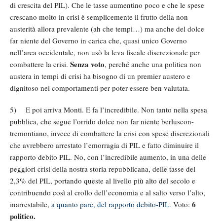
di crescita del PIL). Che le tasse aumentino poco e che le spese
crescano molto in crisi è semplicemente il frutto della non
austerità allora prevalente (ah che tempi…) ma anche del dolce
far niente del Governo in carica che, quasi unico Governo
nell’area occidentale, non usò la leva fiscale discrezionale per
Senza voto
combattere la crisi.
, perché anche una politica non
austera in tempi di crisi ha bisogno di un premier austero e
dignitoso nei comportamenti per poter essere ben valutata.
5) E poi arriva Monti. E fa l’incredibile. Non tanto nella spesa
pubblica, che segue l’orrido dolce non far niente berluscon-
tremontiano, invece di combattere la crisi con spese discrezionali
che avrebbero arrestato l’emorragia di PIL e fatto diminuire il
rapporto debito PIL. No, con l’incredibile aumento, in una delle
peggiori crisi della nostra storia repubblicana, delle tasse del
2,3% del PIL, portando queste al livello più alto del secolo e
contribuendo così al crollo dell’economia e al salto verso l’alto,
6
inarrestabile,
a quanto pare, del rapporto debito-PIL
. Voto:
politico.