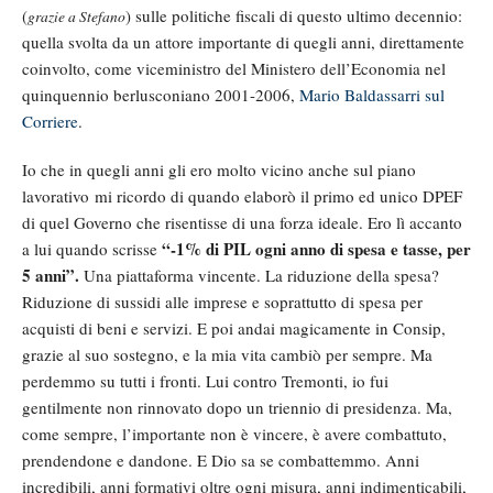
(
) sulle politiche fiscali di questo ultimo decennio:
grazie a Stefano
quella svolta da un attore importante di quegli anni, direttamente
coinvolto, come viceministro del Ministero dell’Economia nel
quinquennio berlusconiano 2001-2006,
Mario Baldassarri sul
Corriere
.
Io che in quegli anni gli ero molto vicino anche sul piano
lavorativo mi ricordo di quando elaborò il primo ed unico DPEF
di quel Governo che risentisse di una forza ideale. Ero lì accanto
“-1% di PIL ogni anno di spesa e tasse, per
a lui quando scrisse
5 anni”.
Una piattaforma vincente. La riduzione della spesa?
Riduzione di sussidi alle imprese e soprattutto di spesa per
acquisti di beni e servizi. E poi andai magicamente in Consip,
grazie al suo sostegno, e la mia vita cambiò per sempre. Ma
perdemmo su tutti i fronti. Lui contro Tremonti, io fui
gentilmente non rinnovato dopo un triennio di presidenza. Ma,
come sempre, l’importante non è vincere, è avere combattuto,
prendendone e dandone. E Dio sa se combattemmo. Anni
incredibili, anni formativi oltre ogni misura, anni indimenticabili,