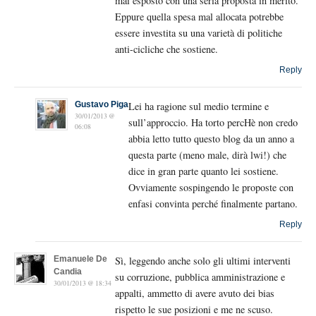
mai esposto con una seria proposta in merito.
Eppure quella spesa mal allocata potrebbe
essere investita su una varietà di politiche
anti-cicliche che sostiene.
Reply
Gustavo Piga
Lei ha ragione sul medio termine e
30/01/2013 @
sull’approccio. Ha torto percHè non credo
06:08
abbia letto tutto questo blog da un anno a
questa parte (meno male, dirà lwi!) che
dice in gran parte quanto lei sostiene.
Ovviamente sospingendo le proposte con
enfasi convinta perché finalmente partano.
Reply
Emanuele De
Sì, leggendo anche solo gli ultimi interventi
Candia
su corruzione, pubblica amministrazione e
30/01/2013 @ 18:34
appalti, ammetto di avere avuto dei bias
rispetto le sue posizioni e me ne scuso.