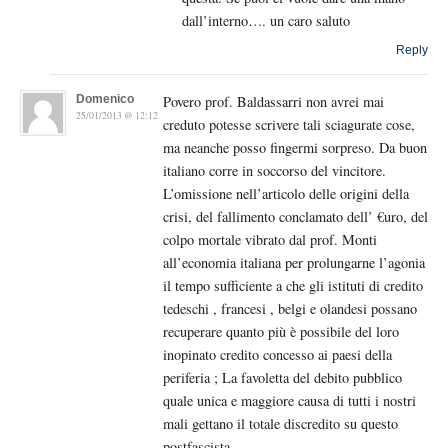
dall’interno…. un caro saluto
Reply
Domenico
Povero prof. Baldassarri non avrei mai
25/01/2013 @ 12:12
creduto potesse scrivere tali sciagurate cose,
ma neanche posso fingermi sorpreso. Da buon
italiano corre in soccorso del vincitore.
L’omissione nell’articolo delle origini della
crisi, del fallimento conclamato dell’ €uro, del
colpo mortale vibrato dal prof. Monti
all’economia italiana per prolungarne l’agonia
il tempo sufficiente a che gli istituti di credito
tedeschi , francesi , belgi e olandesi possano
recuperare quanto più è possibile del loro
inopinato credito concesso ai paesi della
periferia ; La favoletta del debito pubblico
quale unica e maggiore causa di tutti i nostri
mali gettano il totale discredito su questo
postfascista.