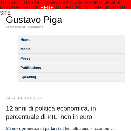
THIS SITE HAS BEEN ARCHIVED, AND IS NO LONGER
UPDATED. CLICK
HERE
TO RETURN TO THE CURRENT
SITE
Gustavo Piga
Professor of Economics
Home
Media
Press
Publications
Speaking
24 GENNAIO 2013
12 anni di politica economica, in
percentuale di PIL, non in euro
Mi ero ripromesso di parlarvi
di ben altra analisi economica