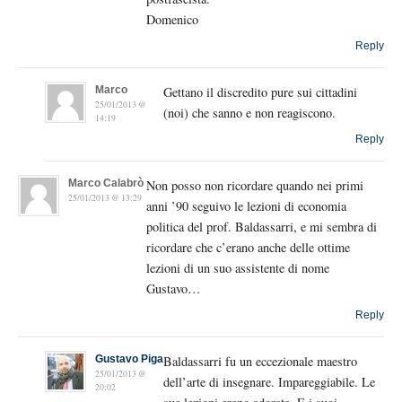
Domenico
Reply
Marco
Gettano il discredito pure sui cittadini
25/01/2013 @
(noi) che sanno e non reagiscono.
14:19
Reply
Marco Calabrò
Non posso non ricordare quando nei primi
25/01/2013 @ 13:29
anni ’90 seguivo le lezioni di economia
politica del prof. Baldassarri, e mi sembra di
ricordare che c’erano anche delle ottime
lezioni di un suo assistente di nome
Gustavo…
Reply
Gustavo Piga
Baldassarri fu un eccezionale maestro
25/01/2013 @
dell’arte di insegnare. Impareggiabile. Le
20:02