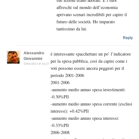
sue lezioni erano adorate. E i suoi
affreschi sul mondo dell’economia
aprivano scenari incredibili per capire il
futuro delle società. Ho imparato
tantissimo da lui.
Reply
Alessandro
è interessante spacchettare un po’ l’indicatore
Giovannini
per la spesa pubblica, così da capire come i
25/01/2013 @ 16:27
voti possono essere ancora peggiori per il
periodo 2001-2006
2001-2006
-aumento medio annuo spesa investimenti:
-0.30%PIl
-aumento medio annuo spesa corrente (esclusi
interessi): +0.42%PIl
-aumento medio annuo spesa interessi:
-0.33%PIl
2006-2008