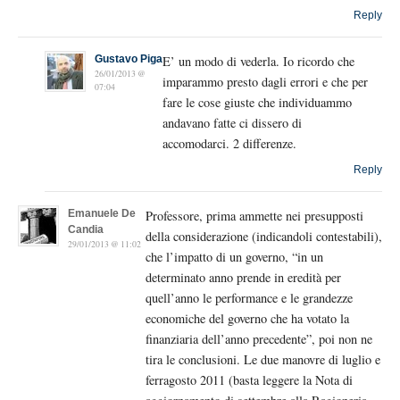
Reply
Gustavo Piga
E’ un modo di vederla. Io ricordo che
26/01/2013 @
imparammo presto dagli errori e che per
07:04
fare le cose giuste che individuammo
andavano fatte ci dissero di
accomodarci. 2 differenze.
Reply
Emanuele De
Professore, prima ammette nei presupposti
Candia
della considerazione (indicandoli contestabili),
29/01/2013 @ 11:02
che l’impatto di un governo, “in un
determinato anno prende in eredità per
quell’anno le performance e le grandezze
economiche del governo che ha votato la
finanziaria dell’anno precedente”, poi non ne
tira le conclusioni. Le due manovre di luglio e
ferragosto 2011 (basta leggere la Nota di