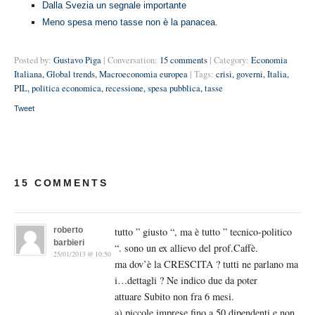
Dalla Svezia un segnale importante
Meno spesa meno tasse non è la panacea.
Posted by:
Gustavo Piga
| Conversation:
15 comments
| Category:
Economia
Italiana
,
Global trends
,
Macroeconomia europea
| Tags:
crisi
,
governi
,
Italia
,
PIL
,
politica economica
,
recessione
,
spesa pubblica
,
tasse
Tweet
15 COMMENTS
roberto
tutto ” giusto “, ma è tutto ” tecnico-politico
barbieri
“. sono un ex allievo del prof.Caffè.
25/01/2013 @ 10:50
ma dov’è la CRESCITA ? tutti ne parlano ma
i…dettagli ? Ne indico due da poter
attuare Subito non fra 6 mesi.
a) piccole imprese fino a 50 dipendenti e non