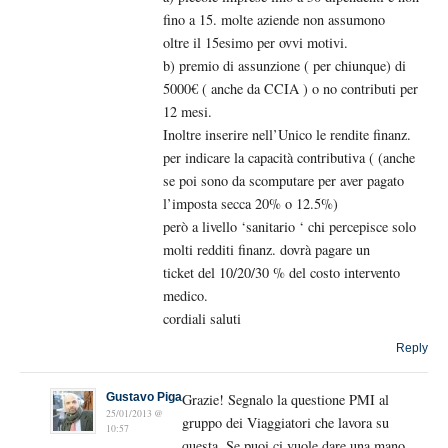
fino a 15. molte aziende non assumono
oltre il 15esimo per ovvi motivi.
b) premio di assunzione ( per chiunque) di
5000€ ( anche da CCIA ) o no contributi per
12 mesi.
Inoltre inserire nell’Unico le rendite finanz.
per indicare la capacità contributiva ( (anche
se poi sono da scomputare per aver pagato
l’imposta secca 20% o 12.5%)
però a livello ‘sanitario ‘ chi percepisce solo
molti redditi finanz. dovrà pagare un
ticket del 10/20/30 % del costo intervento
medico.
cordiali saluti
Reply
Gustavo Piga
Grazie! Segnalo la questione PMI al
25/01/2013 @
gruppo dei Viaggiatori che lavora su
10:57
questa. Se puoi ci vuole dare una mano