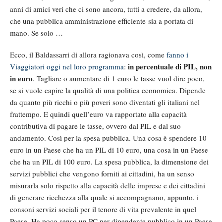
anni di amici veri che ci sono ancora, tutti a credere, da allora,
che una pubblica amministrazione efficiente sia a portata di
mano. Se solo …
Ecco, il Baldassarri di allora ragionava così, come
fanno i
in percentuale di PIL, non
Viaggiatori oggi nel loro programma
:
in euro
. Tagliare o aumentare di 1 euro le tasse vuol dire poco,
se si vuole capire la qualità di una politica economica. Dipende
da quanto più ricchi o più poveri sono diventati gli italiani nel
frattempo. E quindi quell’euro va rapportato alla capacità
contributiva di pagare le tasse, ovvero dal PIL e dal suo
andamento. Così per la spesa pubblica. Una cosa è spendere 10
euro in un Paese che ha un PIL di 10 euro, una cosa in un Paese
che ha un PIL di 100 euro. La spesa pubblica, la dimensione dei
servizi pubblici che vengono forniti ai cittadini, ha un senso
misurarla solo rispetto alla capacità delle imprese e dei cittadini
di generare ricchezza alla quale si accompagnano, appunto, i
consoni servizi sociali per il tenore di vita prevalente in quel
Paese. Ha poco senso un PC per dipendente pubblico in un Paese