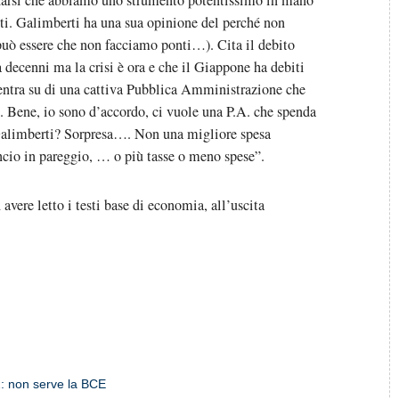
cordarsi che abbiamo uno strumento potentissimo in mano
ti. Galimberti ha una sua opinione del perché non
uò essere che non facciamo ponti…). Cita il debito
 decenni ma la crisi è ora e che il Giappone ha debiti
ncentra su di una cattiva Pubblica Amministrazione che
ti. Bene, io sono d’accordo, ci vuole una P.A. che spenda
 Galimberti? Sorpresa…. Non una migliore spesa
ncio in pareggio, … o più tasse o meno spese”.
vere letto i testi base di economia, all’uscita
2: non serve la BCE