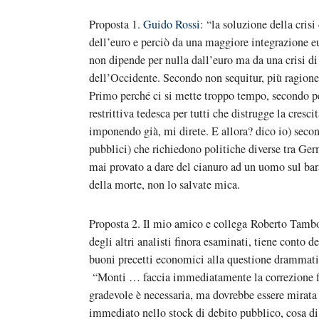
Proposta 1.
Guido Rossi
: “la soluzione della cris
dell’euro e perciò da una maggiore integrazione e
non dipende per nulla dall’euro ma da una crisi di
dell’Occidente. Secondo non sequitur, più ragion
Primo perché ci si mette troppo tempo, secondo perc
restrittiva tedesca per tutti che distrugge la cresci
imponendo già, mi direte. E allora? dico io) second
pubblici) che richiedono politiche diverse tra Ge
mai provato a dare del cianuro ad un uomo sul ba
della morte, non lo salvate mica.
Proposta 2. Il mio amico e collega Roberto Tamb
degli altri analisti finora esaminati, tiene conto d
buoni precetti economici alla questione drammatic
“Monti … faccia immediatamente la correzione fi
gradevole è necessaria, ma dovrebbe essere mirata 
immediato nello stock di debito pubblico, cosa di