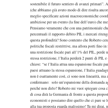
sostenibile il futuro sentiero di avanzi primari”.
(che abbiamo già avuto modo di dire risulta ancor
meglio specificate azioni macroeconomiche coord
ambiziose per un evento (la fine dell’euro) che m
Pensiamo veramente che con una patrimoniale che 
percentuali il rapporto debito PIL i mercati ritenga
questa profondità? Sono contento che Roberto cerc
politiche fiscali restrittive, ma allora porti fino i
una restrizione fiscale pari all’1% del PIL, perde
stessa restrizione, l’Italia perderà 2 punti di PIL e 
chiave: “se l’Italia attua una espansione fiscale 
paesi attuano la stessa espansione, l’Italia guadagn
non è esattamente così, ci sono non linearità, ma al
confermano: solo un’espansione della domanda aggr
perché non dirlo? Roberto mi vuoi spiegare cosa 
di cosa dirà la Germania di fronte a questa propos
economisti e possiamo dire quello che ci pare se
alla tua proposta guarda malissimo! Tu mi dirai, m