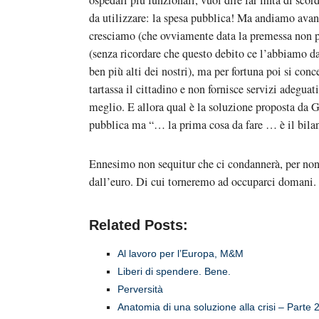
ospedali più funzionali, vuol dire far finta di s
da utilizzare: la spesa pubblica! Ma andiamo avan
cresciamo (che ovviamente data la premessa non p
(senza ricordare che questo debito ce l’abbiamo da
ben più alti dei nostri), ma per fortuna poi si co
tartassa il cittadino e non fornisce servizi adegua
meglio. E allora qual è la soluzione proposta da
pubblica ma “… la prima cosa da fare … è il bila
Ennesimo non sequitur che ci condannerà, per non a
dall’euro. Di cui torneremo ad occuparci domani.
Related Posts:
Al lavoro per l’Europa, M&M
Liberi di spendere. Bene.
Perversità
Anatomia di una soluzione alla crisi – Parte 