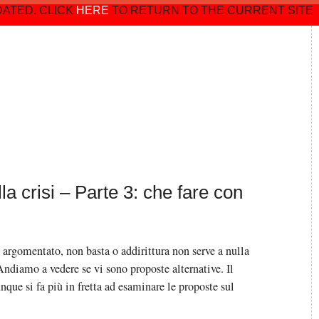
DATED. CLICK
HERE
TO RETURN TO THE CURRENT SITE
a crisi – Parte 3: che fare con
rgomentato, non basta o addirittura non serve a nulla
Andiamo a vedere se vi sono proposte alternative. Il
unque si fa più in fretta ad esaminare le proposte sul