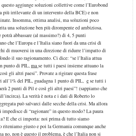
 A questo aggiunge soluzioni collettive come l’Eurobond
a più irrilevante di un intervento della BCE) e non
inate. Insomma, ottima analisi, ma soluzioni poco
erita una soluzione ben più dirompente ed ambiziosa.
potrà abbassare (al massimo?) di 4, 5 punti
no che l’Europa e l’Italia siano fuori da una crisi di
hi di muoversi in una direzione di ridurre l’impatto di
n fondo il suo ragionamento. Ci dice: “se l’Italia attua
 un punto di PIL,
ma
se tutti i paesi insieme attuano la
così gli altri paesi”. Provate a rigirare questa frase
pari all’1% del PIL, guadagna 1 punto di PIL,
e
se tutti i
erà 2 punti di Pil e così gli altri paesi”! (sappiamo che
l’incirca). La verità è nota e i dati di Roberto lo
egata può salvarci dalle secche della crisi. Ma allora
ci impedisce di “ragionare” in questo modo? La paura
ta? E che ci importa: noi prima di tutto siamo
 lo riteniamo giusto e poi la Germania comunque anche
a no, non è questo il problema, è che l’Italia non si