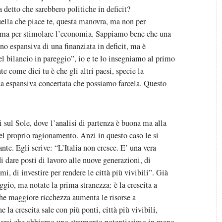
a detto che sarebbero politiche in deficit?
lla che piace te, questa manovra, ma non per
ta, ma per stimolare l’economia. Sappiamo bene che una
o espansiva di una finanziata in deficit, ma è
 bilancio in pareggio”, io e te lo insegniamo al primo
e come dici tu è che gli altri paesi, specie la
ica espansiva concertata che possiamo farcela. Questo
i sul Sole, dove l’analisi di partenza è buona ma alla
 del proprio ragionamento. Anzi in questo caso le si
nte. Egli scrive: “L’Italia non cresce. E’ una vera
i dare posti di lavoro alle nuove generazioni, di
umi, di investire per rendere le città più vivibili”. Già
ggio, ma notate la prima stranezza: è la crescita a
 che maggiore ricchezza aumenta le risorse a
e la crescita sale con più ponti, città più vivibili,