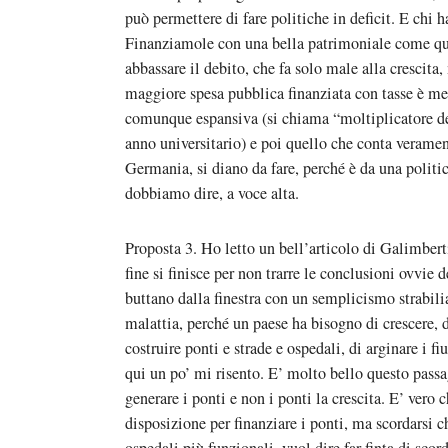
può permettere di fare politiche in deficit. E chi h
Finanziamole con una bella patrimoniale come que
abbassare il debito, che fa solo male alla cresci
maggiore spesa pubblica finanziata con tasse è men
comunque espansiva (si chiama “moltiplicatore del
anno universitario) e poi quello che conta verament
Germania, si diano da fare, perché è da una polit
dobbiamo dire, a voce alta.
Proposta 3. Ho letto un bell’articolo di Galimbert
fine si finisce per non trarre le conclusioni ovvie
buttano dalla finestra con un semplicismo strabilia
malattia, perché un paese ha bisogno di crescere, d
costruire ponti e strade e ospedali, di arginare i fi
qui un po’ mi risento. E’ molto bello questo passa
generare i ponti e non i ponti la crescita. E’ vero
disposizione per finanziare i ponti, ma scordarsi ch