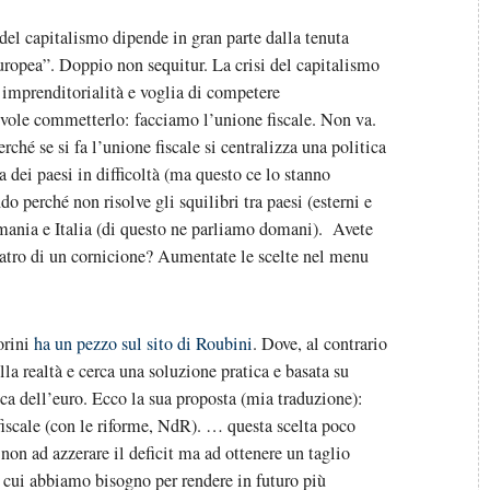
i del capitalismo dipende in gran parte dalla tenuta
uropea”. Doppio non sequitur. La crisi del capitalismo
 imprenditorialità e voglia di competere
evole commetterlo: facciamo l’unione fiscale. Non va.
hé se si fa l’unione fiscale si centralizza una politica
ta dei paesi in difficoltà (ma questo ce lo stanno
o perché non risolve gli squilibri tra paesi (esterni e
rmania e Italia (di questo ne parliamo domani). Avete
ratro di un cornicione? Aumentate le scelte nel menu
orini
ha un pezzo sul sito di Roubini
. Dove, al contrario
ella realtà e cerca una soluzione pratica e basata su
a dell’euro. Ecco la sua proposta (mia traduzione):
scale (con le riforme, NdR). … questa scelta poco
non ad azzerare il deficit ma ad ottenere un taglio
 cui abbiamo bisogno per rendere in futuro più