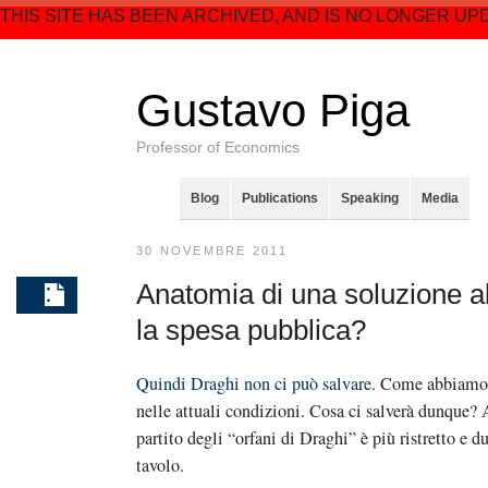
THIS SITE HAS BEEN ARCHIVED, AND IS NO LONGER UP
Gustavo Piga
Professor of Economics
Blog
Publications
Speaking
Media
30 NOVEMBRE 2011
Anatomia di una soluzione all
la spesa pubblica?
Quindi Draghi non ci può salvare
. Come abbiamo a
nelle attuali condizioni. Cosa ci salverà dunque? 
partito degli “orfani di Draghi” è più ristretto e d
tavolo.