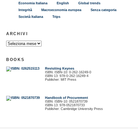
Economia Italiana
English
Global trends
Integrità
Macroeconomia europea
Senza categoria
Società Italiana
Trips
ARCHIVI
BOOKS
Revisiting Keynes
ISBN: ISBN-10: 0-262-16249-0
ISBN-13: 978-0-262-16249-4
Publisher: MIT Press
Handbook of Procurement
ISBN: ISBN-10: 0521870739
ISBN-13: 978-0521870733
Publisher: Cambridge University Press
© 2011 Gustavo Piga