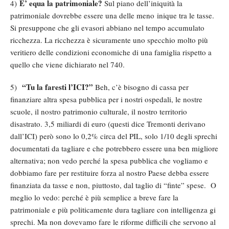
E’ equa la patrimoniale?
4)
Sul piano dell’iniquità la
patrimoniale dovrebbe essere una delle meno inique tra le tasse.
Si presuppone che gli evasori abbiano nel tempo accumulato
ricchezza. La ricchezza è sicuramente uno specchio molto più
veritiero delle condizioni economiche di una famiglia rispetto a
quello che viene dichiarato nel 740.
“Tu la faresti l’ICI?”
5)
Beh, c’è bisogno di cassa per
finanziare altra spesa pubblica per i nostri ospedali, le nostre
scuole, il nostro patrimonio culturale, il nostro territorio
disastrato. 3,5 miliardi di euro (questi dice Tremonti derivano
dall’ICI) però sono lo 0,2% circa del PIL, solo 1/10 degli sprechi
documentati da tagliare e che potrebbero essere una ben migliore
alternativa; non vedo perché la spesa pubblica che vogliamo e
dobbiamo fare per restituire forza al nostro Paese debba essere
finanziata da tasse e non, piuttosto, dal taglio di “finte” spese. O
meglio lo vedo: perché è più semplice a breve fare la
patrimoniale e più politicamente dura tagliare con intelligenza gi
sprechi. Ma non dovevamo fare le riforme difficili che servono al