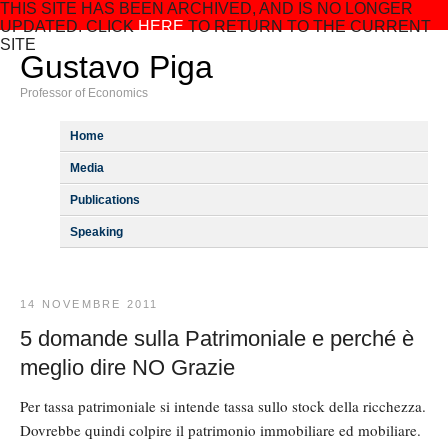
THIS SITE HAS BEEN ARCHIVED, AND IS NO LONGER
UPDATED. CLICK
HERE
TO RETURN TO THE CURRENT
SITE
Gustavo Piga
Professor of Economics
Home
Media
Publications
Speaking
14 NOVEMBRE 2011
5 domande sulla Patrimoniale e perché è
meglio dire NO Grazie
Per tassa patrimoniale si intende tassa sullo stock della ricchezza.
Dovrebbe quindi colpire il patrimonio immobiliare ed mobiliare.