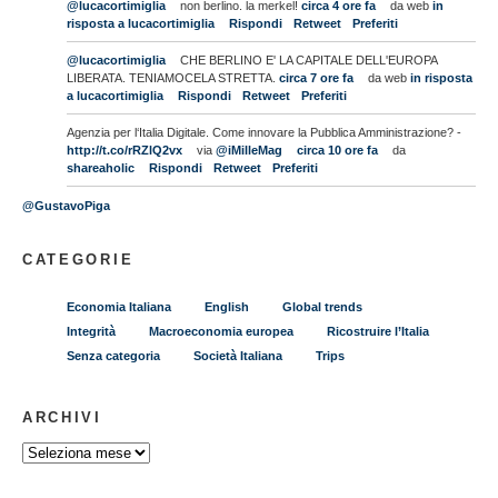
@lucacortimiglia
non berlino. la merkel!
circa 4 ore fa
da web
in
risposta a lucacortimiglia
Rispondi
Retweet
Preferiti
@lucacortimiglia
CHE BERLINO E' LA CAPITALE DELL'EUROPA
LIBERATA. TENIAMOCELA STRETTA.
circa 7 ore fa
da web
in risposta
a lucacortimiglia
Rispondi
Retweet
Preferiti
Agenzia per l‘Italia Digitale. Come innovare la Pubblica Amministrazione? -
http://t.co/rRZlQ2vx
via
@iMilleMag
circa 10 ore fa
da
shareaholic
Rispondi
Retweet
Preferiti
@GustavoPiga
CATEGORIE
Economia Italiana
English
Global trends
Integrità
Macroeconomia europea
Ricostruire l’Italia
Senza categoria
Società Italiana
Trips
ARCHIVI