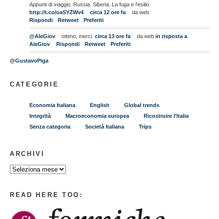
Appunti di viaggio. Russia. Siberia. La fuga e l'esilio.
http://t.co/oaSYZWv4
circa 12 ore fa
da web
Rispondi
Retweet
Preferiti
@AleGiov
ottimo, merci.
circa 13 ore fa
da web
in risposta a
AleGiov
Rispondi
Retweet
Preferiti
@GustavoPiga
CATEGORIE
Economia Italiana
English
Global trends
Integrità
Macroeconomia europea
Ricostruire l’Italia
Senza categoria
Società Italiana
Trips
ARCHIVI
READ HERE TOO: