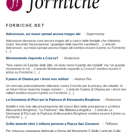
FORMICHE.NET
Adiconsum, sui mutui spread ancora troppo alti
-
Supermoney
Adiconsum denuncia costi ancora troppo alti a carico delle famiglie che chiedono
mutui. Secondo l’associazione i guadagni delle banche sarebbero …L'articolo
Adiconsum, sui mutui spread ancora troppo alti sembra essere il primo su Formiche.
[…]
Montezemolo risponde a Crozza?
-
Redazione
“Non siamo né il partito delle élite, né tanto meno il partito dei notabili” ma “un grande
movimento in cui …L'articolo Montezemolo risponde a Crozza? sembra essere il
primo su Formiche. […]
Il piano di Obama per i droni non militari
-
Andrea Pira
Un mercato potenzialmente milionario contro il rischio per la privacy dei cittadini. In
un futuro forse neanche troppo remoto i …L'articolo Il piano di Obama per i droni non
militari sembra essere il primo su Formiche. […]
La fotomania di Pizzi per la Padrona di Alessandra Borghese
-
Redazione
Nobiltà e non solo alla presentazione del nuovo libro della principessa e scrittrice
Alessandra Borghese, “La Padrona”. Alla Biblioteca Angelica …L'articolo La
fotomania di Pizzi per la Padrona di Alessandra Borghese sembra essere il primo su
Formiche. […]
Grillo attende oltre 1 milione persone a Piazza San Giovanni
-
TMNews
Per chiusura campagna elettorale a Roma del Movimento 5 Stelle L'articolo Grillo