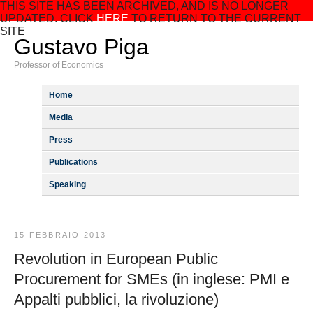
THIS SITE HAS BEEN ARCHIVED, AND IS NO LONGER
UPDATED. CLICK
HERE
TO RETURN TO THE CURRENT
SITE
Gustavo Piga
Professor of Economics
Home
Media
Press
Publications
Speaking
15 FEBBRAIO 2013
Revolution in European Public
Procurement for SMEs (in inglese: PMI e
Appalti pubblici, la rivoluzione)