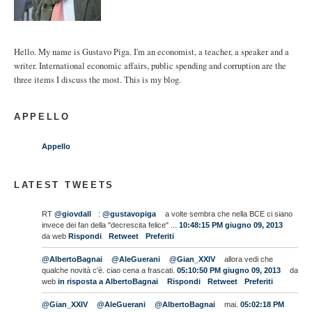
Hello. My name is Gustavo Piga. I'm an economist, a teacher, a speaker and a
writer. International economic affairs, public spending and corruption are the
three items I discuss the most. This is my blog.
APPELLO
Appello
LATEST TWEETS
RT
@giovdall
:
@gustavopiga
a volte sembra che nella BCE ci siano
invece dei fan della "decrescita felice" ...
10:48:15 PM giugno 09, 2013
da web
Rispondi
Retweet
Preferiti
@AlbertoBagnai
@AleGuerani
@Gian_XXIV
allora vedi che
qualche novità c'è. ciao cena a frascati.
05:10:50 PM giugno 09, 2013
da
web
in risposta a AlbertoBagnai
Rispondi
Retweet
Preferiti
@Gian_XXIV
@AleGuerani
@AlbertoBagnai
mai.
05:02:18 PM