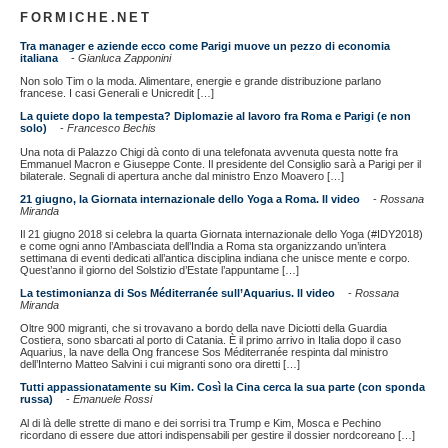
FORMICHE.NET
Tra manager e aziende ecco come Parigi muove un pezzo di economia
italiana
-
Gianluca Zapponini
Non solo Tim o la moda. Alimentare, energie e grande distribuzione parlano
francese. I casi Generali e Unicredit […]
La quiete dopo la tempesta? Diplomazie al lavoro fra Roma e Parigi (e non
solo)
-
Francesco Bechis
Una nota di Palazzo Chigi dà conto di una telefonata avvenuta questa notte fra
Emmanuel Macron e Giuseppe Conte. Il presidente del Consiglio sarà a Parigi per il
bilaterale. Segnali di apertura anche dal ministro Enzo Moavero […]
21 giugno, la Giornata internazionale dello Yoga a Roma. Il video
-
Rossana
Miranda
Il 21 giugno 2018 si celebra la quarta Giornata internazionale dello Yoga (#IDY2018)
e come ogni anno l’Ambasciata dell’India a Roma sta organizzando un’intera
settimana di eventi dedicati all’antica disciplina indiana che unisce mente e corpo.
Quest’anno il giorno del Solstizio d’Estate l’appuntame […]
La testimonianza di Sos Méditerranée sull’Aquarius. Il video
-
Rossana
Miranda
Oltre 900 migranti, che si trovavano a bordo della nave Diciotti della Guardia
Costiera, sono sbarcati al porto di Catania. È il primo arrivo in Italia dopo il caso
Aquarius, la nave della Ong francese Sos Méditerranée respinta dal ministro
dell’Interno Matteo Salvini i cui migranti sono ora diretti […]
Tutti appassionatamente su Kim. Così la Cina cerca la sua parte (con sponda
russa)
-
Emanuele Rossi
Al di là delle strette di mano e dei sorrisi tra Trump e Kim, Mosca e Pechino
ricordano di essere due attori indispensabili per gestire il dossier nordcoreano […]