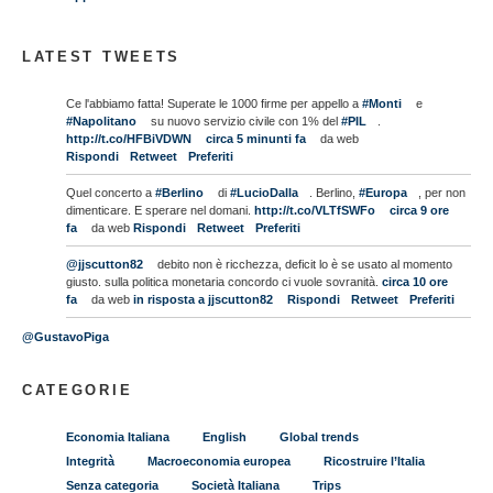
LATEST TWEETS
Ce l'abbiamo fatta! Superate le 1000 firme per appello a
#Monti
e
#Napolitano
su nuovo servizio civile con 1% del
#PIL
.
http://t.co/HFBiVDWN
circa 5 minunti fa
da web
Rispondi
Retweet
Preferiti
Quel concerto a
#Berlino
di
#LucioDalla
. Berlino,
#Europa
, per non
dimenticare. E sperare nel domani.
http://t.co/VLTfSWFo
circa 9 ore
fa
da web
Rispondi
Retweet
Preferiti
@jjscutton82
debito non è ricchezza, deficit lo è se usato al momento
giusto. sulla politica monetaria concordo ci vuole sovranità.
circa 10 ore
fa
da web
in risposta a jjscutton82
Rispondi
Retweet
Preferiti
@GustavoPiga
CATEGORIE
Economia Italiana
English
Global trends
Integrità
Macroeconomia europea
Ricostruire l’Italia
Senza categoria
Società Italiana
Trips